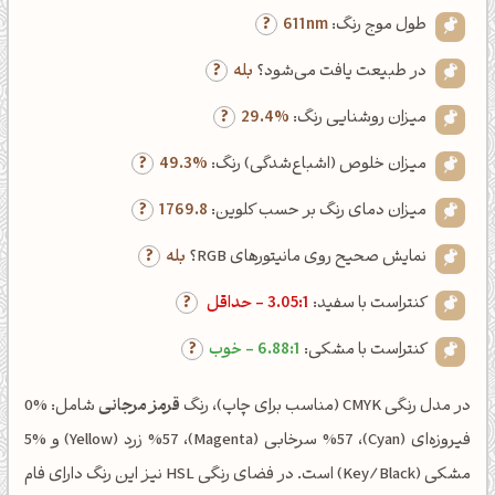
طول موج رنگ:
611nm
در طبیعت یافت می‌شود؟
بله
میزان روشنایی رنگ:
29.4%
میزان خلوص (اشباع‌شدگی) رنگ:
49.3%
میزان دمای رنگ بر حسب کلوین:
1769.8
نمایش صحیح روی مانیتورهای RGB؟
بله
کنتراست با سفید:
3.05:1 - حداقل
کنتراست با مشکی:
6.88:1 - خوب
در مدل رنگی CMYK (مناسب برای چاپ)، رنگ
قرمز مرجانی
شامل: %0
فیروزه‌ای (Cyan)، %57 سرخابی (Magenta)، %57 زرد (Yellow) و %5
مشکی (Key/Black) است. در فضای رنگی HSL نیز این رنگ دارای فام