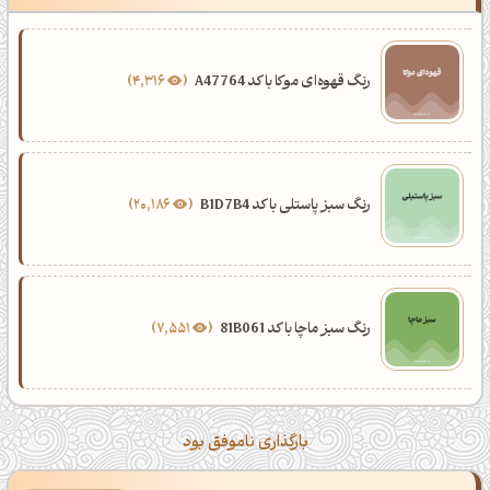
رنگ قهوه‌ای موکا با کد A47764
4,316
رنگ سبز پاستلی با کد B1D7B4
20,186
رنگ سبز ماچا با کد 81B061
7,551
بارگذاری ناموفق بود