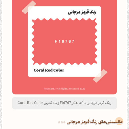
رنگ قرمز مرجانی با کد هگز F16767 و نام لاتین Coral Red Color
دانستنی‌های رنگ قرمز مرجانی