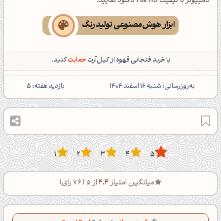
کامپیوتر با کیفیت Full HD دانلود نمایید.
ابزار هوش‌مصنوعی تولید رنگ
با خرید فنجانی قهوه از کپل‌آرت
حمایت
کنید.
‌به‌روزرسانی: شنبه 16 اسفند 1404
بازدید هفته:
5
1
2
3
4
5
میانگین امتیاز
4.4
از 5 (
76
رای)