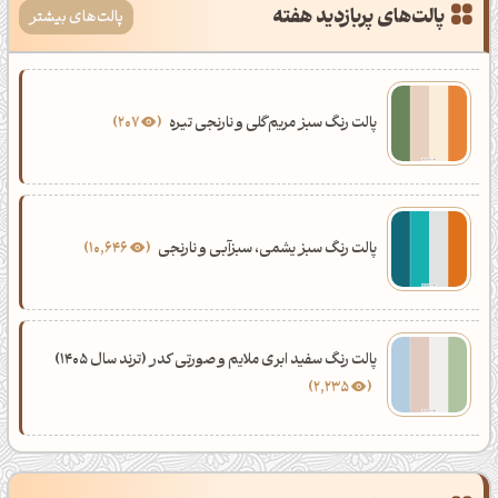
پالت‌های پربازدید هفته
پالت‌های بیشتر
پالت رنگ سبز مریم‌گلی و نارنجی تیره
207
پالت رنگ سبز یشمی، سبزآبی و نارنجی
10,646
پالت رنگ سفید ابری ملایم و صورتی کدر (ترند سال 1405)
2,235