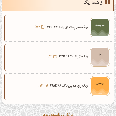
از همه رنگ
رنگ سبز پسته‌ای با کد 626F47
122
رنگ بژ با کد D4BDAC
42
رنگ زرد طلایی با کد FFAD46
102
بارگذاری ناموفق بود