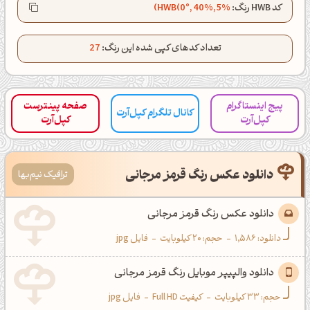
کانال تلگرام
اینستاگرام
کد HWB رنگ:
HWB(0°, 40%, 5%)
کانال ایــتا
کانال بلـــه
تعداد کدهای کپی شده این رنگ:
27
اَپ اندروید
اَپ ویندوز
پیج اینستاگرام
صفحه پینترست
کانال تلگرام کپل‌آرت
کپل‌آرت
کپل‌آرت
دانلود عکس رنگ قرمز مرجانی
ترافیک نیم‌بها
دانلود عکس رنگ قرمز مرجانی
دانلود:
1,586
-
حجم: 20 کیلوبایت
-
فایل jpg
دانلود والپیپر موبایل رنگ قرمز مرجانی
حجم: 33 کیلوبایت
-
کیفیت Full HD
-
فایل jpg