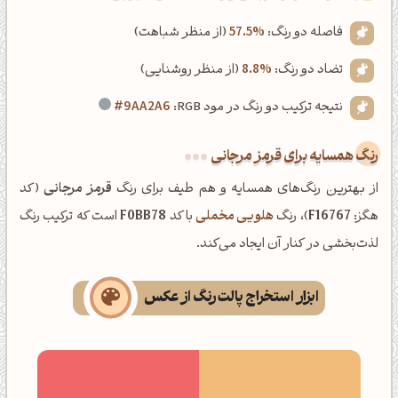
فاصله دو رنگ:
57.5%
(از منظر شباهت)
تضاد دو رنگ:
8.8%
(از منظر روشنایی)
نتیجه ترکیب دو رنگ در مود RGB:
#9AA2A6
رنگ همسایه برای قرمز مرجانی
از بهترین رنگ‌های همسایه و هم طیف برای رنگ
قرمز مرجانی
(کد
هگز:
F16767
)، رنگ
هلویی مخملی
با کد
F0BB78
است که ترکیب رنگ
لذت‌بخشی در کنار آن ایجاد می‌کند.
ابزار استخراج پالت رنگ از عکس