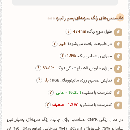
دانستنی‌های رنگ سرمه‌ای بسیار تیره
طول موج رنگ:
474nm
در طبیعت یافت می‌شود؟
خیر
میزان روشنایی رنگ:
1.5%
میزان خلوص (اشباع‌شدگی) رنگ:
53.8%
نمایش صحیح روی مانیتورهای RGB؟
بله
کنتراست با سفید:
16.25:1 - عالی
کنتراست با مشکی:
1.29:1 - ضعیف
در مدل رنگی CMYK (مناسب برای چاپ)، رنگ
سرمه‌ای بسیار تیره
شامل: %75 فیروزه‌ای (Cyan)، %47 سرخابی (Magenta)، %0 زرد