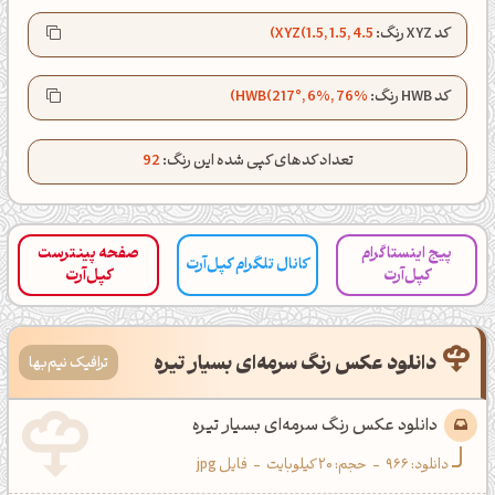
کپل‌آرت رو دنبال کن!
کد XYZ رنگ:
XYZ(1.5, 1.5, 4.5)
کانال تلگرام
اینستاگرام
کد HWB رنگ:
HWB(217°, 6%, 76%)
کانال ایــتا
کانال بلـــه
تعداد کدهای کپی شده این رنگ:
92
اَپ اندروید
اَپ ویندوز
پیج اینستاگرام
صفحه پینترست
کانال تلگرام کپل‌آرت
کپل‌آرت
کپل‌آرت
دانلود عکس رنگ سرمه‌ای بسیار تیره
ترافیک نیم‌بها
دانلود عکس رنگ سرمه‌ای بسیار تیره
دانلود:
966
-
حجم: 20 کیلوبایت
-
فایل jpg