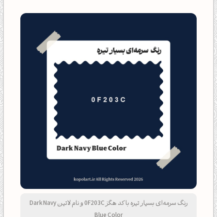
رنگ سرمه‌ای بسیار تیره با کد هگز 0F203C و نام لاتین Dark Navy
Blue Color