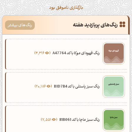
بارگذاری ناموفق بود
رنگ‌های پربازدید هفته
رنگ‌های بیشتر
رنگ قهوه‌ای موکا با کد A47764
4,316
رنگ سبز پاستلی با کد B1D7B4
20,186
رنگ سبز ماچا با کد 81B061
7,551