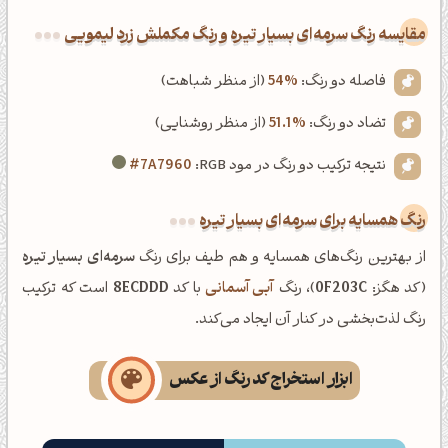
‌مقایسه رنگ سرمه‌ای بسیار تیره و رنگ مکملش زرد لیمویی
فاصله دو رنگ:
54%
(از منظر شباهت)
تضاد دو رنگ:
51.1%
(از منظر روشنایی)
نتیجه ترکیب دو رنگ در مود RGB:
#7A7960
رنگ همسایه برای سرمه‌ای بسیار تیره
از بهترین رنگ‌های همسایه و هم طیف برای رنگ
سرمه‌ای بسیار تیره
(کد هگز:
0F203C
)، رنگ
آبی آسمانی
با کد
8ECDDD
است که ترکیب
رنگ لذت‌بخشی در کنار آن ایجاد می‌کند.
ابزار استخراج کد رنگ از عکس