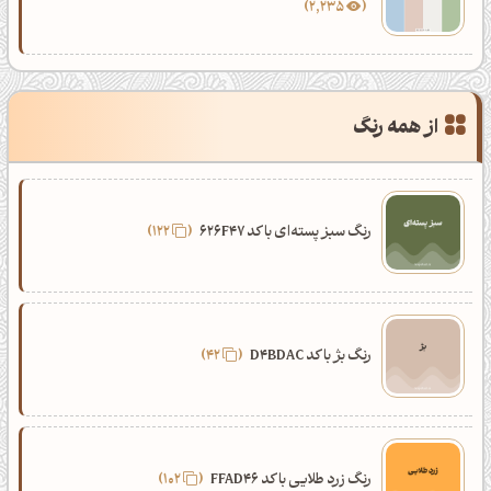
2,235
از همه رنگ
رنگ سبز پسته‌ای با کد 626F47
122
رنگ بژ با کد D4BDAC
42
رنگ زرد طلایی با کد FFAD46
102