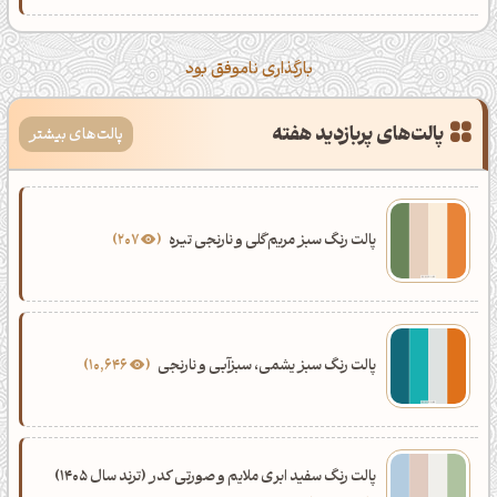
بارگذاری ناموفق بود
پالت‌های پربازدید هفته
پالت‌های بیشتر
پالت رنگ سبز مریم‌گلی و نارنجی تیره
207
پالت رنگ سبز یشمی، سبزآبی و نارنجی
10,646
پالت رنگ سفید ابری ملایم و صورتی کدر (ترند سال 1405)