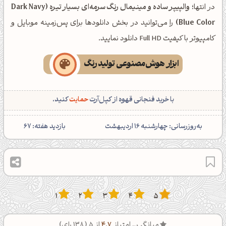
در انتها؛
والپیپر ساده و مینیمال رنگ سرمه‌ای بسیار تیره (Dark Navy
Blue Color)
را می‌توانید در بخش دانلودها برای پس‌زمینه موبایل و
کامپیوتر با کیفیت Full HD دانلود نمایید.
ابزار هوش‌مصنوعی تولید رنگ
با خرید فنجانی قهوه از کپل‌آرت
حمایت
کنید.
‌به‌روزرسانی: چهارشنبه 16 اردیبهشت
بازدید هفته:
67
1
2
3
4
5
میانگین امتیاز
4.7
از 5 (
138
رای)