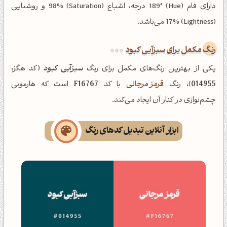
دارای فام (Hue) 189° درجه، اشباع (Saturation) 98% و روشنایی
(Lightness) 17% می‌باشد.
رنگ مکمل برای سبزآبی کبود
یکی از بهترین رنگ‌های مکمل برای رنگ
سبزآبی کبود
(کد هگز:
014955
)، رنگ
قرمز مرجانی
با کد
F16767
است که هارمونی
چشم‌نوازی در کنار آن ایجاد می‌کند.
ابزار آنلاین تبدیل کدهای رنگ