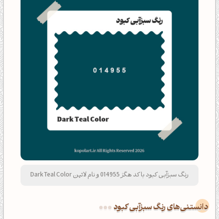
رنگ سبزآبی کبود با کد هگز 014955 و نام لاتین Dark Teal Color
دانستنی‌های رنگ سبزآبی کبود