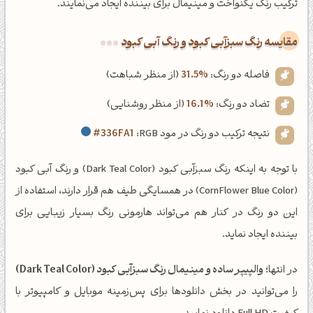
ترکیب رنگ یکنواخت و مینیمال برای بیننده ایجاد می‌نمایند.
‌مقایسه رنگ سبزآبی کبود و رنگ آبی کبود
فاصله دو رنگ:
31.5%
(از منظر شباهت)
تضاد دو رنگ:
16.1%
(از منظر روشنایی)
نتیجه ترکیب دو رنگ در مود RGB:
#336FA1
با توجه به اینکه رنگ سبزآبی کبود (Dark Teal Color) و رنگ آبی کبود
(CornFlower Blue Color) در همسایگی طیف هم قرار دارند، استفاده از
این دو رنگ در کنار هم می‌تواند هارمونی رنگ بسیار زیبایی برای
بیننده ایجاد نماید.
در انتها؛
والپیپر ساده و مینیمال رنگ سبزآبی کبود (Dark Teal Color)
را می‌توانید در بخش دانلودها برای پس‌زمینه موبایل و کامپیوتر با