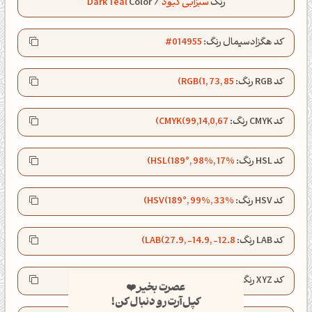
رنگ
سبزآبی کبود
/
Color
Dark Teal
کد هگزادسیمال رنگ:
#014955
کد RGB رنگ:
RGB(1, 73, 85)
کد CMYK رنگ:
CMYK(99,14,0,67)
کد HSL رنگ:
HSL(189°, 98%, 17%)
کد HSV رنگ:
HSV(189°, 99%, 33%)
کد LAB رنگ:
LAB(27.9, -14.9, -12.8)
عصرت بخیر❤️
کد XYZ رنگ:
XYZ(4.0, 5.4, 9.4)
کپل‌آرت رو دنبال کن!