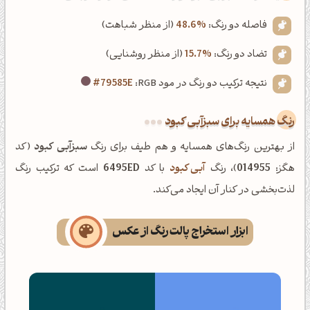
فاصله دو رنگ:
48.6%
(از منظر شباهت)
تضاد دو رنگ:
15.7%
(از منظر روشنایی)
نتیجه ترکیب دو رنگ در مود RGB:
#79585E
رنگ همسایه برای سبزآبی کبود
از بهترین رنگ‌های همسایه و هم طیف برای رنگ
سبزآبی کبود
(کد
هگز:
014955
)، رنگ
آبی کبود
با کد
6495ED
است که ترکیب رنگ
لذت‌بخشی در کنار آن ایجاد می‌کند.
ابزار استخراج پالت رنگ از عکس