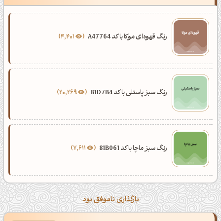
رنگ قهوه‌ای موکا با کد A47764
4,401
رنگ سبز پاستلی با کد B1D7B4
20,269
رنگ سبز ماچا با کد 81B061
7,611
بارگذاری ناموفق بود