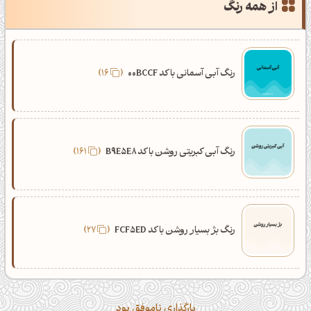
از همه رنگ
رنگ آبی آسمانی با کد 00BCCF
16
رنگ آبی کبریتی روشن با کد B9E5E8
161
رنگ بژ بسیار روشن با کد FCF5ED
27
بارگذاری ناموفق بود