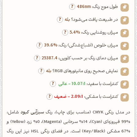
طول موج رنگ:
486nm
در طبیعت یافت می‌شود؟
بله
میزان روشنایی رنگ:
5.4%
میزان خلوص (اشباع‌شدگی) رنگ:
39.6%
میزان دمای رنگ بر حسب کلوین:
25387.4
نمایش صحیح روی مانیتورهای RGB؟
بله
کنتراست با سفید:
10.07:1 - عالی
کنتراست با مشکی:
2.09:1 - ضعیف
در مدل رنگی CMYK (مناسب برای چاپ)، رنگ
سبزآبی کبود
شامل:
%99 فیروزه‌ای (Cyan)، %14 سرخابی (Magenta)، %0 زرد (Yellow) و
%67 مشکی (Key/Black) است. در فضای رنگی HSL نیز این رنگ