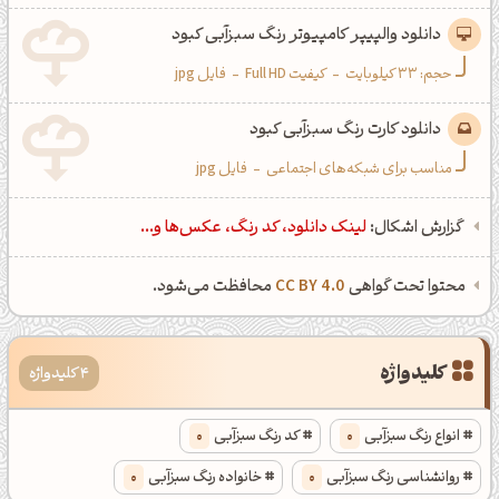
دانلود والپیپر کامپیوتر رنگ سبزآبی کبود
حجم: 33 کیلوبایت
-
کیفیت Full HD
-
فایل jpg
دانلود کارت رنگ سبزآبی کبود
مناسب برای شبکه‌های اجتماعی
-
فایل jpg
گزارش اشکال:
لینک دانلود، کد رنگ، عکس‌ها و...
محتوا تحت گواهی
CC BY 4.0
محافظت می‌شود.
کلیدواژه
4 کلیدواژه
انواع رنگ سبزآبی
0
کد رنگ سبزآبی
0
روانشناسی رنگ سبزآبی
0
خانواده رنگ سبزآبی
0