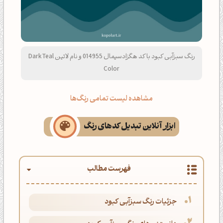
رنگ سبزآبی کبود با کد هگزادسیمال 014955 و نام لاتین Dark Teal
Color
مشاهده لیست تمامی رنگ‌ها
ابزار آنلاین تبدیل کدهای رنگ
فهرست مطالب
جزئیات رنگ سبزآبی کبود