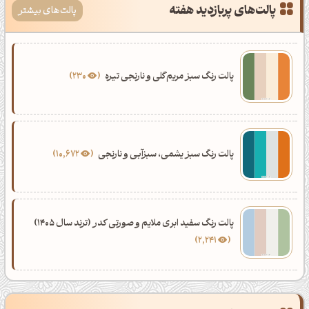
پالت‌های پربازدید هفته
پالت‌های بیشتر
پالت رنگ سبز مریم‌گلی و نارنجی تیره
230
پالت رنگ سبز یشمی، سبزآبی و نارنجی
10,672
پالت رنگ سفید ابری ملایم و صورتی کدر (ترند سال 1405)
2,241