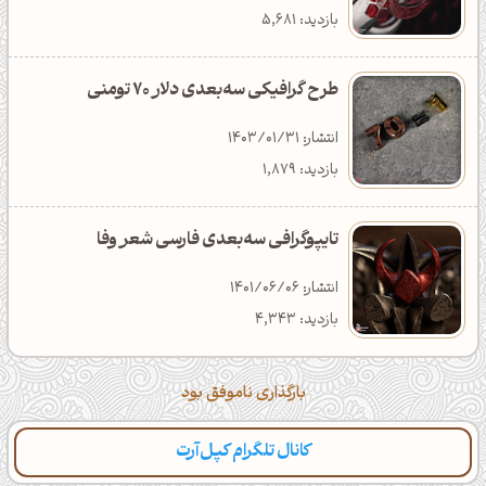
بازدید: 7,594
دانلود: 369
دسته‌بندی: تکنولوژی
بازدید: 5,681
طرح گرافیکی سه‌بعدی دلار 70 تومنی
انتشار: 1403/01/31
بازدید: 1,879
تایپوگرافی سه‌بعدی فارسی شعر وفا
انتشار: 1401/06/06
بازدید: 4,343
بارگذاری ناموفق بود
کانال تلگرام کپل‌آرت