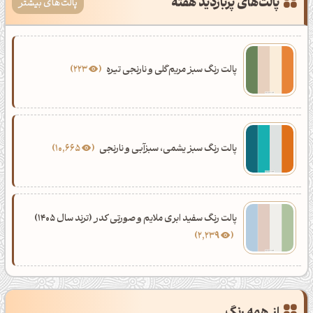
پالت‌های پربازدید هفته
پالت‌های بیشتر
پالت رنگ سبز مریم‌گلی و نارنجی تیره
223
پالت رنگ سبز یشمی، سبزآبی و نارنجی
10,665
پالت رنگ سفید ابری ملایم و صورتی کدر (ترند سال 1405)
2,239