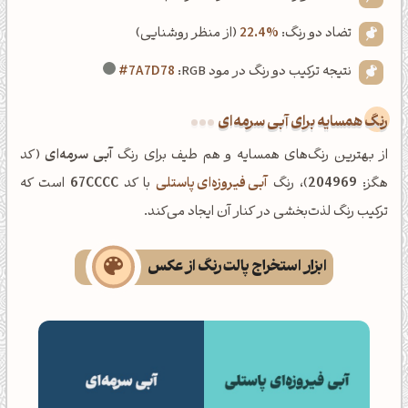
تضاد دو رنگ:
22.4%
(از منظر روشنایی)
نتیجه ترکیب دو رنگ در مود RGB:
#7A7D78
رنگ همسایه برای آبی سرمه‌ای
از بهترین رنگ‌های همسایه و هم طیف برای رنگ
آبی سرمه‌ای
(کد
هگز:
204969
)، رنگ
آبی فیروزه‌ای پاستلی
با کد
67CCCC
است که
ترکیب رنگ لذت‌بخشی در کنار آن ایجاد می‌کند.
ابزار استخراج پالت رنگ از عکس