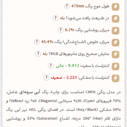
طول موج رنگ:
479nm
در طبیعت یافت می‌شود؟
بله
میزان روشنایی رنگ:
6.1%
میزان خلوص (اشباع‌شدگی) رنگ:
45.4%
نمایش صحیح روی مانیتورهای RGB؟
بله
کنتراست با سفید:
9.47:1 - عالی
کنتراست با مشکی:
2.22:1 - ضعیف
در مدل رنگی CMYK (مناسب برای چاپ)، رنگ
آبی سرمه‌ای
شامل:
%70 فیروزه‌ای (Cyan)، %30 سرخابی (Magenta)، %0 زرد (Yellow) و
%59 مشکی (Key/Black) است. در فضای رنگی HSL نیز این رنگ
دارای فام (Hue) 206° درجه، اشباع (Saturation) 53% و روشنایی