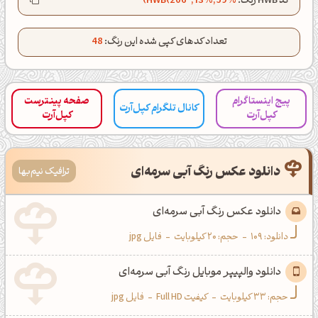
کد HWB رنگ:
HWB(206°, 13%, 59%)
کانال تلگرام
اینستاگرام
کانال ایــتا
کانال بلـــه
تعداد کدهای کپی شده این رنگ:
48
اَپ اندروید
اَپ ویندوز
پیج اینستاگرام
صفحه پینترست
کانال تلگرام کپل‌آرت
کپل‌آرت
کپل‌آرت
دانلود عکس رنگ آبی سرمه‌ای
ترافیک نیم‌بها
دانلود عکس رنگ آبی سرمه‌ای
دانلود:
109
-
حجم: 20 کیلوبایت
-
فایل jpg
دانلود والپیپر موبایل رنگ آبی سرمه‌ای
حجم: 33 کیلوبایت
-
کیفیت Full HD
-
فایل jpg