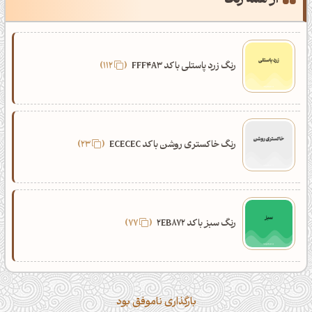
از همه رنگ
رنگ زرد پاستلی با کد FFF4A3
112
رنگ خاکستری روشن با کد ECECEC
23
رنگ سبز با کد 2EB872
77
بارگذاری ناموفق بود