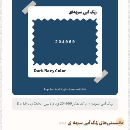
رنگ آبی سرمه‌ای با کد هگز 204969 و نام لاتین Dark Navy Color
دانستنی‌های رنگ آبی سرمه‌ای