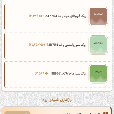
رنگ قهوه‌ای موکا با کد A47764
4,376
رنگ سبز پاستلی با کد B1D7B4
20,253
رنگ سبز ماچا با کد 81B061
7,594
بارگذاری ناموفق بود