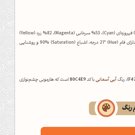
شامل: %0 فیروزه‌ای (Cyan)، %53 سرخابی (Magenta)، %82 زرد (Yellow)
و %4 مشکی (Key/Black) است. در فضای رنگی HSL نیز این رنگ دارای فام (Hue) 21° درجه، اشباع (Saturation) 90% و روشنایی
F4
)، رنگ
آبی آسمانی
با کد
80C4E9
است که هارمونی چشم‌نوازی
م رنگ