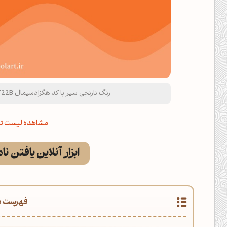
رنگ نارنجی سیر با کد هگزادسیمال F4722B و نام لاتین Dark Orange Color
مشاهده لیست تم
ابزار آنلاین یافتن نا
فهرست م