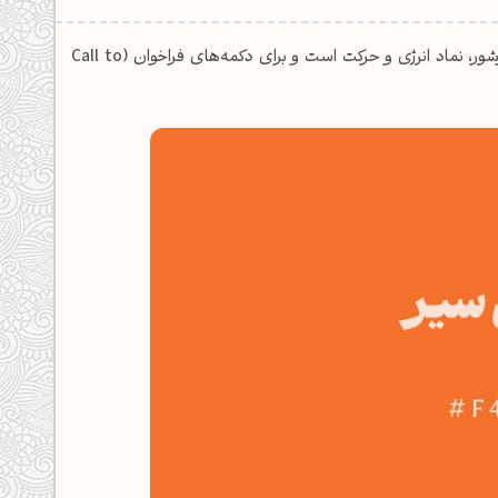
رنگ نارنجی سیر F4722B، یک نارنجی گرم و آتشین است. این رنگ پرشور، نماد انرژی و حرکت است و برای دکمه‌های فراخوان (Call to