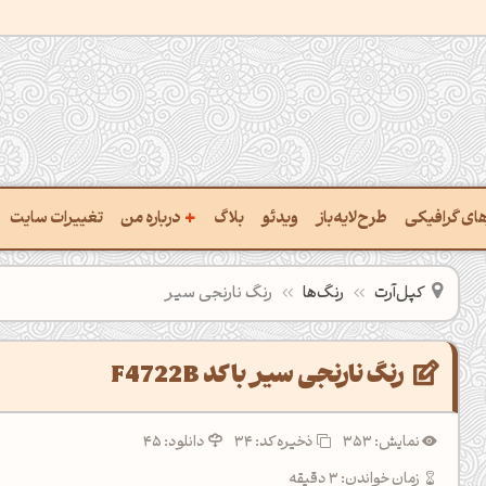
+
رهای گرافیکی
طرح‌لایه‌باز
ویدئو
بلاگ
درباره من
تغییرات سایت
ت پالت از تصویر
درباره‌من
کپل‌آرت
رنگ‌ها
رنگ نارنجی سیر
ب رنگ‌ها باهم
سفارش پروژه
 نام رنگ با کد Hex
تماس با ‌من
رنگ نارنجی سیر با کد F4722B
خراج کد رنگ از عکس
سوالات متداول‌‌
نمایش: 353
ذخیره کد:
34
دانلود: 45
ت پالت رنگ با هوش‌مصنوعی
زمان خواندن: 3 دقیقه