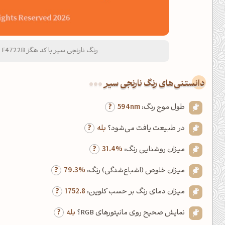
رنگ نارنجی سیر با کد هگز F4722B و نام لاتین Dark Orange Color
دانستنی‌های رنگ نارنجی سیر
طول موج رنگ:
594nm
در طبیعت یافت می‌شود؟
بله
میزان روشنایی رنگ:
31.4%
میزان خلوص (اشباع‌شدگی) رنگ:
79.3%
میزان دمای رنگ بر حسب کلوین:
1752.8
نمایش صحیح روی مانیتورهای RGB؟
بله