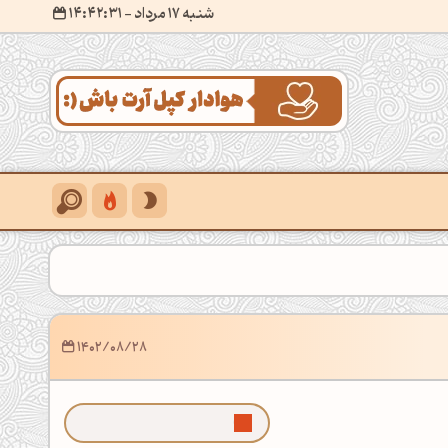
شنبه 17 مرداد
- ۱۴:۴۲:۳۳
1402/08/28
ما رو توی گوگل بیشتر ببین!