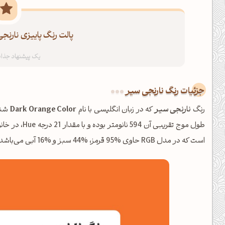
پالت رنگ پاییزی نارنج
جزئیات رنگ نارنجی سیر
رنگ
نارنجی سیر
که در زبان انگلیسی با نام
Dark Orange Color
طول موج تقریبی آن 594 نانومتر بوده و با مقدار 21 درجه Hue، در خانواده
است که در مدل RGB حاوی %95 قرمز، %44 سبز و %16 آبی می‌باشد.
ظهرت بخیر❤️
کپل‌آرت رو دنبال کن!
کانال تلگرام
اینستاگرام