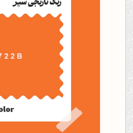
کانال ایــتا
کانال بلـــه
اَپ اندروید
اَپ ویندوز