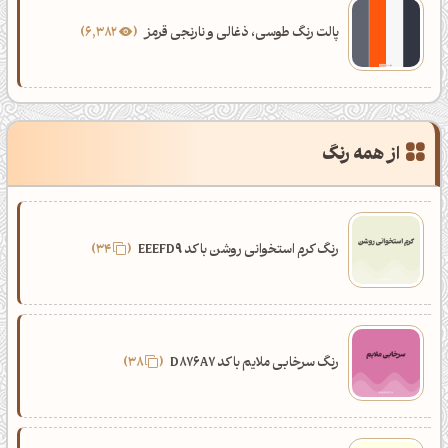
پالت رنگ طوسی، ذغالی و نارنجی قرمز
6,382
از همه رنگ
رنگ کرم استخوانی روشن با کد EEEFD9
34
رنگ سرخابی ملایم با کد D876A7
38