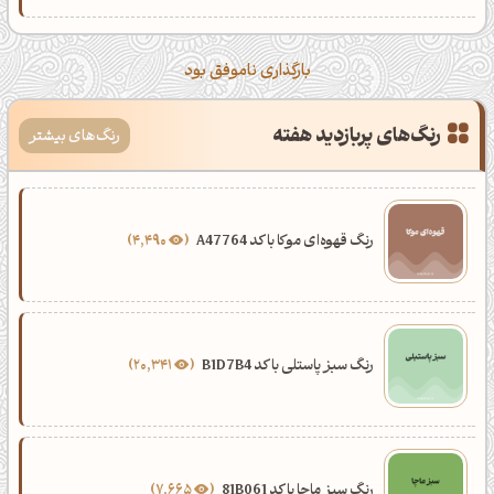
بارگذاری ناموفق بود
رنگ‌های پربازدید هفته
رنگ‌های بیشتر
رنگ قهوه‌ای موکا با کد A47764
4,490
رنگ سبز پاستلی با کد B1D7B4
20,341
رنگ سبز ماچا با کد 81B061
7,665