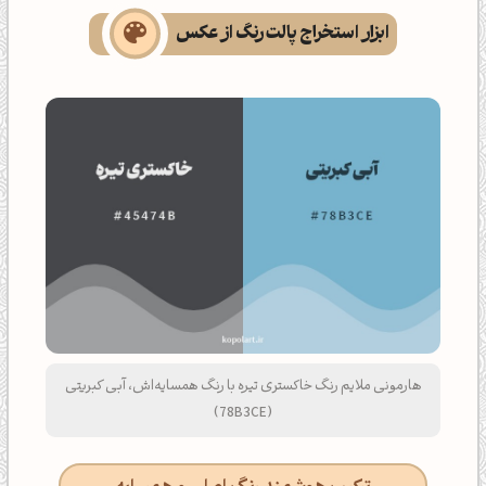
ابزار استخراج پالت رنگ از عکس
هارمونی ملایم رنگ خاکستری تیره با رنگ همسایه‌اش، آبی کبریتی
(78B3CE)