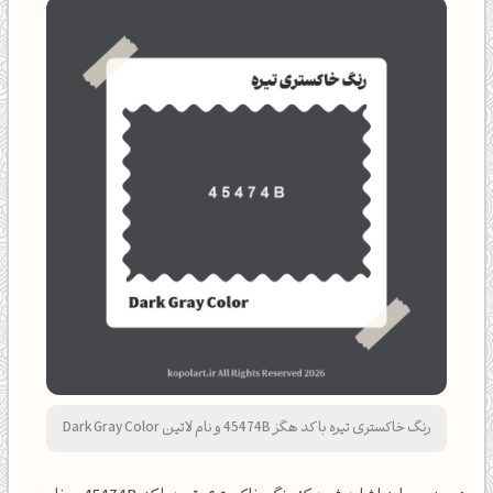
رنگ خاکستری تیره با کد هگز 45474B و نام لاتین Dark Gray Color