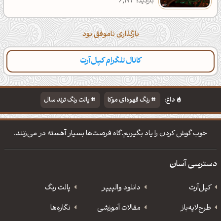
بازدید: 6,173
بارگذاری ناموفق بود
کانال تلگرام کپل‌آرت
دسته‌بندی
مطالب تازه
تایپوگرافی
پالت‌ها
داغ:
رنگ قهوه‌ای موکا
پالت رنگ ترند سال
دانلود والپیپر مذهبی
تایپوگرافی شعر مولانا
خوب گوش کردن را یاد بگیریم.گاه فرصت‌ها بسیار آهسته در می‌زنند.
دسترسی آسان
کپل‌آرت
دانلود‌ والپیپر
پالت رنگ
طرح‌لایه‌باز
مقالات آموزشی
نگاره‌ها