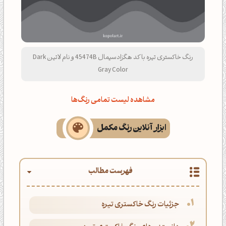
رنگ خاکستری تیره با کد هگزادسیمال 45474B و نام لاتین Dark
Gray Color
مشاهده لیست تمامی رنگ‌ها
ابزار آنلاین رنگ مکمل
فهرست مطالب
جزئیات رنگ خاکستری تیره