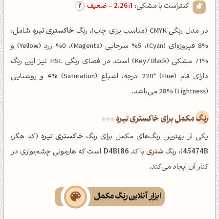
کنتراست با مشکی:
2.26:1 - ضعیف
در مدل رنگی CMYK (مناسب برای چاپ)، رنگ
خاکستری تیره
شامل:
%8 فیروزه‌ای (Cyan)، %5 سرخابی (Magenta)، %0 زرد (Yellow) و
%71 مشکی (Key/Black) است. در فضای رنگی HSL نیز این رنگ
دارای فام (Hue) 220° درجه، اشباع (Saturation) 4% و روشنایی
(Lightness) 28% می‌باشد.
رنگ مکمل برای خاکستری تیره
یکی از بهترین رنگ‌های مکمل برای رنگ
خاکستری تیره
(کد هگز:
45474B
)، رنگ
شتری
با کد
D4B186
است که هارمونی چشم‌نوازی در
کنار آن ایجاد می‌کند.
ابزار آنلاین رنگ مکمل