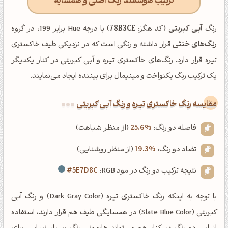
ترکیب هوشمند رنگ اصلی و همسایه
رنگ
آبی کبریتی
(کد هگز:
78B3CE
) با درجه Hue برابر 199، در گروه
رنگ‌های خنثی
قرار داشته و رنگی است که در نزدیکی طیف خاکستری
تیره قرار دارد. رنگ‌های خاکستری تیره و آبی کبریتی در کنار یکدیگر
یک ترکیب رنگ یکنواخت و مینیمال برای بیننده ایجاد می‌نمایند.
‌مقایسه رنگ خاکستری تیره و رنگ آبی کبریتی
فاصله دو رنگ:
25.6%
(از منظر شباهت)
تضاد دو رنگ:
19.3%
(از منظر روشنایی)
نتیجه ترکیب دو رنگ در مود RGB:
#5E7D8C
با توجه به اینکه رنگ خاکستری تیره (Dark Gray Color) و رنگ آبی
کبریتی (Slate Blue Color) در همسایگی طیف هم قرار دارند، استفاده