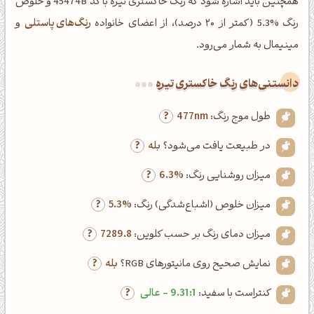
همچنین باید اشاره شود که رنگ خاکستری تیره با کد 45474B و خلوص
رنگ %5.3 (کمتر از ۲۰ درصد)، از اعضای خانواده
رنگ‌های پاستلی
و
مینیمال به شمار می‌رود.
دانستنی‌های رنگ خاکستری تیره
طول موج رنگ:
477nm
در طبیعت یافت می‌شود؟
بله
میزان روشنایی رنگ:
6.3%
میزان خلوص (اشباع‌شدگی) رنگ:
5.3%
میزان دمای رنگ بر حسب کلوین:
7289.8
نمایش صحیح روی مانیتورهای RGB؟
بله
کنتراست با سفید:
9.31:1 - عالی