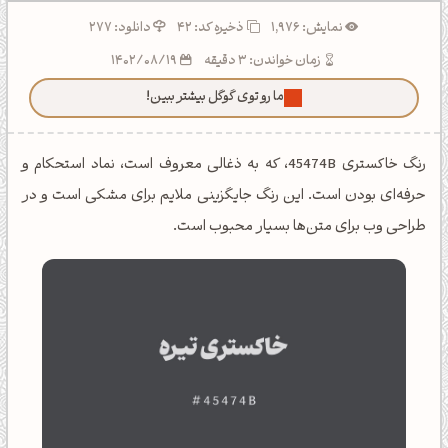
نمایش: 1,976
ذخیره کد:
42
دانلود: 277
زمان خواندن: 3 دقیقه
1402/08/19
ما رو توی گوگل بیشتر ببین!
رنگ خاکستری 45474B، که به ذغالی معروف است، نماد استحکام و
حرفه‌ای بودن است. این رنگ جایگزینی ملایم برای مشکی است و در
طراحی وب برای متن‌ها بسیار محبوب است.