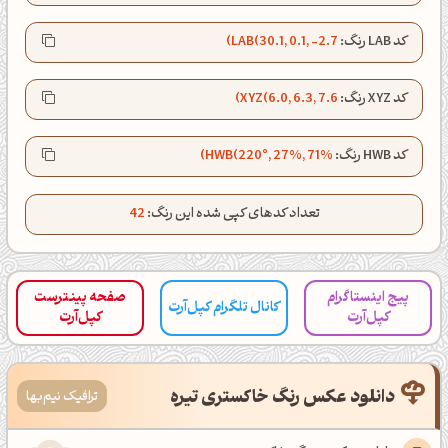
ظهرت بخیر❤️
کپل‌آرت رو دنبال کن!
کد LAB رنگ:
LAB(30.1, 0.1, -2.7)
کانال تلگرام
اینستاگرام
کد XYZ رنگ:
XYZ(6.0, 6.3, 7.6)
کانال ایــتا
کانال بلـــه
کد HWB رنگ:
HWB(220°, 27%, 71%)
اَپ اندروید
اَپ ویندوز
تعداد کدهای کپی شده این رنگ:
42
پیج اینستاگرام
صفحه پینترست
کانال تلگرام کپل‌آرت
کپل‌آرت
کپل‌آرت
دانلود عکس رنگ خاکستری تیره
ترافیک نیم‌بها