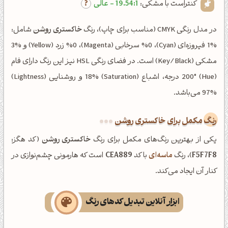
کنتراست با مشکی:
19.54:1 - عالی
در مدل رنگی CMYK (مناسب برای چاپ)، رنگ
خاکستری روشن
شامل:
%1 فیروزه‌ای (Cyan)، %0 سرخابی (Magenta)، %0 زرد (Yellow) و %3
مشکی (Key/Black) است. در فضای رنگی HSL نیز این رنگ دارای فام
(Hue) 200° درجه، اشباع (Saturation) 18% و روشنایی (Lightness)
97% می‌باشد.
رنگ مکمل برای خاکستری روشن
یکی از بهترین رنگ‌های مکمل برای رنگ
خاکستری روشن
(کد هگز:
F5F7F8
)، رنگ
ماسه‌ای
با کد
CEA889
است که هارمونی چشم‌نوازی در
کنار آن ایجاد می‌کند.
ابزار آنلاین تبدیل کدهای رنگ