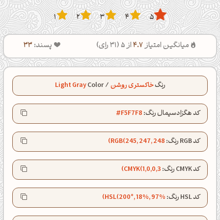
1
2
3
4
5
میانگین امتیاز
4.7
از 5 (
31
رای)
پسند:
33
رنگ
خاکستری روشن
/
Color
Light Gray
کد هگزادسیمال رنگ:
#F5F7F8
کد RGB رنگ:
RGB(245, 247, 248)
کد CMYK رنگ:
CMYK(1,0,0,3)
کد HSL رنگ:
HSL(200°, 18%, 97%)