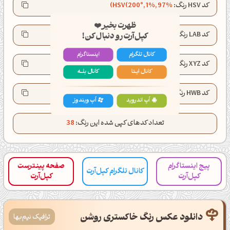
کد HSV رنگ:
HSV(200°, 1%, 97%)
ظهرت بخیر❤️
کپل‌آرت رو دنبال کن!
کد LAB رنگ:
LAB(97.1, -0.5, -0.7)
کانال تلگرام
اینستاگرام
کد XYZ رنگ:
XYZ(87.9, 92.7, 102.1)
کانال ایــتا
کانال بلـــه
کد HWB رنگ:
HWB(200°, 96%, 3%)
اَپ اندروید
اَپ ویندوز
تعداد کدهای کپی شده این رنگ:
38
پیج اینستاگرام
صفحه پینترست
کانال تلگرام کپل‌آرت
کپل‌آرت
کپل‌آرت
دانلود عکس رنگ خاکستری روشن
ترافیک نیم‌بها