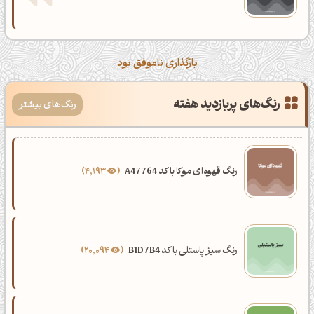
بارگذاری ناموفق بود
رنگ‌های پربازدید هفته
رنگ‌های بیشتر
رنگ قهوه‌ای موکا با کد A47764
4,193
رنگ سبز پاستلی با کد B1D7B4
20,094