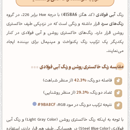
رنگ
آبی فولادی
(کد هگز:
4158A6
) با درجه Hue برابر 226، در گروه
رنگ‌های سرد
قرار داشته و رنگی است که در نزدیکی طیف خاکستری
روشن قرار دارد. رنگ‌های خاکستری روشن و آبی فولادی در کنار
یکدیگر یک ترکیب رنگ یکنواخت و مینیمال برای بیننده ایجاد
می‌نمایند.
‌مقایسه رنگ خاکستری روشن و رنگ آبی فولادی
فاصله دو رنگ:
42.3%
(از منظر شباهت)
تضاد دو رنگ:
29.3%
(از منظر روشنایی)
نتیجه ترکیب دو رنگ در مود RGB:
#9BA8CF
با توجه به اینکه رنگ خاکستری روشن (Light Gray Color) و رنگ آبی
فولادی (Steel Blue Color) در همسایگی طیف هم قرار دارند، استفاده