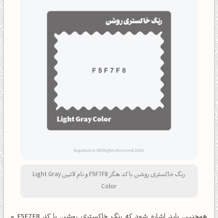
رنگ خاکستری روشن با کد هگز F5F7F8 و نام لاتین Light Gray
Color
همچنین باید اشاره شود که رنگ خاکستری روشن با کد F5F7F8 و