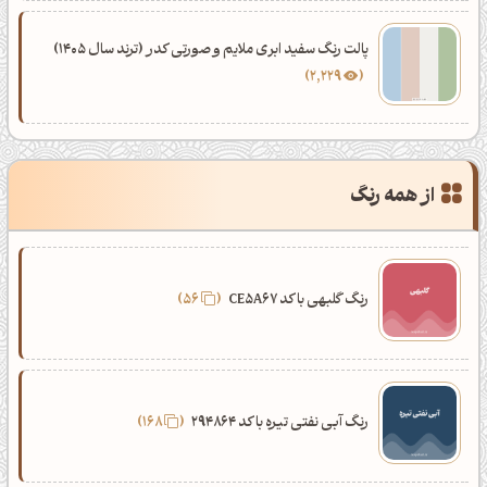
پالت رنگ سفید ابری ملایم و صورتی کدر (ترند سال 1405)
2,229
از همه رنگ
رنگ گلبهی با کد CE5A67
56
رنگ آبی نفتی تیره با کد 294864
168