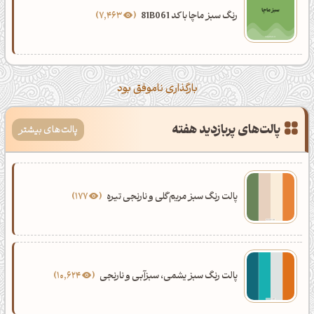
رنگ سبز ماچا با کد 81B061
7,463
بارگذاری ناموفق بود
پالت‌های پربازدید هفته
پالت‌های بیشتر
پالت رنگ سبز مریم‌گلی و نارنجی تیره
177
پالت رنگ سبز یشمی، سبزآبی و نارنجی
10,624