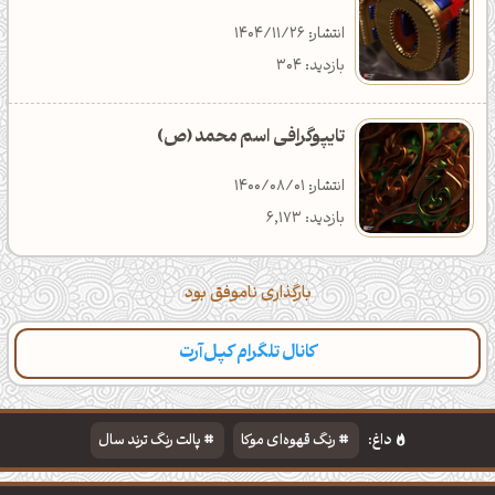
انتشار: 1404/11/26
بازدید: 304
تایپوگرافی اسم محمد (ص)
انتشار: 1400/08/01
بازدید: 6,173
بارگذاری ناموفق بود
کانال تلگرام کپل‌آرت
دسته‌بندی
مطالب تازه
تایپوگرافی
پالت‌ها
داغ:
رنگ قهوه‌ای موکا
پالت رنگ ترند سال
دانلود والپیپر مذهبی
تایپوگرافی شعر مولانا