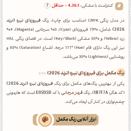
کنتراست با مشکی:
4.36:1 - حداقل
در مدل رنگی CMYK (مناسب برای چاپ)، رنگ
فیروزه‌ای تیره (ترند
2026)
شامل: %79 فیروزه‌ای (Cyan)، %0 سرخابی (Magenta)، %4
زرد (Yellow) و %50 مشکی (Key/Black) است. در فضای رنگی HSL
نیز این رنگ دارای فام (Hue) 177° درجه، اشباع (Saturation) 65% و
روشنایی (Lightness) 30% می‌باشد.
رنگ مکمل برای فیروزه‌ای تیره (ترند 2026)
یکی از بهترین رنگ‌های مکمل برای رنگ
فیروزه‌ای تیره (ترند 2026)
(کد هگز:
1B7F7A
)، رنگ
قرمز مرجانی
با کد
E05D5D
است که هارمونی
چشم‌نوازی در کنار آن ایجاد می‌کند.
ابزار آنلاین رنگ مکمل