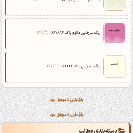
رنگ سرخابی ملایم با کد D876A7
38
رنگ لیمویی با کد FEFFE4
67
بارگذاری ناموفق بود
بارگذاری ناموفق بود
دسته‌بندی مطالب