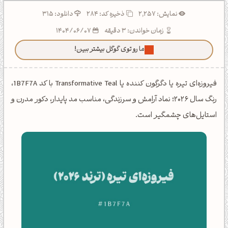
نمایش: 2,257
ذخیره کد:
284
دانلود: 315
زمان خواندن: 3 دقیقه
1404/06/07
ما رو توی گوگل بیشتر ببین!
فیروزه‌ای تیره یا دگرگون کننده یا Transformative Teal با کد 1B7F7A،
رنگ سال ۲۰۲۶؛ نماد آرامش و سرزندگی، مناسب مد پایدار، دکور مدرن و
استایل‌های چشمگیر است.