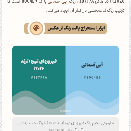
2026)
(کد هگز:
1B7F7A
)، رنگ
آبی آسمانی
با کد
80C4E9
است که
ترکیب رنگ لذت‌بخشی در کنار آن ایجاد می‌کند.
ابزار استخراج پالت رنگ از عکس
هارمونی ملایم رنگ فیروزه‌ای تیره (ترند 2026) با رنگ همسایه‌اش،
آبی آسمانی (80C4E9)