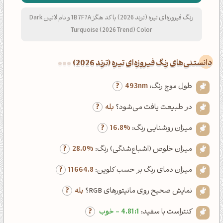
رنگ فیروزه‌ای تیره (ترند 2026) با کد هگز 1B7F7A و نام لاتین Dark
Turquoise (2026 Trend) Color
دانستنی‌های رنگ فیروزه‌ای تیره (ترند 2026)
طول موج رنگ:
493nm
در طبیعت یافت می‌شود؟
بله
میزان روشنایی رنگ:
16.8%
میزان خلوص (اشباع‌شدگی) رنگ:
28.0%
میزان دمای رنگ بر حسب کلوین:
11664.8
نمایش صحیح روی مانیتورهای RGB؟
بله
کنتراست با سفید:
4.81:1 - خوب