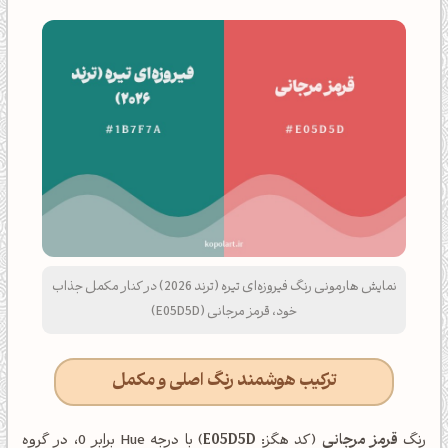
نمایش هارمونی رنگ فیروزه‌ای تیره (ترند 2026) در کنار مکمل جذاب
خود، قرمز مرجانی (E05D5D)
ترکیب هوشمند رنگ اصلی و مکمل
رنگ
قرمز مرجانی
(کد هگز:
E05D5D
) با درجه Hue برابر 0، در گروه