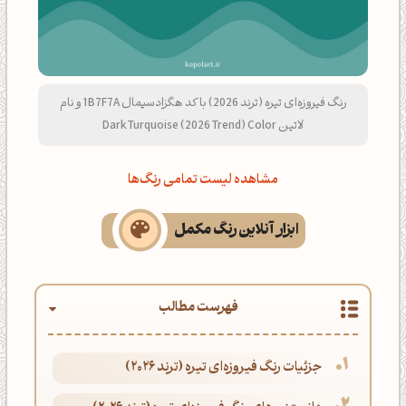
رنگ فیروزه‌ای تیره (ترند 2026) با کد هگزادسیمال 1B7F7A و نام
لاتین Dark Turquoise (2026 Trend) Color
مشاهده لیست تمامی رنگ‌ها
ابزار آنلاین رنگ مکمل
فهرست مطالب
جزئیات رنگ فیروزه‌ای تیره (ترند 2026)