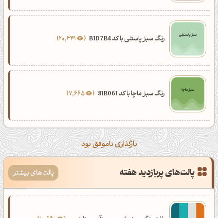
رنگ سبز پاستلی با کد B1D7B4
20,341
رنگ سبز ماچا با کد 81B061
7,665
بارگذاری ناموفق بود
پالت‌های پربازدید هفته
پالت‌های بیشتر