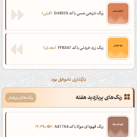
رنگ نارنجی مسی با کد DA8359
قبلی
رنگ زرد خردلی با کد FFB347
بعدی
بارگذاری ناموفق بود
رنگ‌های پربازدید هفته
رنگ‌های بیشتر
رنگ قهوه‌ای موکا با کد A47764
4,490