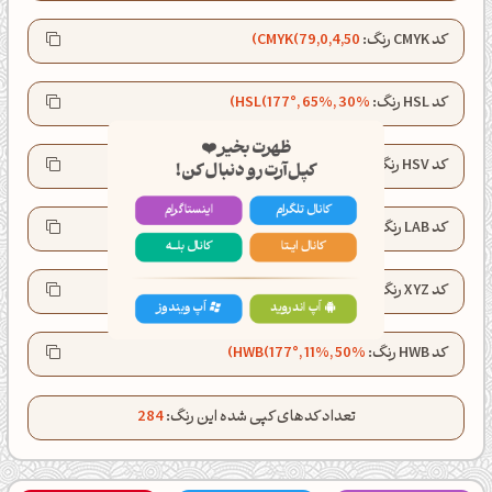
کد CMYK رنگ:
CMYK(79,0,4,50)
کد HSL رنگ:
HSL(177°, 65%, 30%)
ظهرت بخیر❤️
کپل‌آرت رو دنبال کن!
کد HSV رنگ:
HSV(177°, 79%, 50%)
کانال تلگرام
اینستاگرام
کد LAB رنگ:
LAB(48.0, -28.3, -5.2)
کانال ایــتا
کانال بلـــه
کد XYZ رنگ:
XYZ(11.6, 16.8, 21.0)
اَپ اندروید
اَپ ویندوز
کد HWB رنگ:
HWB(177°, 11%, 50%)
تعداد کدهای کپی شده این رنگ:
284