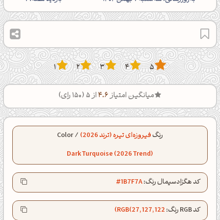
1
2
3
4
5
میانگین امتیاز
4.6
از 5 (
150
رای)
رنگ
فیروزه‌ای تیره (ترند 2026)
/
Color
Dark Turquoise (2026 Trend)
کد هگزادسیمال رنگ:
#1B7F7A
کد RGB رنگ:
RGB(27, 127, 122)