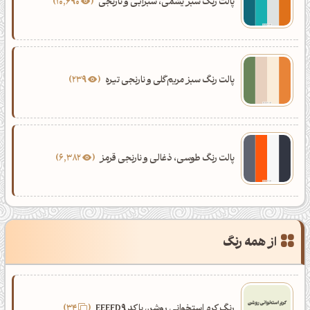
پالت رنگ سبز یشمی، سبزآبی و نارنجی
10,690
پالت رنگ سبز مریم‌گلی و نارنجی تیره
239
پالت رنگ طوسی، ذغالی و نارنجی قرمز
6,382
از همه رنگ
رنگ کرم استخوانی روشن با کد EEEFD9
34