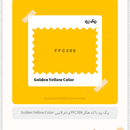
رنگ زرد با کد هگز FFC300 و نام لاتین Golden Yellow Color