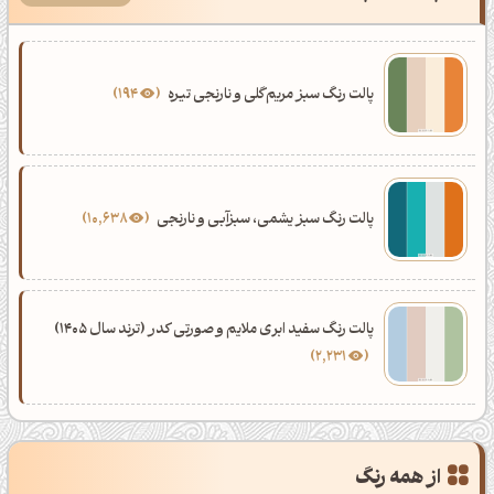
پالت رنگ سبز مریم‌گلی و نارنجی تیره
194
پالت رنگ سبز یشمی، سبزآبی و نارنجی
10,638
پالت رنگ سفید ابری ملایم و صورتی کدر (ترند سال 1405)
2,231
از همه رنگ