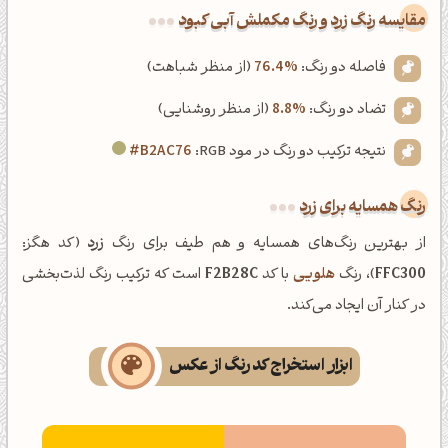
‌مقایسه رنگ زرد و رنگ مکملش آبی کبود
فاصله دو رنگ:
76.4%
(از منظر شباهت)
تضاد دو رنگ:
8.8%
(از منظر روشنایی)
نتیجه ترکیب دو رنگ در مود RGB:
#B2AC76
رنگ همسایه برای زرد
از بهترین رنگ‌های همسایه و هم طیف برای رنگ
زرد
(کد هگز:
FFC300
)، رنگ
هلویی
با کد
F2B28C
است که ترکیب رنگ لذت‌بخشی
در کنار آن ایجاد می‌کند.
ابزار استخراج کد رنگ از عکس