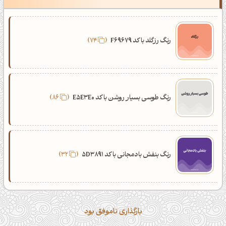
رنگ رزگلد با کد F69679
74
رنگ طوسی بسیار روشن با کد E5E3E0
86
رنگ بنفش بادمجانی با کد 5D3891
32
بارگذاری ناموفق بود