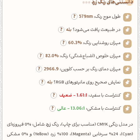
دانستنی‌های رنگ زرد
طول موج رنگ:
579nm
در طبیعت یافت می‌شود؟
بله
میزان روشنایی رنگ:
60.3%
میزان خلوص (اشباع‌شدگی) رنگ:
82.0%
میزان دمای رنگ بر حسب کلوین:
2966.9
نمایش صحیح روی مانیتورهای RGB؟
بله
کنتراست با سفید:
1.61:1 - ضعیف
کنتراست با مشکی:
13.06:1 - عالی
در مدل رنگی CMYK (مناسب برای چاپ)، رنگ
زرد
شامل: %0 فیروزه‌ای
(Cyan)، %24 سرخابی (Magenta)، %100 زرد (Yellow) و %0 مشکی