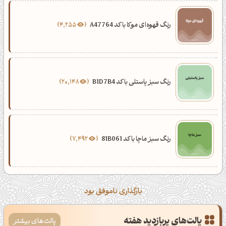
رنگ قهوه‌ای موکا با کد A47764
4,255
رنگ سبز پاستلی با کد B1D7B4
20,148
رنگ سبز ماچا با کد 81B061
7,492
بارگذاری ناموفق بود
پالت‌های پربازدید هفته
پالت‌های بیشتر