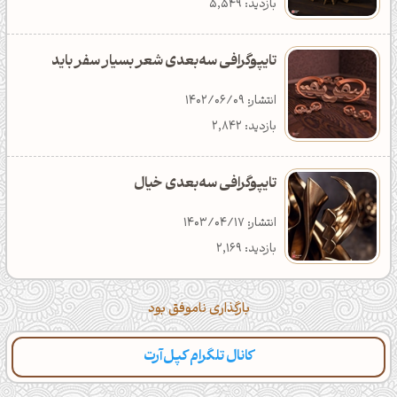
بازدید: 7,492
دانلود: 365
دسته‌بندی: تکنولوژی
بازدید: 5,549
تایپوگرافی سه‌بعدی شعر بسیار سفر باید
انتشار: 1402/06/09
بازدید: 2,842
تایپوگرافی سه‌بعدی خیال
انتشار: 1403/04/17
بازدید: 2,169
بارگذاری ناموفق بود
کانال تلگرام کپل‌آرت
دسته‌بندی
مطالب تازه
تایپوگرافی
پالت‌ها