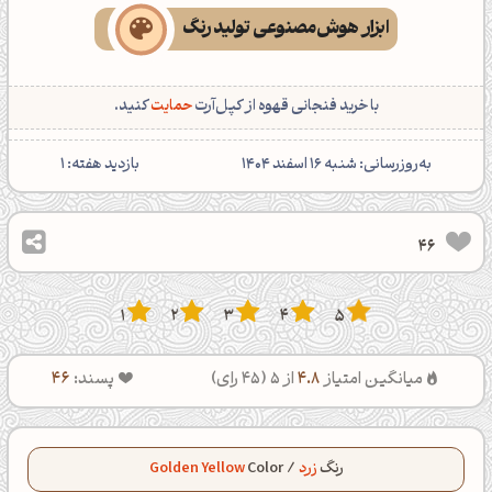
ابزار هوش‌مصنوعی تولید رنگ
با خرید فنجانی قهوه از کپل‌آرت
حمایت
کنید.
‌به‌روزرسانی: شنبه 16 اسفند 1404
بازدید هفته:
1
46
1
2
3
4
5
میانگین امتیاز
4.8
از 5 (
45
رای)
پسند:
46
رنگ
زرد
/
Color
Golden Yellow