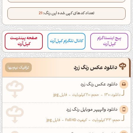
کانال تلگرام
اینستاگرام
تعداد کدهای کپی شده این رنگ:
21
کانال ایــتا
کانال بلـــه
اَپ اندروید
اَپ ویندوز
پیج اینستاگرام
صفحه پینترست
کانال تلگرام کپل‌آرت
کپل‌آرت
کپل‌آرت
دانلود عکس رنگ زرد
ترافیک نیم‌بها
دانلود عکس رنگ زرد
دانلود:
130
-
حجم: 20 کیلوبایت
-
فایل jpg
دانلود والپیپر موبایل رنگ زرد
حجم: 33 کیلوبایت
-
کیفیت Full HD
-
فایل jpg