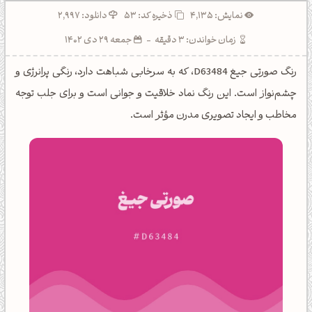
نمایش: 4,135
ذخیره کد:
53
دانلود: 2,997
زمان خواندن: 3 دقیقه
-
جمعه 29 دی 1402
رنگ صورتی جیغ D63484، که به سرخابی شباهت دارد، رنگی پرانرژی و
چشم‌نواز است. این رنگ نماد خلاقیت و جوانی است و برای جلب توجه
مخاطب و ایجاد تصویری مدرن مؤثر است.