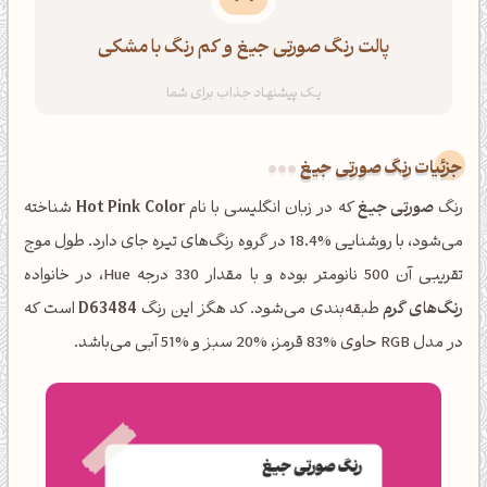
پالت رنگ صورتی جیغ و کم رنگ با مشکی
جزئیات رنگ صورتی جیغ
رنگ
صورتی جیغ
که در زبان انگلیسی با نام
Hot Pink Color
شناخته
می‌شود، با روشنایی %18.4 در گروه رنگ‌های تیره جای دارد. طول موج
تقریبی آن 500 نانومتر بوده و با مقدار 330 درجه Hue، در خانواده
رنگ‌های گرم
طبقه‌بندی می‌شود. کد هگز این رنگ
D63484
است که
در مدل RGB حاوی %83 قرمز، %20 سبز و %51 آبی می‌باشد.