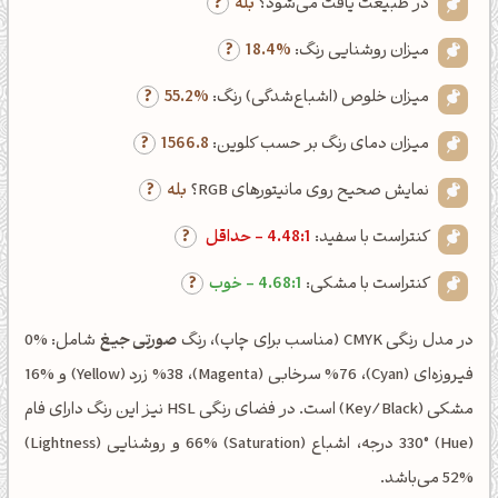
در طبیعت یافت می‌شود؟
بله
میزان روشنایی رنگ:
18.4%
میزان خلوص (اشباع‌شدگی) رنگ:
55.2%
میزان دمای رنگ بر حسب کلوین:
1566.8
نمایش صحیح روی مانیتورهای RGB؟
بله
کنتراست با سفید:
4.48:1 - حداقل
کنتراست با مشکی:
4.68:1 - خوب
در مدل رنگی CMYK (مناسب برای چاپ)، رنگ
صورتی جیغ
شامل: %0
فیروزه‌ای (Cyan)، %76 سرخابی (Magenta)، %38 زرد (Yellow) و %16
مشکی (Key/Black) است. در فضای رنگی HSL نیز این رنگ دارای فام
(Hue) 330° درجه، اشباع (Saturation) 66% و روشنایی (Lightness)
52% می‌باشد.