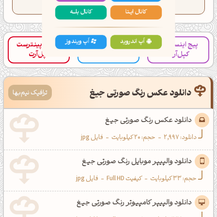
تعداد کدهای کپی شده این رنگ:
53
کانال ایــتا
کانال بلـــه
پیج اینستاگرام
صفحه پینترست
کانال تلگرام کپل‌آرت
اَپ اندروید
اَپ ویندوز
کپل‌آرت
کپل‌آرت
دانلود عکس رنگ صورتی جیغ
ترافیک نیم‌بها
دانلود عکس رنگ صورتی جیغ
دانلود:
2,997
-
حجم: 20 کیلوبایت
-
فایل jpg
دانلود والپیپر موبایل رنگ صورتی جیغ
حجم: 33 کیلوبایت
-
کیفیت Full HD
-
فایل jpg
دانلود والپیپر کامپیوتر رنگ صورتی جیغ