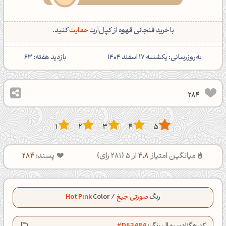
با خرید فنجانی قهوه از کپل‌آرت
حمایت
کنید.
‌به‌روزرسانی: یکشنبه 17 اسفند 1404
بازدید هفته:
63
284
1
2
3
4
5
میانگین امتیاز
4.8
از 5 (
281
رای)
پسند:
284
رنگ
صورتی جیغ
/
Color
Hot Pink