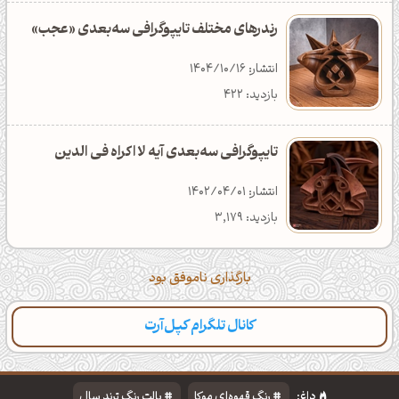
رندرهای مختلف تایپوگرافی سه‌بعدی «عجب»
انتشار: 1404/10/16
بازدید: 422
تایپوگرافی سه‌بعدی آیه لا اکراه فی الدین
انتشار: 1402/04/01
بازدید: 3,179
بارگذاری ناموفق بود
کانال تلگرام کپل‌آرت
دسته‌بندی
مطالب تازه
تایپوگرافی
پالت‌ها
داغ:
رنگ قهوه‌ای موکا
پالت رنگ ترند سال