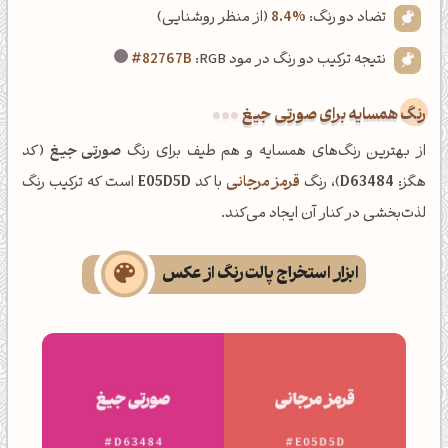
تضاد دو رنگ:
8.4%
(از منظر روشنایی)
نتیجه ترکیب دو رنگ در مود RGB:
#82767B
رنگ همسایه برای صورتی جیغ
از بهترین رنگ‌های همسایه و هم طیف برای رنگ
صورتی جیغ
(کد
هگز:
D63484
)، رنگ
قرمز مرجانی
با کد
E05D5D
است که ترکیب رنگ
لذت‌بخشی در کنار آن ایجاد می‌کند.
ابزار استخراج پالت رنگ از عکس