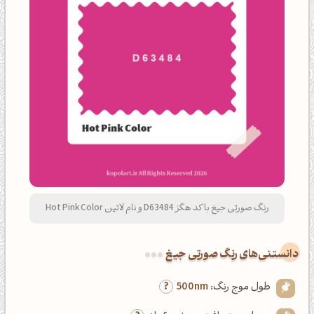
رنگ صورتی جیغ با کد هگز D63484 و نام لاتین Hot Pink Color
دانستنی‌های رنگ صورتی جیغ
طول موج رنگ:
500nm