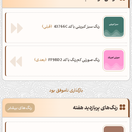
رنگ سبز کبریتی با کد 43766C
قبلی
رنگ صورتی کم‌رنگ با کد FF9BD2
بعدی
بارگذاری ناموفق بود
رنگ‌های پربازدید هفته
رنگ‌های بیشتر