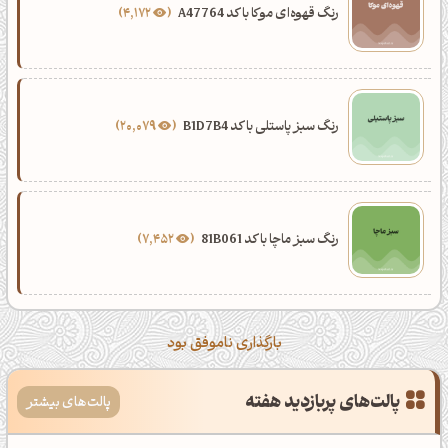
رنگ قهوه‌ای موکا با کد A47764
4,172
رنگ سبز پاستلی با کد B1D7B4
20,079
رنگ سبز ماچا با کد 81B061
7,452
بارگذاری ناموفق بود
پالت‌های پربازدید هفته
پالت‌های بیشتر