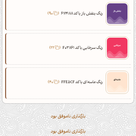
رنگ بنفش باز با کد 674188
90
رنگ سرخابی با کد F03861
22
رنگ ماسه‌ای با کد FFE5CF
40
بارگذاری ناموفق بود
بارگذاری ناموفق بود