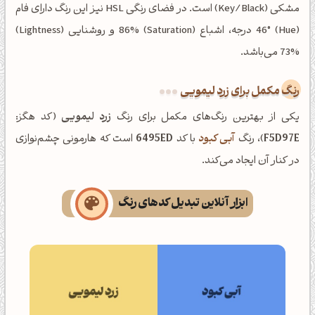
مشکی (Key/Black) است. در فضای رنگی HSL نیز این رنگ دارای فام
(Hue) 46° درجه، اشباع (Saturation) 86% و روشنایی (Lightness)
73% می‌باشد.
رنگ مکمل برای زرد لیمویی
یکی از بهترین رنگ‌های مکمل برای رنگ
زرد لیمویی
(کد هگز:
F5D97E
)، رنگ
آبی کبود
با کد
6495ED
است که هارمونی چشم‌نوازی
در کنار آن ایجاد می‌کند.
ابزار آنلاین تبدیل کدهای رنگ