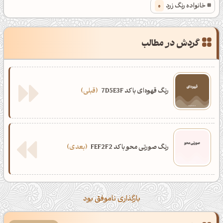
خانواده رنگ زرد
0
گردش در مطالب
رنگ قهوه‌ای با کد 7D5E3F
قبلی
رنگ صورتی محو با کد FEF2F2
بعدی
بارگذاری ناموفق بود