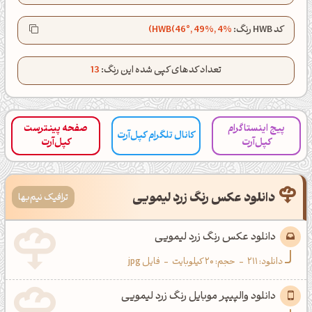
کانال تلگرام
اینستاگرام
کد HWB رنگ:
HWB(46°, 49%, 4%)
کانال ایــتا
کانال بلـــه
تعداد کدهای کپی شده این رنگ:
13
اَپ اندروید
اَپ ویندوز
پیج اینستاگرام
صفحه پینترست
کانال تلگرام کپل‌آرت
کپل‌آرت
کپل‌آرت
دانلود عکس رنگ زرد لیمویی
ترافیک نیم‌بها
دانلود عکس رنگ زرد لیمویی
دانلود:
211
-
حجم: 20 کیلوبایت
-
فایل jpg
دانلود والپیپر موبایل رنگ زرد لیمویی