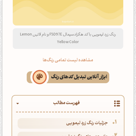
رنگ زرد لیمویی با کد هگزادسیمال F5D97E و نام لاتین Lemon
Yellow Color
مشاهده لیست تمامی رنگ‌ها
ابزار آنلاین تبدیل کدهای رنگ
فهرست مطالب
جزئیات رنگ زرد لیمویی