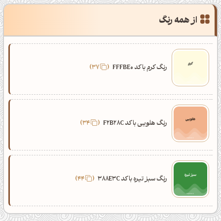
از همه رنگ
رنگ کرم با کد FFFBE0
37
رنگ هلویی با کد F2B28C
34
رنگ سبز تیره با کد 388E3C
44