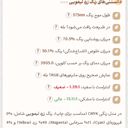
دانستنی‌های رنگ زرد لیمویی
طول موج رنگ:
575nm
در طبیعت یافت می‌شود؟
بله
میزان روشنایی رنگ:
70.5%
میزان خلوص (اشباع‌شدگی) رنگ:
50.1%
میزان دمای رنگ بر حسب کلوین:
3905.0
نمایش صحیح روی مانیتورهای RGB؟
بله
کنتراست با سفید:
1.39:1 - ضعیف
کنتراست با مشکی:
15.11:1 - عالی
در مدل رنگی CMYK (مناسب برای چاپ)، رنگ
زرد لیمویی
شامل: %0
فیروزه‌ای (Cyan)، %11 سرخابی (Magenta)، %49 زرد (Yellow) و %4