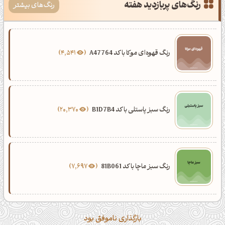
رنگ‌های پربازدید هفته
رنگ‌های بیشتر
رنگ قهوه‌ای موکا با کد A47764
4,541
رنگ سبز پاستلی با کد B1D7B4
20,370
رنگ سبز ماچا با کد 81B061
7,697
بارگذاری ناموفق بود