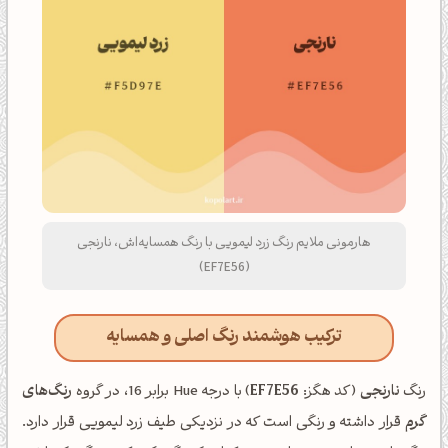
هارمونی ملایم رنگ زرد لیمویی با رنگ همسایه‌اش، نارنجی
(EF7E56)
ترکیب هوشمند رنگ اصلی و همسایه
رنگ
نارنجی
(کد هگز:
EF7E56
) با درجه Hue برابر 16، در گروه
رنگ‌های
گرم
قرار داشته و رنگی است که در نزدیکی طیف زرد لیمویی قرار دارد.