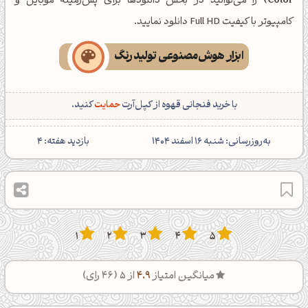
Color)
را می‌توانید در بخش دانلودها برای پس‌زمینه موبایل و
کامپیوتر با کیفیت Full HD دانلود نمایید.
ابزار هوش‌مصنوعی تولید رنگ
با خرید فنجانی قهوه از کپل‌آرت
حمایت
کنید.
‌به‌روزرسانی: شنبه 16 اسفند 1404
بازدید هفته:
4
1
2
3
4
5
میانگین امتیاز
4.9
از 5 (
46
رای)