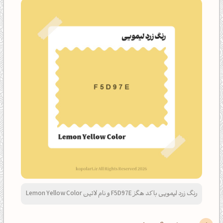
رنگ زرد لیمویی با کد هگز F5D97E و نام لاتین Lemon Yellow Color