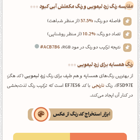
‌مقایسه رنگ زرد لیمویی و رنگ مکملش آبی کبود
فاصله دو رنگ:
57.5%
(از منظر شباهت)
تضاد دو رنگ:
10.2%
(از منظر روشنایی)
نتیجه ترکیب دو رنگ در مود RGB:
#ACB7B6
رنگ همسایه برای زرد لیمویی
از بهترین رنگ‌های همسایه و هم طیف برای رنگ
زرد لیمویی
(کد هگز:
F5D97E
)، رنگ
نارنجی
با کد
EF7E56
است که ترکیب رنگ لذت‌بخشی
در کنار آن ایجاد می‌کند.
ابزار استخراج کد رنگ از عکس