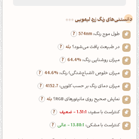
دانستنی‌های رنگ زرد لیمویی
طول موج رنگ:
574nm
در طبیعت یافت می‌شود؟
بله
میزان روشنایی رنگ:
64.4%
میزان خلوص (اشباع‌شدگی) رنگ:
44.6%
میزان دمای رنگ بر حسب کلوین:
4152.7
نمایش صحیح روی مانیتورهای RGB؟
بله
کنتراست با سفید:
1.51:1 - ضعیف
کنتراست با مشکی:
13.88:1 - عالی