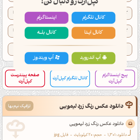
کپل‌آرت رو دنبال کن!
کد XYZ رنگ:
XYZ(59.5, 64.4, 30.8)
کانال تلگرام
اینستاگرام
کد HWB رنگ:
HWB(48°, 51%, 10%)
کانال ایــتا
کانال بلـــه
تعداد کدهای کپی شده این رنگ:
48
اَپ اندروید
اَپ ویندوز
پیج اینستاگرام
صفحه پینترست
کانال تلگرام کپل‌آرت
کپل‌آرت
کپل‌آرت
دانلود عکس رنگ زرد لیمویی
ترافیک نیم‌بها
دانلود عکس رنگ زرد لیمویی
دانلود:
1,301
-
حجم: 20 کیلوبایت
-
فایل jpg