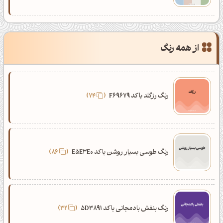
از همه رنگ
رنگ رزگلد با کد F69679
74
رنگ طوسی بسیار روشن با کد E5E3E0
86
رنگ بنفش بادمجانی با کد 5D3891
32