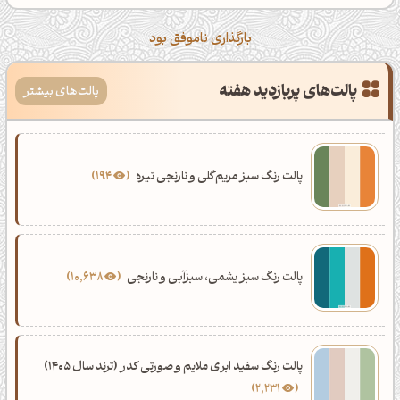
بارگذاری ناموفق بود
پالت‌های پربازدید هفته
پالت‌های بیشتر
پالت رنگ سبز مریم‌گلی و نارنجی تیره
194
پالت رنگ سبز یشمی، سبزآبی و نارنجی
10,638
پالت رنگ سفید ابری ملایم و صورتی کدر (ترند سال 1405)
2,231