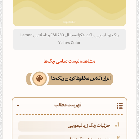
رنگ زرد لیمویی با کد هگزادسیمال E5D283 و نام لاتین Lemon
Yellow Color
مشاهده لیست تمامی رنگ‌ها
ابزار آنلاین مخلوط کردن رنگ‌ها
فهرست مطالب
جزئیات رنگ زرد لیمویی