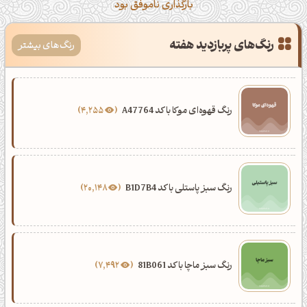
بارگذاری ناموفق بود
رنگ‌های پربازدید هفته
رنگ‌های بیشتر
رنگ قهوه‌ای موکا با کد A47764
4,255
رنگ سبز پاستلی با کد B1D7B4
20,148
رنگ سبز ماچا با کد 81B061
7,492