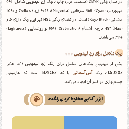
در مدل رنگی CMYK (مناسب برای چاپ)، رنگ
زرد لیمویی
شامل: %0
فیروزه‌ای (Cyan)، %8 سرخابی (Magenta)، %43 زرد (Yellow) و %10
مشکی (Key/Black) است. در فضای رنگی HSL نیز این رنگ دارای فام
(Hue) 48° درجه، اشباع (Saturation) 65% و روشنایی (Lightness)
71% می‌باشد.
رنگ مکمل برای زرد لیمویی
یکی از بهترین رنگ‌های مکمل برای رنگ
زرد لیمویی
(کد هگز:
E5D283
)، رنگ
آبی آسمانی
با کد
5D9CE3
است که هارمونی
چشم‌نوازی در کنار آن ایجاد می‌کند.
ابزار آنلاین مخلوط کردن رنگ‌ها