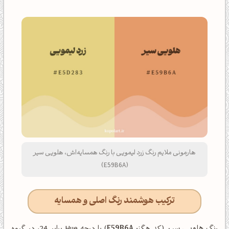
هارمونی ملایم رنگ زرد لیمویی با رنگ همسایه‌اش، هلویی سیر
(E59B6A)
ترکیب هوشمند رنگ اصلی و همسایه