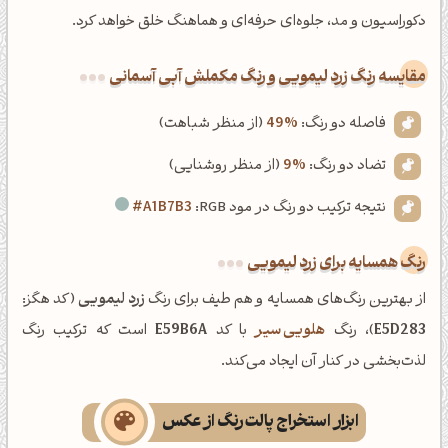
دکوراسیون و مد، جلوه‌ای حرفه‌ای و هماهنگ خلق خواهد کرد.
‌مقایسه رنگ زرد لیمویی و رنگ مکملش آبی آسمانی
فاصله دو رنگ:
49%
(از منظر شباهت)
تضاد دو رنگ:
9%
(از منظر روشنایی)
نتیجه ترکیب دو رنگ در مود RGB:
#A1B7B3
رنگ همسایه برای زرد لیمویی
از بهترین رنگ‌های همسایه و هم طیف برای رنگ
زرد لیمویی
(کد هگز:
E5D283
)، رنگ
هلویی سیر
با کد
E59B6A
است که ترکیب رنگ
لذت‌بخشی در کنار آن ایجاد می‌کند.
ابزار استخراج پالت رنگ از عکس