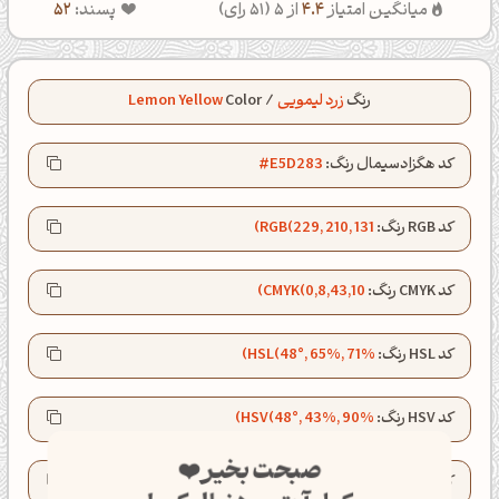
میانگین امتیاز
4.4
از 5 (
51
رای)
پسند:
52
رنگ
زرد لیمویی
/
Color
Lemon Yellow
کد هگزادسیمال رنگ:
#E5D283
کد RGB رنگ:
RGB(229, 210, 131)
کد CMYK رنگ:
CMYK(0,8,43,10)
کد HSL رنگ:
HSL(48°, 65%, 71%)
کد HSV رنگ:
HSV(48°, 43%, 90%)
صبحت بخیر❤️
کد LAB رنگ:
LAB(84.2, -4.1, 41.5)