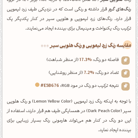
رنگ
هلویی سیر
(کد هگز:
E59B6A
) با درجه Hue برابر 24، در گروه
رنگ‌های گرم
قرار داشته و رنگی است که در نزدیکی طیف زرد لیمویی
قرار دارد. رنگ‌های زرد لیمویی و هلویی سیر در کنار یکدیگر یک
ترکیب رنگ یکنواخت و مینیمال برای بیننده ایجاد می‌نمایند.
‌مقایسه رنگ زرد لیمویی و رنگ هلویی سیر
فاصله دو رنگ:
17.3%
(از منظر شباهت)
تضاد دو رنگ:
7.2%
(از منظر روشنایی)
نتیجه ترکیب دو رنگ در مود RGB:
#E5B676
با توجه به اینکه رنگ زرد لیمویی (Lemon Yellow Color) و رنگ هلویی
سیر (Dark Peach Color) در همسایگی طیف هم قرار دارند، استفاده از
این دو رنگ در کنار هم می‌تواند هارمونی رنگ بسیار زیبایی برای
بیننده ایجاد نماید.