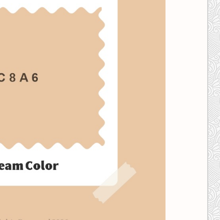
کانال ایــتا
کانال بلـــه
اَپ اندروید
اَپ ویندوز