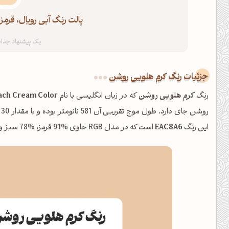
پالت رنگ آبی رویال، قرم
جزئیات رنگ کرم هلویی روشن
رنگ
کرم هلویی روشن
که در زبان انگلیسی با نام
ach Cream Color
روشن جای دارد. طول موج تقریبی آن 581 نانومتر بوده و با مقدار 30 درجه Hue، در خانواده
این رنگ
EAC8A6
است که در مدل RGB حاوی %91 قرمز، %78 سبز و %65 آبی می‌باشد.
شبت بخیر❤️
کپل‌آرت رو دنبال کن!
کانال تلگرام
اینستاگرام