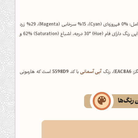
شامل: %0 فیروزه‌ای (Cyan)، %15 سرخابی (Magenta)، %29 زرد
(Yellow) و %8 مشکی (Key/Black) است. در فضای رنگی HSL نیز این رنگ دارای فام (Hue) 30° درجه، اشباع (Saturation) 62% و
ز:
EAC8A6
)، رنگ
آبی آسمانی
با کد
5598D9
است که هارمونی
ن رنگ‌ها