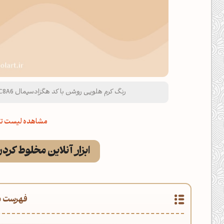
رنگ کرم هلویی روشن با کد هگزادسیمال EAC8A6 و نام لاتین Light Peach Cream Color
مشاهده لیست تم
ابزار آنلاین مخلوط کرد
فهرست م