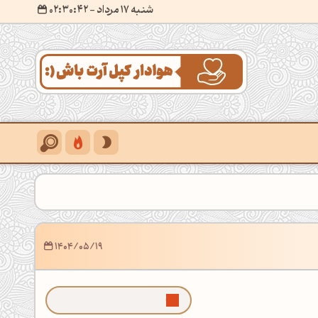
شنبه 17 مرداد
- ۰۲:۳۰:۴۳
1404/05/19
ما رو توی گوگل بیشتر ببین!