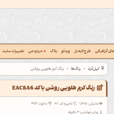
+
رهای گرافیکی
طرح‌لایه‌باز
ویدئو
بلاگ
درباره من
تغییرات سایت
ت پالت از تصویر
درباره‌من
کپل‌آرت
رنگ‌ها
رنگ کرم هلویی روشن
ب رنگ‌ها باهم
سفارش پروژه
 نام رنگ با کد Hex
تماس با ‌من
رنگ کرم هلویی روشن با کد EAC8A6
خراج کد رنگ از عکس
سوالات متداول‌‌
نمایش: 1,465
ذخیره کد:
67
دانلود: 493
ت پالت رنگ با هوش‌مصنوعی
زمان خواندن: 3 دقیقه