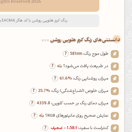
رنگ کرم هلویی روشن با کد هگز EAC8A6 و نام لاتین Light Peach Cream Color
دانستنی‌های رنگ کرم هلویی روشن
طول موج رنگ:
581nm
در طبیعت یافت می‌شود؟
بله
میزان روشنایی رنگ:
61.6%
میزان خلوص (اشباع‌شدگی) رنگ:
25.7%
میزان دمای رنگ بر حسب کلوین:
4339.8
نمایش صحیح روی مانیتورهای RGB؟
بله
کنتراست با سفید:
1.58:1 - ضعیف