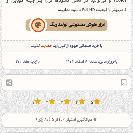
Color)
را می‌توانید در بخش دانلودها برای پس‌زمینه موبایل و
کامپیوتر با کیفیت Full HD دانلود نمایید.
ابزار هوش‌مصنوعی تولید رنگ
با خرید فنجانی قهوه از کپل‌آرت
حمایت
کنید.
‌به‌روزرسانی: شنبه 16 اسفند 1404
بازدید هفته:
20
1
2
3
4
5
میانگین امتیاز
4.6
از 5 (
80
رای)