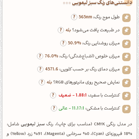
دانستنی‌های رنگ سبز لیمویی
طول موج رنگ:
565nm
در طبیعت یافت می‌شود؟
بله
میزان روشنایی رنگ:
50.9%
میزان خلوص (اشباع‌شدگی) رنگ:
76.0%
میزان دمای رنگ بر حسب کلوین:
4571.6
نمایش صحیح روی مانیتورهای RGB؟
بله
کنتراست با سفید:
1.88:1 - ضعیف
کنتراست با مشکی:
11.17:1 - عالی
در مدل رنگی CMYK (مناسب برای چاپ)، رنگ
سبز لیمویی
شامل:
%18 فیروزه‌ای (Cyan)، %0 سرخابی (Magenta)، %91 زرد (Yellow) و