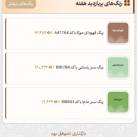
رنگ‌های پربازدید هفته
رنگ‌های بیشتر
رنگ قهوه‌ای موکا با کد A47764
4,459
رنگ سبز پاستلی با کد B1D7B4
20,324
رنگ سبز ماچا با کد 81B061
7,634
بارگذاری ناموفق بود