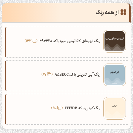
از همه رنگ
رنگ قهوه‌ای کاکائویی تیره با کد 493628
163
رنگ آبی کبریتی با کد A5BECC
70
رنگ کرمی با کد FFF1DB
50