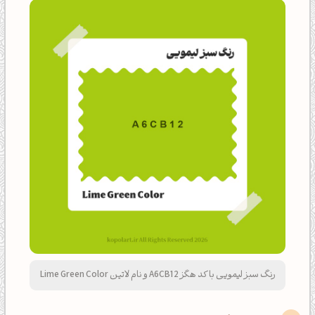
رنگ سبز لیمویی با کد هگز A6CB12 و نام لاتین Lime Green Color