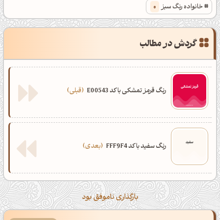
خانواده رنگ سبز
0
گردش در مطالب
رنگ قرمز تمشکی با کد E00543
قبلی
رنگ سفید با کد FFF9F4
بعدی
بارگذاری ناموفق بود