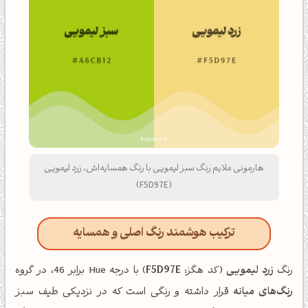
هارمونی ملایم رنگ سبز لیمویی با رنگ همسایه‌اش، زرد لیمویی
(F5D97E)
ترکیب هوشمند رنگ اصلی و همسایه
رنگ
زرد لیمویی
(کد هگز:
F5D97E
) با درجه Hue برابر 46، در گروه
رنگ‌های میانه
قرار داشته و رنگی است که در نزدیکی طیف سبز