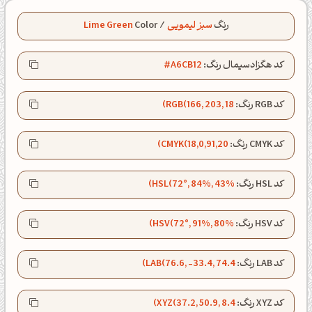
رنگ
سبز لیمویی
/
Color
Lime Green
کد هگزادسیمال رنگ:
#A6CB12
کد RGB رنگ:
RGB(166, 203, 18)
کد CMYK رنگ:
CMYK(18,0,91,20)
کد HSL رنگ:
HSL(72°, 84%, 43%)
کد HSV رنگ:
HSV(72°, 91%, 80%)
کد LAB رنگ:
LAB(76.6, -33.4, 74.4)
صبحت بخیر❤️
کپل‌آرت رو دنبال کن!
کد XYZ رنگ:
XYZ(37.2, 50.9, 8.4)