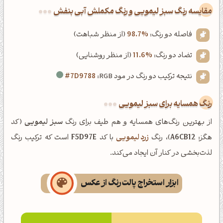
‌مقایسه رنگ سبز لیمویی و رنگ مکملش آبی بنفش
فاصله دو رنگ:
98.7%
(از منظر شباهت)
تضاد دو رنگ:
11.6%
(از منظر روشنایی)
نتیجه ترکیب دو رنگ در مود RGB:
#7D9788
رنگ همسایه برای سبز لیمویی
از بهترین رنگ‌های همسایه و هم طیف برای رنگ
سبز لیمویی
(کد
هگز:
A6CB12
)، رنگ
زرد لیمویی
با کد
F5D97E
است که ترکیب رنگ
لذت‌بخشی در کنار آن ایجاد می‌کند.
ابزار استخراج پالت رنگ از عکس