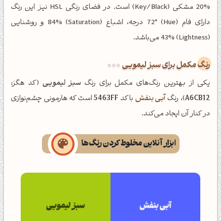
%20 مشکی (Key/Black) است. در فضای رنگی HSL نیز این رنگ
دارای فام (Hue) 72° درجه، اشباع (Saturation) 84% و روشنایی
(Lightness) 43% می‌باشد.
رنگ مکمل برای سبز لیمویی
یکی از بهترین رنگ‌های مکمل برای رنگ
سبز لیمویی
(کد هگز:
A6CB12
)، رنگ
آبی بنفش
با کد
5463FF
است که هارمونی چشم‌نوازی
در کنار آن ایجاد می‌کند.
ابزار آنلاین مخلوط کردن رنگ‌ها