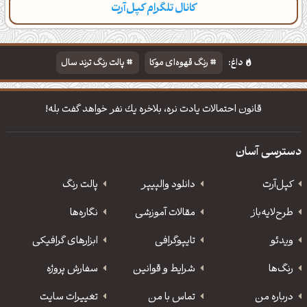
کانال تلگرام کپل‌آرت
دسته‌بندی
مطالب تازه
تایپوگرافی
پالت‌ها
داغ:
رنگ قهوه‌ای موکا
پالت رنگ ترند سال
دانلود والپیپر مذهبی
تایپوگرافی شعر مولانا
قانون احتمالات یادت نره، بلاخره یك نفر خواهد گفت بله!
دسترسی آسان
کپل‌آرت
دانلود‌ والپیپر
پالت رنگ
طرح‌لایه‌باز
مقالات آموزشی
نگاره‌ها
ویدئو
‌تایپوگرافی
ابزارهای گرافیکی
رنگ‌ها
شرایط و قوانین
سفارش پروژه
درباره من
تماس با من
تغییرات سایت