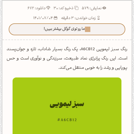
نمایش: 579
ذخیره کد:
30
دانلود: 672
زمان خواندن: 3 دقیقه
1401/07/04
ما رو توی گوگل بیشتر ببین!
رنگ سبز لیمویی A6CB12، یک رنگ بسیار شاداب، تازه و جوان‌پسند
است. این رنگ پرانرژی نماد طبیعت، سرزندگی و نوآوری است و حس
پویایی و رشد را به خوبی منتقل می‌کند.