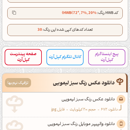
کانال تلگرام
اینستاگرام
کد HWB رنگ:
HWB(72°, 7%, 20%)
کانال ایــتا
کانال بلـــه
تعداد کدهای کپی شده این رنگ:
30
اَپ اندروید
اَپ ویندوز
پیج اینستاگرام
صفحه پینترست
کانال تلگرام کپل‌آرت
کپل‌آرت
کپل‌آرت
دانلود عکس رنگ سبز لیمویی
ترافیک نیم‌بها
دانلود عکس رنگ سبز لیمویی
دانلود:
672
-
حجم: 20 کیلوبایت
-
فایل jpg
دانلود والپیپر موبایل رنگ سبز لیمویی