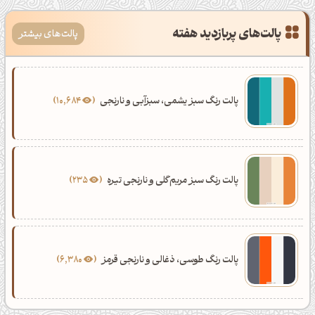
پالت‌های پربازدید هفته
پالت‌های بیشتر
پالت رنگ سبز یشمی، سبزآبی و نارنجی
10,684
پالت رنگ سبز مریم‌گلی و نارنجی تیره
235
پالت رنگ طوسی، ذغالی و نارنجی قرمز
6,380