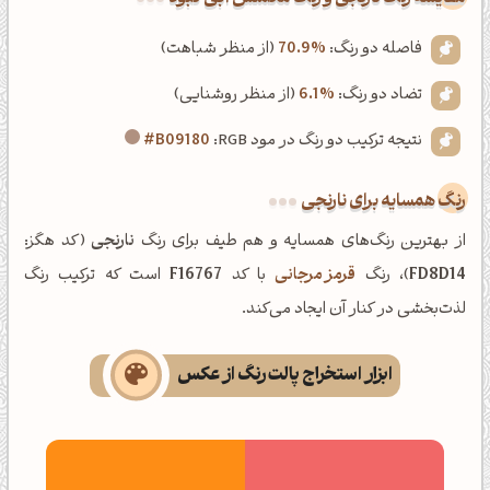
فاصله دو رنگ:
70.9%
(از منظر شباهت)
تضاد دو رنگ:
6.1%
(از منظر روشنایی)
نتیجه ترکیب دو رنگ در مود RGB:
#B09180
رنگ همسایه برای نارنجی
از بهترین رنگ‌های همسایه و هم طیف برای رنگ
نارنجی
(کد هگز:
FD8D14
)، رنگ
قرمز مرجانی
با کد
F16767
است که ترکیب رنگ
لذت‌بخشی در کنار آن ایجاد می‌کند.
ابزار استخراج پالت رنگ از عکس