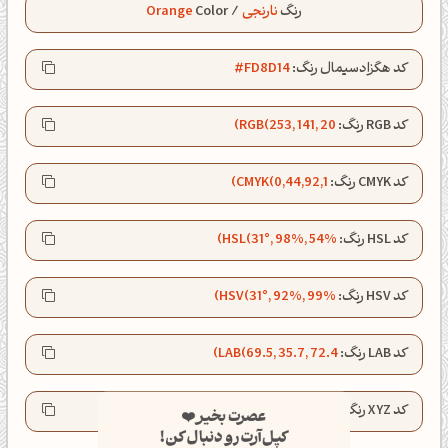
رنگ
نارنجی
/
Color
Orange
کد هگزادسیمال رنگ:
#FD8D14
کد RGB رنگ:
RGB(253, 141, 20)
کد CMYK رنگ:
CMYK(0,44,92,1)
کد HSL رنگ:
HSL(31°, 98%, 54%)
کد HSV رنگ:
HSV(31°, 92%, 99%)
کد LAB رنگ:
LAB(69.5, 35.7, 72.4)
عصرت بخیر❤️
کپل‌آرت رو دنبال کن!
کد XYZ رنگ:
XYZ(50.2, 40.0, 5.7)