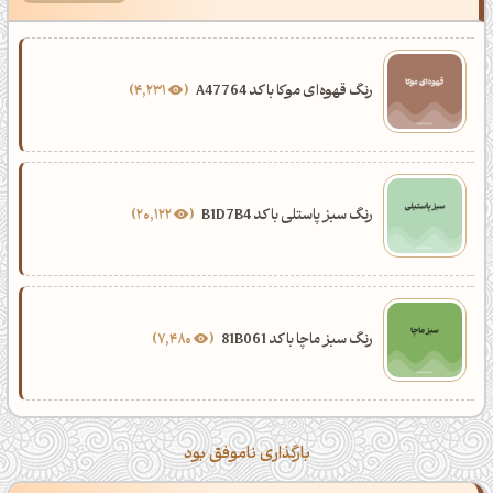
رنگ قهوه‌ای موکا با کد A47764
4,231
رنگ سبز پاستلی با کد B1D7B4
20,122
رنگ سبز ماچا با کد 81B061
7,480
بارگذاری ناموفق بود