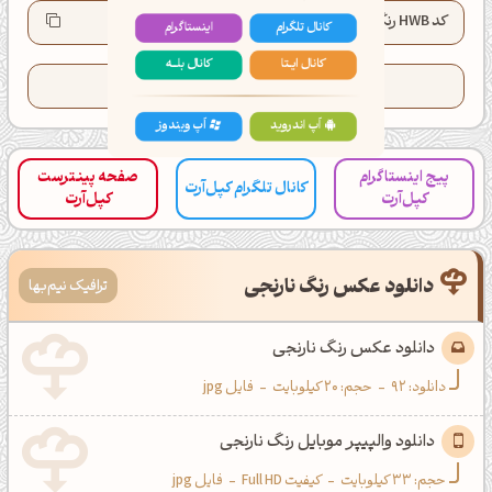
کانال تلگرام
اینستاگرام
کد HWB رنگ:
HWB(31°, 8%, 1%)
کانال ایــتا
کانال بلـــه
تعداد کدهای کپی شده این رنگ:
24
اَپ اندروید
اَپ ویندوز
پیج اینستاگرام
صفحه پینترست
کانال تلگرام کپل‌آرت
کپل‌آرت
کپل‌آرت
دانلود عکس رنگ نارنجی
ترافیک نیم‌بها
دانلود عکس رنگ نارنجی
دانلود:
92
-
حجم: 20 کیلوبایت
-
فایل jpg
دانلود والپیپر موبایل رنگ نارنجی
حجم: 33 کیلوبایت
-
کیفیت Full HD
-
فایل jpg