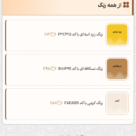
از همه رنگ
رنگ زرد انبه‌ای با کد F3C625
82
رنگ نسکافه‌ای با کد B8864E
195
رنگ کرمی با کد F5EADD
58