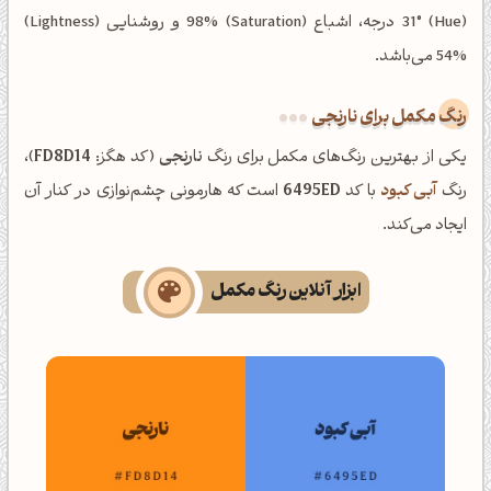
(Hue) 31° درجه، اشباع (Saturation) 98% و روشنایی (Lightness)
54% می‌باشد.
رنگ مکمل برای نارنجی
یکی از بهترین رنگ‌های مکمل برای رنگ
نارنجی
(کد هگز:
FD8D14
)،
رنگ
آبی کبود
با کد
6495ED
است که هارمونی چشم‌نوازی در کنار آن
ایجاد می‌کند.
ابزار آنلاین رنگ مکمل