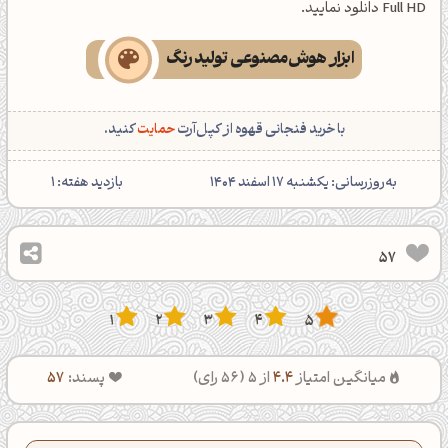
Full HD دانلود نمایید.
ابزار هوش‌مصنوعی تولید رنگ
با خرید فنجانی قهوه از کپل‌آرت
حمایت
کنید.
‌به‌روزرسانی: یکشنبه 17 اسفند 1404
بازدید هفته:
1
57
1
2
3
4
5
میانگین امتیاز
4.4
از 5 (
56
رای)
پسند:
57