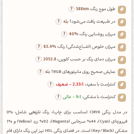
طول موج رنگ:
588nm
در طبیعت یافت می‌شود؟
بله
میزان روشنایی رنگ:
40%
میزان خلوص (اشباع‌شدگی) رنگ:
83.4%
میزان دمای رنگ بر حسب کلوین:
2052.8
نمایش صحیح روی مانیتورهای RGB؟
بله
کنتراست با سفید:
2.33:1 - ضعیف
کنتراست با مشکی:
9:1 - عالی
در مدل رنگی CMYK (مناسب برای چاپ)، رنگ
نارنجی
شامل: %0
فیروزه‌ای (Cyan)، %44 سرخابی (Magenta)، %92 زرد (Yellow) و %1
مشکی (Key/Black) است. در فضای رنگی HSL نیز این رنگ دارای فام