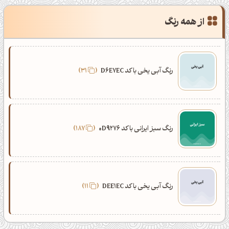
از همه رنگ
رنگ آبی یخی با کد D6E7EC
31
رنگ سبز ایرانی با کد 0D9276
187
رنگ آبی یخی با کد DEE1EC
11