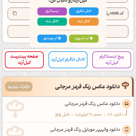
کانال تلگرام
اینستاگرام
کد HWB رنگ:
HWB(7°, 27%, 13%)
کانال ایــتا
کانال بلـــه
تعداد کدهای کپی شده این رنگ:
25
اَپ اندروید
اَپ ویندوز
پیج اینستاگرام
صفحه پینترست
کانال تلگرام کپل‌آرت
کپل‌آرت
کپل‌آرت
دانلود عکس رنگ قرمز مرجانی
ترافیک نیم‌بها
دانلود عکس رنگ قرمز مرجانی
دانلود:
88
-
حجم: 20 کیلوبایت
-
فایل jpg
دانلود والپیپر موبایل رنگ قرمز مرجانی