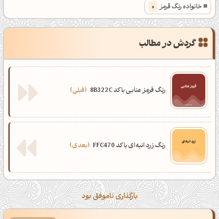
خانواده رنگ قرمز
0
گردش در مطالب
رنگ قرمز عنابی با کد 8B322C
قبلی
رنگ زرد انبه‌ای با کد FFC470
بعدی
بارگذاری ناموفق بود