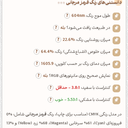
دانستنی‌های رنگ قرمز مرجانی
طول موج رنگ:
604nm
در طبیعت یافت می‌شود؟
بله
میزان روشنایی رنگ:
22.6%
میزان خلوص (اشباع‌شدگی) رنگ:
64.4%
میزان دمای رنگ بر حسب کلوین:
1605.9
نمایش صحیح روی مانیتورهای RGB؟
بله
کنتراست با سفید:
3.8:1 - حداقل
کنتراست با مشکی:
5.53:1 - خوب
در مدل رنگی CMYK (مناسب برای چاپ)، رنگ
قرمز مرجانی
شامل: %0
فیروزه‌ای (Cyan)، %61 سرخابی (Magenta)، %68 زرد (Yellow) و %13