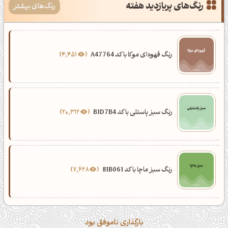
رنگ‌های پربازدید هفته
رنگ‌های بیشتر
رنگ قهوه‌ای موکا با کد A47764
4,451
رنگ سبز پاستلی با کد B1D7B4
20,312
رنگ سبز ماچا با کد 81B061
7,628
بارگذاری ناموفق بود