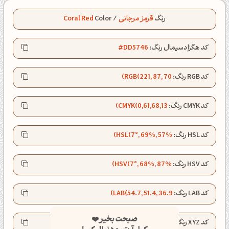
رنگ
قرمز مرجانی
/
Color
Coral Red
کد هگزادسیمال رنگ:
#DD5746
کد RGB رنگ:
RGB(221, 87, 70)
کد CMYK رنگ:
CMYK(0,61,68,13)
کد HSL رنگ:
HSL(7°, 69%, 57%)
کد HSV رنگ:
HSV(7°, 68%, 87%)
کد LAB رنگ:
LAB(54.7, 51.4, 36.9)
صبحت بخیر❤️
کپل‌آرت رو دنبال کن!
کد XYZ رنگ:
XYZ(34.3, 22.6, 8.4)