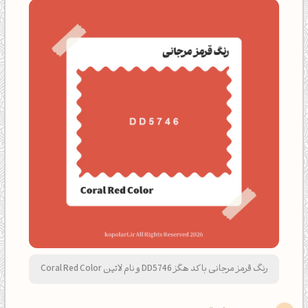
رنگ قرمز مرجانی با کد هگز DD5746 و نام لاتین Coral Red Color