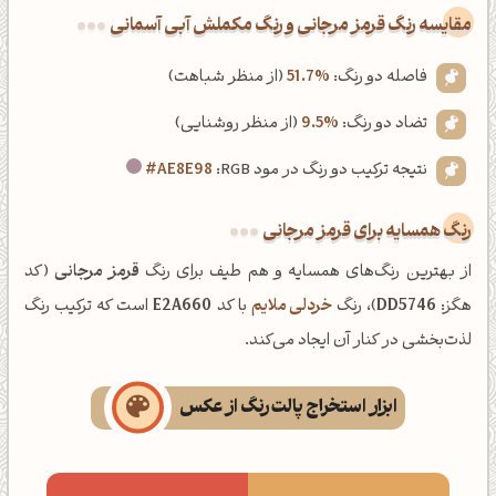
‌مقایسه رنگ قرمز مرجانی و رنگ مکملش آبی آسمانی
فاصله دو رنگ:
51.7%
(از منظر شباهت)
تضاد دو رنگ:
9.5%
(از منظر روشنایی)
نتیجه ترکیب دو رنگ در مود RGB:
#AE8E98
رنگ همسایه برای قرمز مرجانی
از بهترین رنگ‌های همسایه و هم طیف برای رنگ
قرمز مرجانی
(کد
هگز:
DD5746
)، رنگ
خردلی ملایم
با کد
E2A660
است که ترکیب رنگ
لذت‌بخشی در کنار آن ایجاد می‌کند.
ابزار استخراج پالت رنگ از عکس