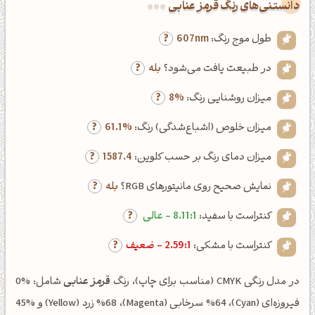
دانستنی‌های رنگ قرمز عنابی
طول موج رنگ:
607nm
در طبیعت یافت می‌شود؟
بله
میزان روشنایی رنگ:
8%
میزان خلوص (اشباع‌شدگی) رنگ:
61.1%
میزان دمای رنگ بر حسب کلوین:
1587.4
نمایش صحیح روی مانیتورهای RGB؟
بله
کنتراست با سفید:
8.11:1 - عالی
کنتراست با مشکی:
2.59:1 - ضعیف
در مدل رنگی CMYK (مناسب برای چاپ)، رنگ
قرمز عنابی
شامل: %0
فیروزه‌ای (Cyan)، %64 سرخابی (Magenta)، %68 زرد (Yellow) و %45