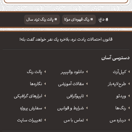
دسته‌بندی
مطالب تازه
تایپوگرافی
پالت‌ها
داغ:
رنگ قهوه‌ای موکا
پالت رنگ ترند سال
دانلود والپیپر مذهبی
تایپوگرافی شعر مولانا
قانون احتمالات یادت نره، بلاخره یك نفر خواهد گفت بله!
دسترسی آسان
کپل‌آرت
دانلود‌ والپیپر
پالت رنگ
طرح‌لایه‌باز
مقالات آموزشی
نگاره‌ها
ویدئو
‌تایپوگرافی
ابزارهای گرافیکی
رنگ‌ها
شرایط و قوانین
سفارش پروژه
درباره من
تماس با من
تغییرات سایت