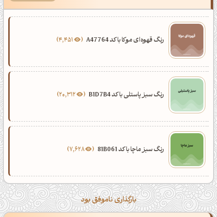
رنگ قهوه‌ای موکا با کد A47764
4,451
رنگ سبز پاستلی با کد B1D7B4
20,312
رنگ سبز ماچا با کد 81B061
7,628
بارگذاری ناموفق بود