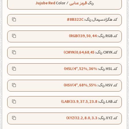
رنگ
قرمز عنابی
/
Color
Jujube Red
کد هگزادسیمال رنگ:
#8B322C
کد RGB رنگ:
RGB(139, 50, 44)
کد CMYK رنگ:
CMYK(0,64,68,45)
کد HSL رنگ:
HSL(4°, 52%, 36%)
کد HSV رنگ:
HSV(4°, 68%, 55%)
کد LAB رنگ:
LAB(33.9, 37.5, 23.8)
صبحت بخیر❤️
کپل‌آرت رو دنبال کن!
کد XYZ رنگ:
XYZ(12.2, 8.0, 3.3)