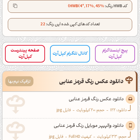
کانال تلگرام
اینستاگرام
کد HWB رنگ:
HWB(4°, 17%, 45%)
کانال ایــتا
کانال بلـــه
تعداد کدهای کپی شده این رنگ:
22
اَپ اندروید
اَپ ویندوز
پیج اینستاگرام
صفحه پینترست
کانال تلگرام کپل‌آرت
کپل‌آرت
کپل‌آرت
دانلود عکس رنگ قرمز عنابی
ترافیک نیم‌بها
دانلود عکس رنگ قرمز عنابی
دانلود:
122
-
حجم: 20 کیلوبایت
-
فایل jpg
دانلود والپیپر موبایل رنگ قرمز عنابی
حجم: 33 کیلوبایت
-
کیفیت Full HD
-
فایل jpg