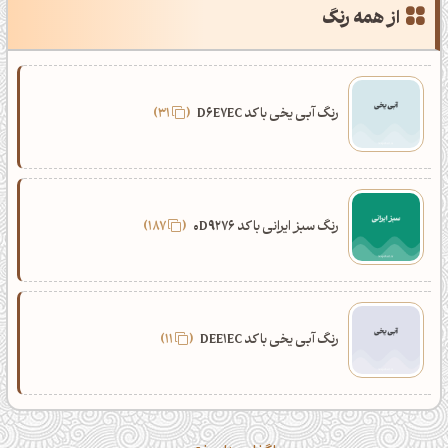
از همه رنگ
رنگ آبی یخی با کد D6E7EC
31
رنگ سبز ایرانی با کد 0D9276
187
رنگ آبی یخی با کد DEE1EC
11