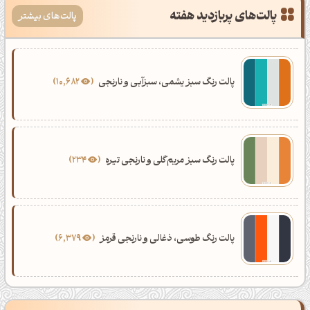
پالت‌های پربازدید هفته
پالت‌های بیشتر
پالت رنگ سبز یشمی، سبزآبی و نارنجی
10,682
پالت رنگ سبز مریم‌گلی و نارنجی تیره
234
پالت رنگ طوسی، ذغالی و نارنجی قرمز
6,379