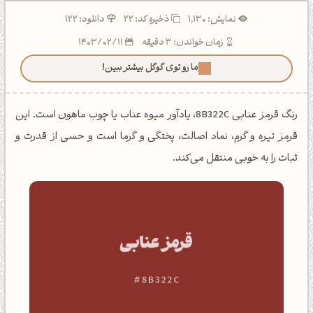
نمایش: 1,130
ذخیره کد:
22
دانلود: 122
زمان خواندن: 3 دقیقه
1403/02/11
ما رو توی گوگل بیشتر ببین!
رنگ قرمز عنابی 8B322C، یادآور میوه عناب یا چوب ماهون است. این
قرمز تیره و گرم، نماد اصالت، پختگی و گرما است و حسی از قدرت و
ثبات را به خوبی منتقل می‌کند.