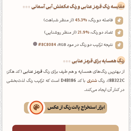
‌مقایسه رنگ قرمز عنابی و رنگ مکملش آبی آسمانی
فاصله دو رنگ:
45.3%
(از منظر شباهت)
تضاد دو رنگ:
21.9%
(از منظر روشنایی)
نتیجه ترکیب دو رنگ در مود RGB:
#8C8084
رنگ همسایه برای قرمز عنابی
از بهترین رنگ‌های همسایه و هم طیف برای رنگ
قرمز عنابی
(کد هگز:
8B322C
)، رنگ
شتری
با کد
D4B186
است که ترکیب رنگ لذت‌بخشی
در کنار آن ایجاد می‌کند.
ابزار استخراج پالت رنگ از عکس