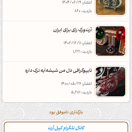
انتشار: 1404/06/01
انتشار: 1404/12/23
انتشار: 1405/03/04
انتشار: 1404/06/19
بازدید: 7,628
دانلود: 371
دسته‌بندی: تکنولوژی
بازدید: 860
آرت‌ورک رای برای ایران
انتشار: 1402/12/11
بازدید: 1,221
تایپوگرافی دل من شیشه‌ایه ترک داره
انتشار: 1400/05/26
بازدید: 5,681
بارگذاری ناموفق بود
کانال تلگرام کپل‌آرت