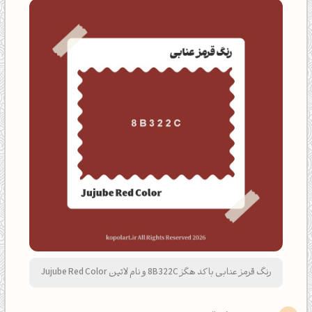
رنگ قرمز عنابی با کد هگز 8B322C و نام لاتین Jujube Red Color