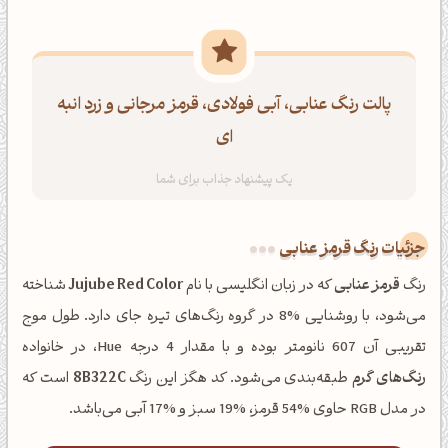
پالت رنگ عنابی، آبی فولادی، قرمز مرجانی و زرد انبه
ای
جزئیات رنگ قرمز عنابی
رنگ
قرمز عنابی
که در زبان انگلیسی با نام
Jujube Red Color
شناخته
می‌شود، با روشنایی %8 در گروه رنگ‌های تیره جای دارد. طول موج
تقریبی آن 607 نانومتر بوده و با مقدار 4 درجه Hue، در خانواده
رنگ‌های گرم
طبقه‌بندی می‌شود. کد هگز این رنگ
8B322C
است که
در مدل RGB حاوی %54 قرمز، %19 سبز و %17 آبی می‌باشد.