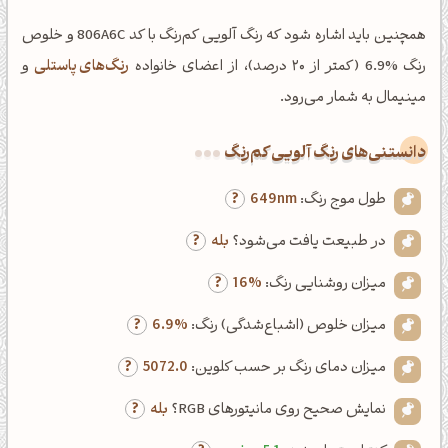
همچنین باید اشاره شود که رنگ آلویی کم‌رنگ با کد 806A6C و خلوص
رنگ %6.9 (کمتر از ۲۰ درصد)، از اعضای خانواده
رنگ‌های پاستلی
و
مینیمال به شمار می‌رود.
دانستنی‌های رنگ آلویی کم‌رنگ
طول موج رنگ:
649nm
در طبیعت یافت می‌شود؟
بله
میزان روشنایی رنگ:
16%
میزان خلوص (اشباع‌شدگی) رنگ:
6.9%
میزان دمای رنگ بر حسب کلوین:
5072.0
نمایش صحیح روی مانیتورهای RGB؟
بله