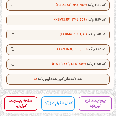
کد HSL رنگ:
HSL(355°, 9%, 46%)
شبت بخیر❤️
کپل‌آرت رو دنبال کن!
کد HSV رنگ:
HSV(355°, 17%, 50%)
کانال تلگرام
اینستاگرام
کد LAB رنگ:
LAB(46.9, 9.1, 2.2)
کانال ایــتا
کانال بلـــه
کد XYZ رنگ:
XYZ(16.8, 16.0, 16.4)
کد HWB رنگ:
HWB(355°, 42%, 50%)
اَپ اندروید
اَپ ویندوز
تعداد کدهای کپی شده این رنگ:
95
پیج اینستاگرام
صفحه پینترست
کانال تلگرام کپل‌آرت
کپل‌آرت
کپل‌آرت