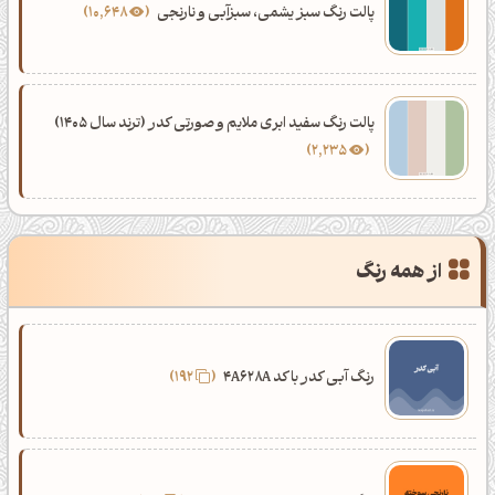
پالت رنگ سبز یشمی، سبزآبی و نارنجی
10,648
پالت رنگ سفید ابری ملایم و صورتی کدر (ترند سال 1405)
2,235
از همه رنگ
رنگ آبی کدر با کد 4A628A
192