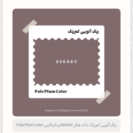
رنگ آلویی کم‌رنگ با کد هگز 806A6C و نام لاتین Pale Plum Color