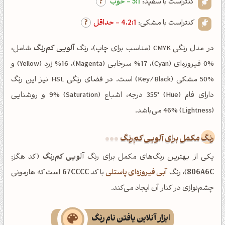
کنتراست با سفید:
5:1 - خوب
کنتراست با مشکی:
4.2:1 - حداقل
در مدل رنگی CMYK (مناسب برای چاپ)، رنگ
آلویی کم‌رنگ
شامل:
%0 فیروزه‌ای (Cyan)، %17 سرخابی (Magenta)، %16 زرد (Yellow) و
%50 مشکی (Key/Black) است. در فضای رنگی HSL نیز این رنگ
دارای فام (Hue) 355° درجه، اشباع (Saturation) 9% و روشنایی
(Lightness) 46% می‌باشد.
رنگ مکمل برای آلویی کم‌رنگ
یکی از بهترین رنگ‌های مکمل برای رنگ
آلویی کم‌رنگ
(کد هگز:
806A6C
)، رنگ
آبی فیروزه‌ای پاستلی
با کد
67CCCC
است که هارمونی
چشم‌نوازی در کنار آن ایجاد می‌کند.
ابزار آنلاین یافتن نام رنگ