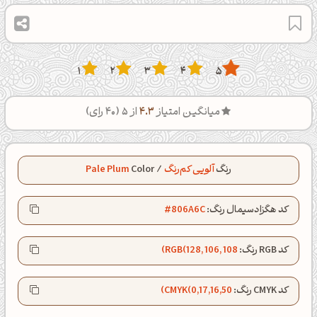
1
2
3
4
5
میانگین امتیاز
4.3
از 5 (
40
رای)
رنگ
آلویی کم‌رنگ
/
Color
Pale Plum
کد هگزادسیمال رنگ:
#806A6C
کد RGB رنگ:
RGB(128, 106, 108)
کد CMYK رنگ:
CMYK(0,17,16,50)