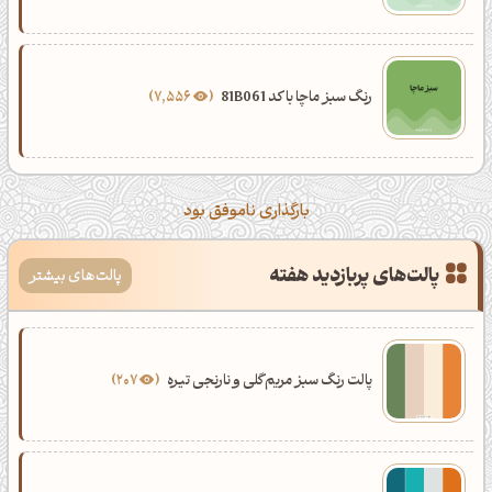
رنگ سبز ماچا با کد 81B061
7,556
بارگذاری ناموفق بود
پالت‌های پربازدید هفته
پالت‌های بیشتر
پالت رنگ سبز مریم‌گلی و نارنجی تیره
207