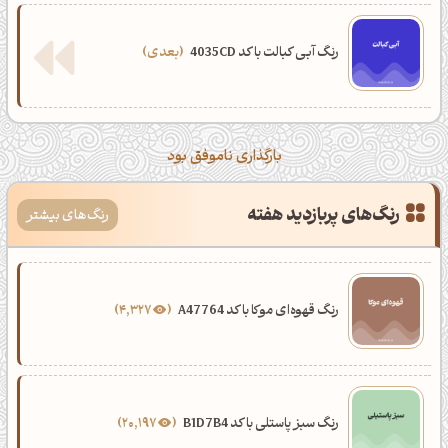
رنگ آبی کبالت با کد 4035CD
بعدی
بارگذاری ناموفق بود
رنگ‌های پربازدید هفته
رنگ‌های بیشتر
رنگ قهوه‌ای موکا با کد A47764
4,327
رنگ سبز پاستلی با کد B1D7B4
20,197