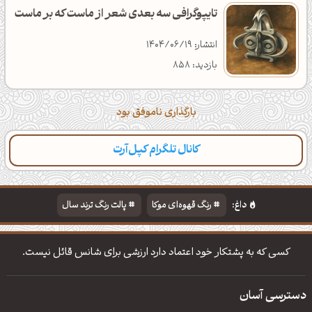
تایپوگرافی سه بعدی شعر از ماست که بر ماست
انتشار: 1404/06/19
بازدید: 858
بارگذاری ناموفق بود
کانال تلگرام کپل‌آرت
دسته‌بندی
مطالب تازه
تایپوگرافی
پالت‌ها
داغ:
رنگ قهوه‌ای موکا
پالت رنگ ترند سال
دانلود والپیپر مذهبی
تایپوگرافی شعر مولانا
کسی که به پشتکار خود اعتماد دارد ارزشی برای شانس قائل نیست.
دسترسی آسان