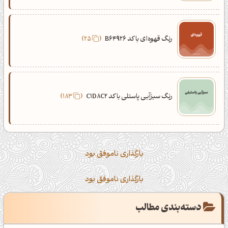
رنگ قهوه‌ای با کد B64926
25
رنگ سبزآبی پاستلی با کد C1D8C2
183
بارگذاری ناموفق بود
بارگذاری ناموفق بود
دسته‌بندی مطالب