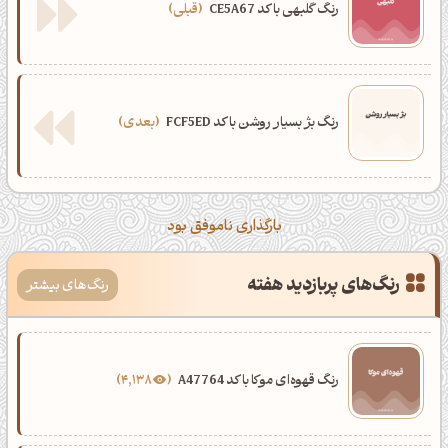
رنگ گلبهی با کد CE5A67
قبلی
رنگ بژ بسیار روشن با کد FCF5ED
بعدی
بارگذاری ناموفق بود
رنگ‌های پربازدید هفته
رنگ‌های بیشتر
رنگ قهوه‌ای موکا با کد A47764
4,138