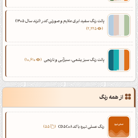
پالت رنگ سفید ابری ملایم و صورتی کدر (ترند سال 1405)
2,225
پالت رنگ سبز یشمی، سبزآبی و نارنجی
10,610
از همه رنگ
رنگ عسلی تیره با کد CD5C08
55