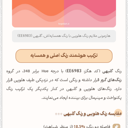
هارمونی ملایم رنگ هلویی با رنگ همسایه‌اش، گلبهی (EE6983)
ترکیب هوشمند رنگ اصلی و همسایه
رنگ
گلبهی
(کد هگز:
EE6983
) با درجه Hue برابر 348، در گروه
رنگ‌های گرم
قرار داشته و رنگی است که در نزدیکی طیف هلویی قرار
دارد. رنگ‌های هلویی و گلبهی در کنار یکدیگر یک ترکیب رنگ
یکنواخت و مینیمال برای بیننده ایجاد می‌نمایند.
‌مقایسه رنگ هلویی و رنگ گلبهی
فاصله دو رنگ:
18.5%
(از منظر شباهت)