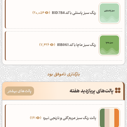
رنگ سبز پاستلی با کد B1D7B4
20,054
رنگ سبز ماچا با کد 81B061
7,426
بارگذاری ناموفق بود
پالت‌های پربازدید هفته
پالت‌های بیشتر
پالت رنگ سبز مریم‌گلی و نارنجی تیره
161