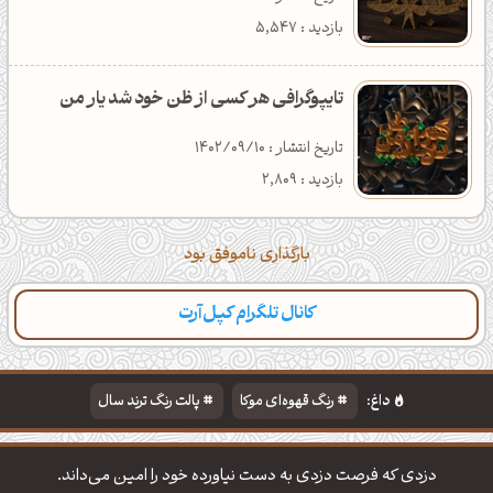
بازدید : 5,547
تایپوگرافی هر کسی از ظن خود شد یار من
تاریخ انتشار : 1402/09/10
بازدید : 2,809
بارگذاری ناموفق بود
کانال تلگرام کپل‌آرت
دسته‌بندی
مطالب تازه
تایپوگرافی
پالت‌ها
داغ:
رنگ قهوه‌ای موکا
پالت رنگ ترند سال
دانلود والپیپر مذهبی
تایپوگرافی شعر مولانا
دزدی که فرصت دزدی به دست نیاورده خود را امین می‌داند.