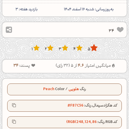
‌به‌روزرسانی: شنبه 16 اسفند 1404
بازدید هفته:
3
34
1
2
3
4
5
میانگین امتیاز
4.6
از 5 (
32
رای)
پسند:
34
رنگ
هلویی
/
Color
Peach
کد هگزادسیمال رنگ:
#F87C56
کد RGB رنگ:
RGB(248, 124, 86)