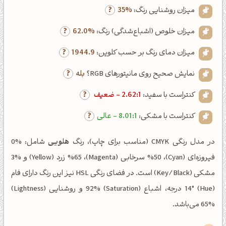
میزان روشنایی رنگ:
35%
میزان خلوص (اشباع‌شدگی) رنگ:
62.0%
میزان دمای رنگ بر حسب کلوین:
1944.9
نمایش صحیح روی مانیتورهای RGB؟
بله
کنتراست با سفید:
2.62:1 - ضعیف
کنتراست با مشکی:
8.01:1 - عالی
در مدل رنگی CMYK (مناسب برای چاپ)، رنگ
هلویی
شامل: %0
فیروزه‌ای (Cyan)، %50 سرخابی (Magenta)، %65 زرد (Yellow) و %3
مشکی (Key/Black) است. در فضای رنگی HSL نیز این رنگ دارای فام
(Hue) 14° درجه، اشباع (Saturation) 92% و روشنایی (Lightness)
65% می‌باشد.