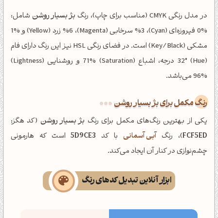
در مدل رنگی CMYK (مناسب برای چاپ)، رنگ
بژ بسیار روشن
شامل:
%0 فیروزه‌ای (Cyan)، %3 سرخابی (Magenta)، %6 زرد (Yellow) و %1
مشکی (Key/Black) است. در فضای رنگی HSL نیز این رنگ دارای فام
(Hue) 32° درجه، اشباع (Saturation) 71% و روشنایی (Lightness)
96% می‌باشد.
رنگ مکمل برای بژ بسیار روشن
یکی از بهترین رنگ‌های مکمل برای رنگ
بژ بسیار روشن
(کد هگز:
FCF5ED
)، رنگ
آبی آسمانی
با کد
5D9CE3
است که هارمونی
چشم‌نوازی در کنار آن ایجاد می‌کند.
ابزار آنلاین تبدیل کدهای رنگ