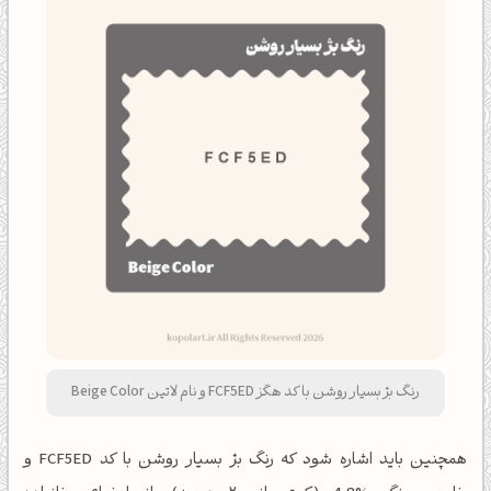
رنگ بژ بسیار روشن با کد هگز FCF5ED و نام لاتین Beige Color
همچنین باید اشاره شود که رنگ بژ بسیار روشن با کد FCF5ED و