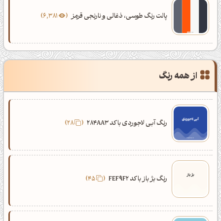
پالت رنگ طوسی، ذغالی و نارنجی قرمز
6,381
از همه رنگ
رنگ آبی لاجوردی با کد 284AA3
28
رنگ بژ باز با کد FEF9F2
45