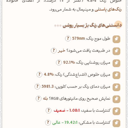
خلوص رنگ %4.8 (کمتر از ۲۰ درصد)، از اعضای خانواده
رنگ‌های پاستلی
و مینیمال به شمار می‌رود.
دانستنی‌های رنگ بژ بسیار روشن
طول موج رنگ:
579nm
در طبیعت یافت می‌شود؟
خیر
میزان روشنایی رنگ:
92.1%
میزان خلوص (اشباع‌شدگی) رنگ:
4.8%
میزان دمای رنگ بر حسب کلوین:
5981.3
نمایش صحیح روی مانیتورهای RGB؟
بله
کنتراست با سفید:
1.08:1 - ضعیف
کنتراست با مشکی:
19.42:1 - عالی