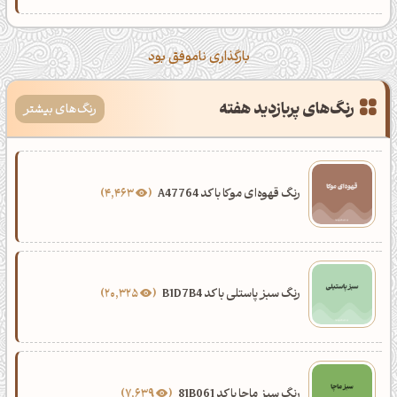
بارگذاری ناموفق بود
رنگ‌های پربازدید هفته
رنگ‌های بیشتر
رنگ قهوه‌ای موکا با کد A47764
4,463
رنگ سبز پاستلی با کد B1D7B4
20,325
رنگ سبز ماچا با کد 81B061
7,639