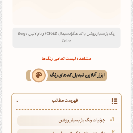
رنگ بژ بسیار روشن با کد هگزادسیمال FCF5ED و نام لاتین Beige
Color
مشاهده لیست تمامی رنگ‌ها
ابزار آنلاین تبدیل کدهای رنگ
فهرست مطالب
جزئیات رنگ بژ بسیار روشن