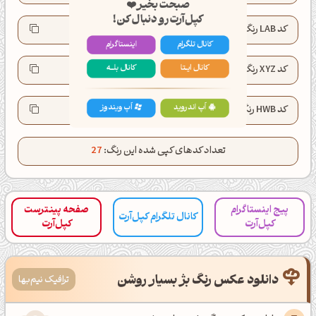
کپل‌آرت رو دنبال کن!
کد LAB رنگ:
LAB(96.9, 1.0, 4.7)
کانال تلگرام
اینستاگرام
کد XYZ رنگ:
XYZ(88.1, 92.1, 93.2)
کانال ایــتا
کانال بلـــه
کد HWB رنگ:
HWB(32°, 93%, 1%)
اَپ اندروید
اَپ ویندوز
تعداد کدهای کپی شده این رنگ:
27
پیج اینستاگرام
صفحه پینترست
کانال تلگرام کپل‌آرت
کپل‌آرت
کپل‌آرت
دانلود عکس رنگ بژ بسیار روشن
ترافیک نیم‌بها