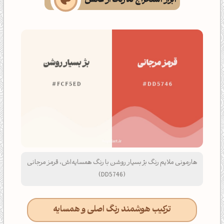
ابزار استخراج کد رنگ از عکس
هارمونی ملایم رنگ بژ بسیار روشن با رنگ همسایه‌اش، قرمز مرجانی
(DD5746)
ترکیب هوشمند رنگ اصلی و همسایه