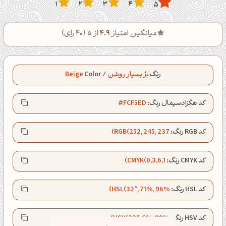
1
2
3
4
5
میانگین امتیاز
4.9
از 5 (
40
رای)
رنگ
بژ بسیار روشن
/
Color
Beige
کد هگزادسیمال رنگ:
#FCF5ED
کد RGB رنگ:
RGB(252, 245, 237)
کد CMYK رنگ:
CMYK(0,3,6,1)
کد HSL رنگ:
HSL(32°, 71%, 96%)
صبحت بخیر❤️
کد HSV رنگ:
HSV(32°, 6%, 99%)