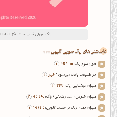
رنگ صورتی گلبهی با کد هگز FF5F7E و نام لاتین Salmon Pink Color
دانستنی‌های رنگ صورتی گلبهی
طول موج رنگ:
494nm
در طبیعت یافت می‌شود؟
خیر
میزان روشنایی رنگ:
31%
میزان خلوص (اشباع‌شدگی) رنگ:
40.3%
میزان دمای رنگ بر حسب کلوین:
1672.5