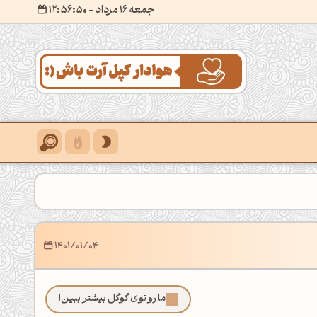
جمعه 16 مرداد
- ۱۲:۵۶:۵۲
1401/01/04
ما رو توی گوگل بیشتر ببین!