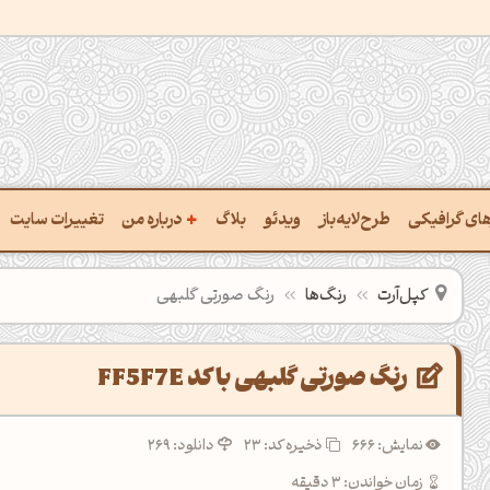
+
رهای گرافیکی
طرح‌لایه‌باز
ویدئو
بلاگ
درباره من
تغییرات سایت
ت پالت از تصویر
درباره‌من
کپل‌آرت
رنگ‌ها
رنگ صورتی گلبهی
ب رنگ‌ها باهم
سفارش پروژه
 نام رنگ با کد Hex
تماس با ‌من
رنگ صورتی گلبهی با کد FF5F7E
خراج کد رنگ از عکس
سوالات متداول‌‌
نمایش: 666
ذخیره کد:
23
دانلود: 269
ت پالت رنگ با هوش‌مصنوعی
زمان خواندن: 3 دقیقه