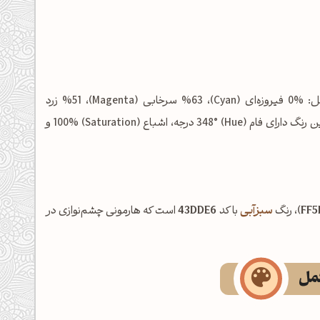
شامل: %0 فیروزه‌ای (Cyan)، %63 سرخابی (Magenta)، %51 زرد
(Yellow) و %0 مشکی (Key/Black) است. در فضای رنگی HSL نیز این رنگ دارای فام (Hue) 348° درجه، اشباع (Saturation) 100% و
FF5
)، رنگ
سبزآبی
با کد
43DDE6
است که هارمونی چشم‌نوازی در
کمل