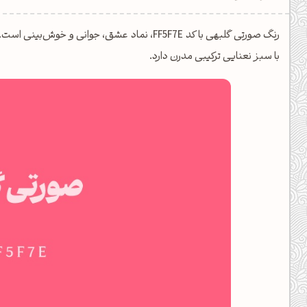
یل کدهای رنگ
رنگ صورتی گلبهی با کد FF5F7E، نماد عشق، جوان
تن رنگ مکمل
با سبز نعنایی ترکیبی مدرن دارد.
ده تمام ابزارها