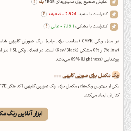
نمایش صحیح روی مانیتورهای RGB؟
بله
کنتراست با سفید:
2.92:1 - ضعیف
کنتراست با مشکی:
7.19:1 - عالی
در مدل رنگی CMYK (مناسب برای چاپ)، رنگ
صورتی گلبهی
روشنایی (Lightness) 69% می‌باشد.
رنگ مکمل برای صورتی گلبهی
یکی از بهترین رنگ‌های مکمل برای رنگ
صورتی گلبهی
(کد هگز:
F7E
کنار آن ایجاد می‌کند.
ابزار آنلاین رنگ م