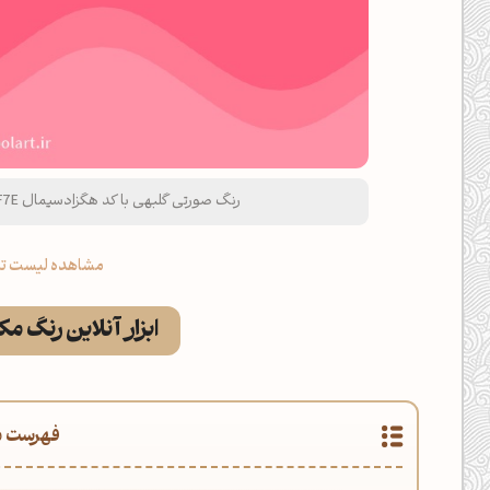
رنگ صورتی گلبهی با کد هگزادسیمال FF5F7E و نام لاتین Salmon Pink Color
مشاهده لیست تم
ابزار آنلاین رنگ م
فهرست م