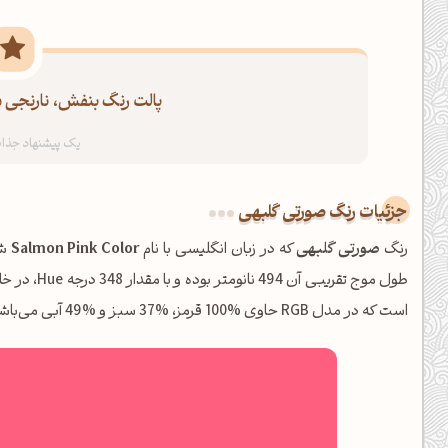
پالت رنگ بنفش، نارنجی م
جزئیات رنگ صورتی گلبهی
رنگ
صورتی گلبهی
که در زبان انگلیسی با نام
Salmon Pink Color
طول موج تقریبی آن 494 نانومتر بوده و با مقدار 348 درجه Hue، در خانواده
است که در مدل RGB حاوی %100 قرمز، %37 سبز و %49 آبی می‌باشد.
ظهرت بخیر❤️
کپل‌آرت رو دنبال کن!
کانال تلگرام
اینستاگرام