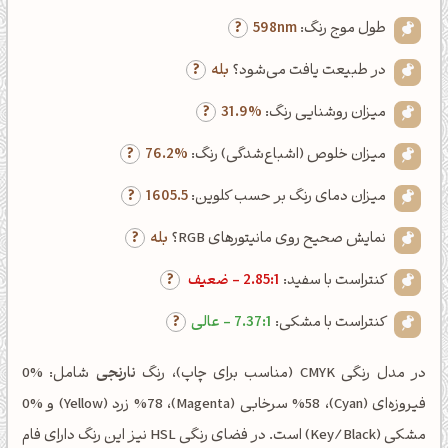
طول موج رنگ:
598nm
در طبیعت یافت می‌شود؟
بله
میزان روشنایی رنگ:
31.9%
میزان خلوص (اشباع‌شدگی) رنگ:
76.2%
میزان دمای رنگ بر حسب کلوین:
1605.5
نمایش صحیح روی مانیتورهای RGB؟
بله
کنتراست با سفید:
2.85:1 - ضعیف
کنتراست با مشکی:
7.37:1 - عالی
در مدل رنگی CMYK (مناسب برای چاپ)، رنگ
نارنجی
شامل: %0
فیروزه‌ای (Cyan)، %58 سرخابی (Magenta)، %78 زرد (Yellow) و %0
مشکی (Key/Black) است. در فضای رنگی HSL نیز این رنگ دارای فام