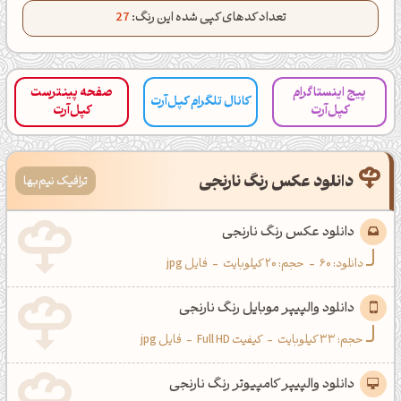
تعداد کدهای کپی شده این رنگ:
27
کانال ایــتا
کانال بلـــه
پیج اینستاگرام
صفحه پینترست
اَپ اندروید
اَپ ویندوز
کانال تلگرام کپل‌آرت
کپل‌آرت
کپل‌آرت
دانلود عکس رنگ نارنجی
ترافیک نیم‌بها
دانلود عکس رنگ نارنجی
دانلود:
60
-
حجم: 20 کیلوبایت
-
فایل jpg
دانلود والپیپر موبایل رنگ نارنجی
حجم: 33 کیلوبایت
-
کیفیت Full HD
-
فایل jpg
دانلود والپیپر کامپیوتر رنگ نارنجی