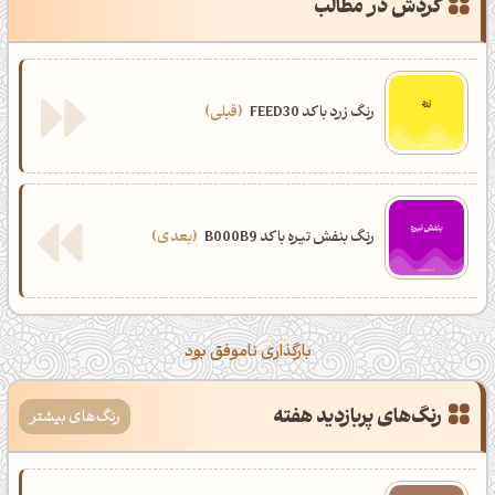
گردش در مطالب
رنگ زرد با کد FEED30
قبلی
رنگ بنفش تیره با کد B000B9
بعدی
بارگذاری ناموفق بود
رنگ‌های پربازدید هفته
رنگ‌های بیشتر