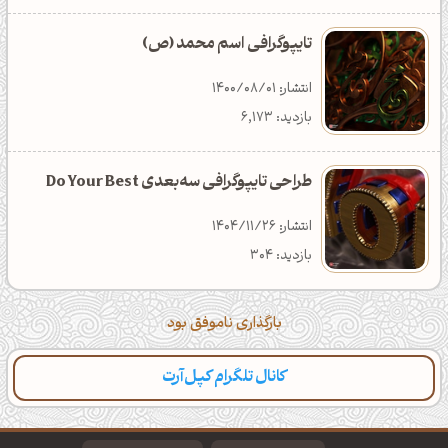
تایپوگرافی اسم محمد (ص)
انتشار: 1400/08/01
بازدید: 6,173
طراحی تایپوگرافی سه‌بعدی Do Your Best
انتشار: 1404/11/26
بازدید: 304
بارگذاری ناموفق بود
کانال تلگرام کپل‌آرت
دسته‌بندی
مطالب تازه
تایپوگرافی
پالت‌ها