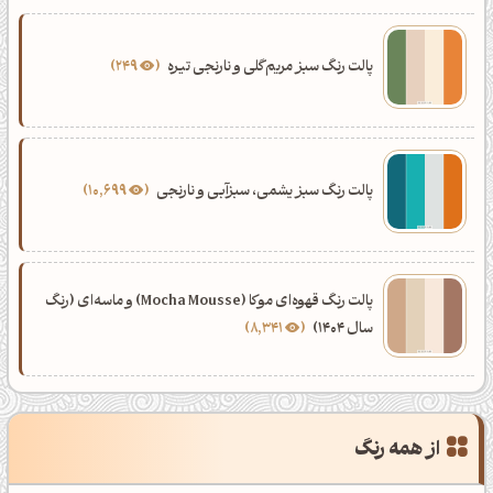
پالت رنگ سبز مریم‌گلی و نارنجی تیره
249
پالت رنگ سبز یشمی، سبزآبی و نارنجی
10,699
پالت رنگ قهوه‌ای موکا (Mocha Mousse) و ماسه‌ای (رنگ
سال 1404)
8,341
از همه رنگ