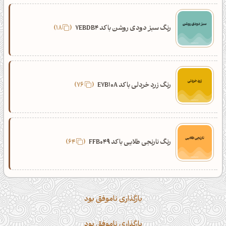
رنگ سبز دودی روشن با کد 7EBDB4
18
رنگ زرد خردلی با کد E7B10A
76
رنگ نارنجی طلایی با کد FFB049
64
بارگذاری ناموفق بود
بارگذاری ناموفق بود