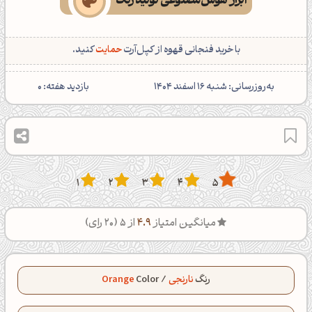
ابزار هوش‌مصنوعی تولید رنگ
با خرید فنجانی قهوه از کپل‌آرت
حمایت
کنید.
‌به‌روزرسانی: شنبه 16 اسفند 1404
بازدید هفته:
0
1
2
3
4
5
میانگین امتیاز
4.9
از 5 (
20
رای)
رنگ
نارنجی
/
Color
Orange