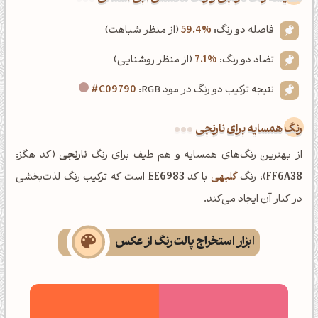
فاصله دو رنگ:
59.4%
(از منظر شباهت)
تضاد دو رنگ:
7.1%
(از منظر روشنایی)
نتیجه ترکیب دو رنگ در مود RGB:
#C09790
رنگ همسایه برای نارنجی
از بهترین رنگ‌های همسایه و هم طیف برای رنگ
نارنجی
(کد هگز:
FF6A38
)، رنگ
گلبهی
با کد
EE6983
است که ترکیب رنگ لذت‌بخشی
در کنار آن ایجاد می‌کند.
ابزار استخراج پالت رنگ از عکس