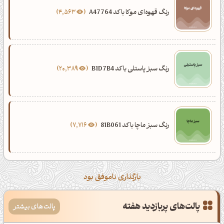
رنگ قهوه‌ای موکا با کد A47764
4,563
رنگ سبز پاستلی با کد B1D7B4
20,389
رنگ سبز ماچا با کد 81B061
7,716
بارگذاری ناموفق بود
پالت‌های پربازدید هفته
پالت‌های بیشتر