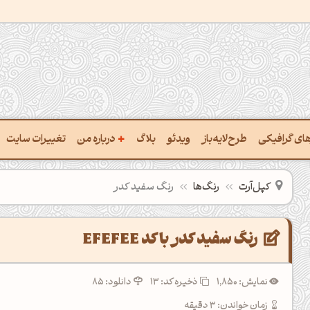
+
رهای گرافیکی
طرح‌لایه‌باز
ویدئو
بلاگ
درباره من
تغییرات سایت
ت پالت از تصویر
درباره‌من
کپل‌آرت
رنگ‌ها
رنگ سفید کدر
ب رنگ‌ها باهم
سفارش پروژه
 نام رنگ با کد Hex
تماس با ‌من
رنگ سفید کدر با کد EFEFEE
خراج کد رنگ از عکس
سوالات متداول‌‌
نمایش: 1,850
ذخیره کد:
13
دانلود: 85
ت پالت رنگ با هوش‌مصنوعی
زمان خواندن: 3 دقیقه