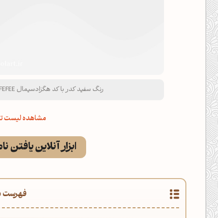
رنگ سفید کدر با کد هگزادسیمال EFEFEE و نام لاتین Smoky White Color
مشاهده لیست تم
ابزار آنلاین یافتن نا
فهرست م