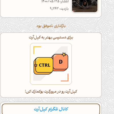
انتشار: 1400/05/25
بازدید: 9,243
بارگذاری ناموفق بود
برای دسترسی بهتر به کپل‌آرت
کپل‌آرت رو در مرورگرت بوکمارک کن!
کانال تلگرام کپل‌آرت