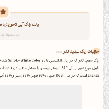
پالت رنگ آبی لاجوردی، ص
جزئیات رنگ سفید کدر
رنگ
سفید کدر
که در زبان انگلیسی با نام
Smoky White Color
طول موج تقریبی آن 570 نانومتر بوده و با مقدار خنثی درجه Hue، در خانواده
EFEFEE
است که در مدل RGB حاوی %93 قرمز، %93 سبز و %93 آبی می‌باشد.
ظهرت بخیر❤️
کپل‌آرت رو دنبال کن!
کانال تلگرام
اینستاگرام