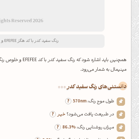
رنگ سفید کدر با کد هگز EFEFEE و نام لاتین Smoky White Color
همچنین باید اشاره شود که رنگ سفید کدر با کد EFEFEE و خلوص رنگ %0.5 (کمتر از ۲۰ درصد)، از اعضای خانواده
مینیمال به شمار می‌رود.
دانستنی‌های رنگ سفید کدر
طول موج رنگ:
570nm
در طبیعت یافت می‌شود؟
خیر
میزان روشنایی رنگ:
86.3%