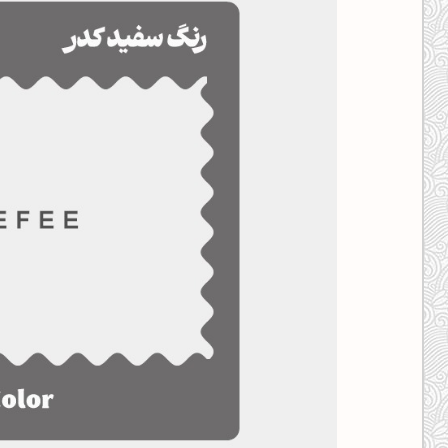
کانال ایــتا
کانال بلـــه
اَپ اندروید
اَپ ویندوز