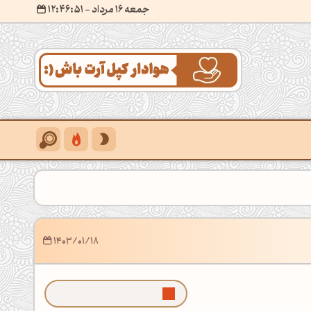
جمعه 16 مرداد
- ۱۲:۴۶:۵۲
1403/01/18
ما رو توی گوگل بیشتر ببین!