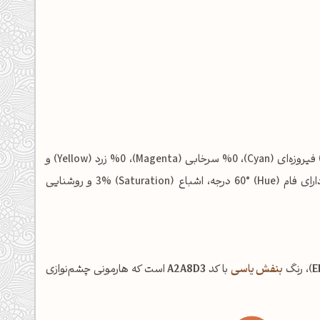
شامل: %0 فیروزه‌ای (Cyan)، %0 سرخابی (Magenta)، %0 زرد (Yellow) و
%6 مشکی (Key/Black) است. در فضای رنگی HSL نیز این رنگ دارای فام (Hue) 60° درجه، اشباع (Saturation) 3% و روشنایی
E
)، رنگ
بنفش یاسی
با کد
A2A8D3
است که هارمونی چشم‌نوازی