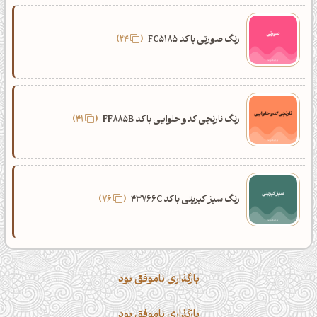
رنگ صورتی با کد FC5185
24
رنگ نارنجی کدو حلوایی با کد FF885B
41
رنگ سبز کبریتی با کد 43766C
76
بارگذاری ناموفق بود
بارگذاری ناموفق بود