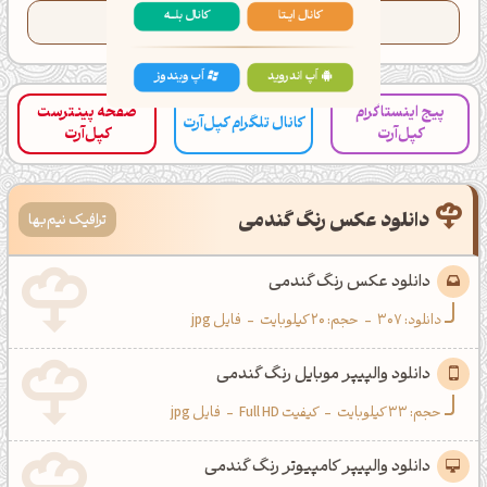
کانال ایــتا
کانال بلـــه
تعداد کدهای کپی شده این رنگ:
16
اَپ اندروید
اَپ ویندوز
پیج اینستاگرام
صفحه پینترست
کانال تلگرام کپل‌آرت
کپل‌آرت
کپل‌آرت
دانلود عکس رنگ گندمی
ترافیک نیم‌بها
دانلود عکس رنگ گندمی
دانلود:
307
-
حجم: 20 کیلوبایت
-
فایل jpg
دانلود والپیپر موبایل رنگ گندمی
حجم: 33 کیلوبایت
-
کیفیت Full HD
-
فایل jpg
دانلود والپیپر کامپیوتر رنگ گندمی