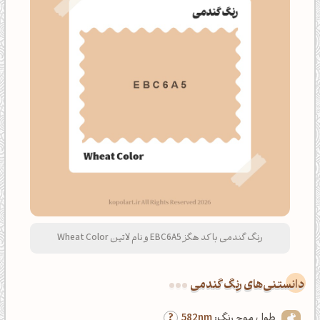
رنگ گندمی با کد هگز EBC6A5 و نام لاتین Wheat Color
دانستنی‌های رنگ گندمی
طول موج رنگ:
582nm