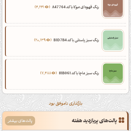
رنگ قهوه‌ای موکا با کد A47764
4,241
رنگ سبز پاستلی با کد B1D7B4
20,139
رنگ سبز ماچا با کد 81B061
7,488
بارگذاری ناموفق بود
پالت‌های پربازدید هفته
پالت‌های بیشتر