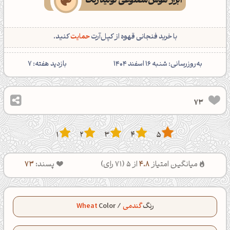
ابزار هوش‌مصنوعی تولید رنگ
با خرید فنجانی قهوه از کپل‌آرت
حمایت
کنید.
‌به‌روزرسانی: شنبه 16 اسفند 1404
بازدید هفته:
7
73
1
2
3
4
5
میانگین امتیاز
4.8
از 5 (
71
رای)
پسند:
73
رنگ
گندمی
/
Color
Wheat