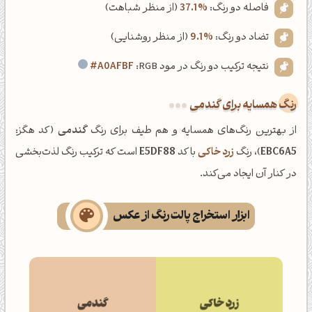
فاصله دو رنگ:
37.1%
(از منظر شباهت)
تضاد دو رنگ:
9.1%
(از منظر روشنایی)
نتیجه ترکیب دو رنگ در مود RGB:
#A0AFBF
رنگ همسایه برای گندمی
از بهترین رنگ‌های همسایه و هم طیف برای رنگ
گندمی
(کد هگز:
EBC6A5
)، رنگ
زرد خاکی
با کد
E5DF88
است که ترکیب رنگ لذت‌بخشی
در کنار آن ایجاد می‌کند.
ابزار استخراج پالت رنگ از عکس