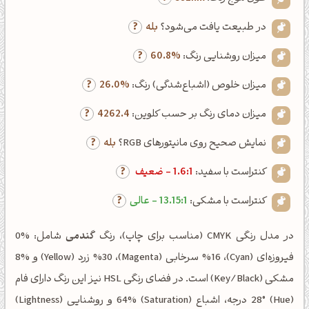
در طبیعت یافت می‌شود؟
بله
میزان روشنایی رنگ:
60.8%
میزان خلوص (اشباع‌شدگی) رنگ:
26.0%
میزان دمای رنگ بر حسب کلوین:
4262.4
نمایش صحیح روی مانیتورهای RGB؟
بله
کنتراست با سفید:
1.6:1 - ضعیف
کنتراست با مشکی:
13.15:1 - عالی
در مدل رنگی CMYK (مناسب برای چاپ)، رنگ
گندمی
شامل: %0
فیروزه‌ای (Cyan)، %16 سرخابی (Magenta)، %30 زرد (Yellow) و %8
مشکی (Key/Black) است. در فضای رنگی HSL نیز این رنگ دارای فام
(Hue) 28° درجه، اشباع (Saturation) 64% و روشنایی (Lightness)