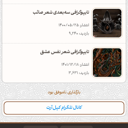
تایپوگرافی سه‌بعدی شعر صائب
انتشار: 1400/05/25
بازدید: 9,240
تایپوگرافی شعر نفس عشق
انتشار: 1401/12/18
بازدید: 3,631
بارگذاری ناموفق بود
کانال تلگرام کپل‌آرت
دسته‌بندی
مطالب تازه
تایپوگرافی
پالت‌ها