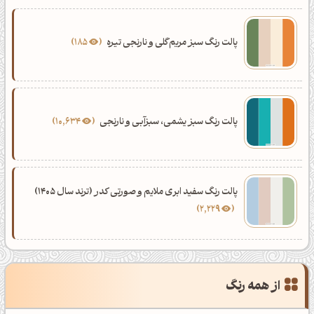
پالت رنگ سبز مریم‌گلی و نارنجی تیره
185
پالت رنگ سبز یشمی، سبزآبی و نارنجی
10,634
پالت رنگ سفید ابری ملایم و صورتی کدر (ترند سال 1405)
2,229
از همه رنگ