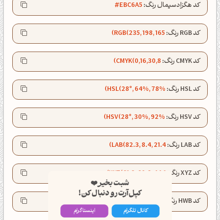
کد هگزادسیمال رنگ:
#EBC6A5
کد RGB رنگ:
RGB(235, 198, 165)
کد CMYK رنگ:
CMYK(0,16,30,8)
کد HSL رنگ:
HSL(28°, 64%, 78%)
کد HSV رنگ:
HSV(28°, 30%, 92%)
کد LAB رنگ:
LAB(82.3, 8.4, 21.4)
شبت بخیر❤️
کد XYZ رنگ:
XYZ(61.2, 60.8, 44.1)
کپل‌آرت رو دنبال کن!
کد HWB رنگ:
HWB(28°, 65%, 8%)
کانال تلگرام
اینستاگرام