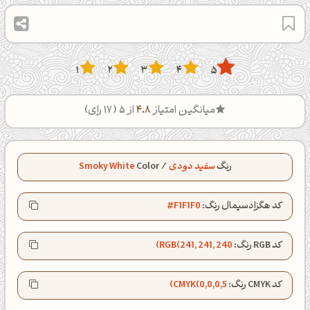
1
2
3
4
5
میانگین امتیاز
4.8
از 5 (
17
رای)
رنگ
سفید دودی
/
Color
Smoky White
کد هگزادسیمال رنگ:
#F1F1F0
کد RGB رنگ:
RGB(241, 241, 240)
کد CMYK رنگ:
CMYK(0,0,0,5)