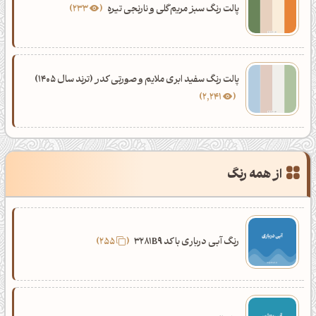
پالت رنگ سبز مریم‌گلی و نارنجی تیره
233
پالت رنگ سفید ابری ملایم و صورتی کدر (ترند سال 1405)
2,241
از همه رنگ
رنگ آبی درباری با کد 3281B9
255