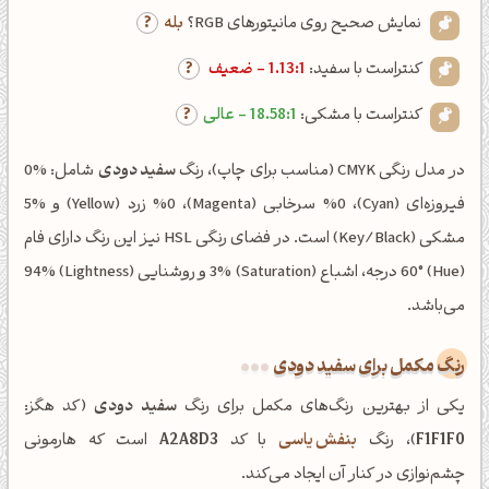
نمایش صحیح روی مانیتورهای RGB؟
بله
کنتراست با سفید:
1.13:1 - ضعیف
کنتراست با مشکی:
18.58:1 - عالی
در مدل رنگی CMYK (مناسب برای چاپ)، رنگ
سفید دودی
شامل: %0
فیروزه‌ای (Cyan)، %0 سرخابی (Magenta)، %0 زرد (Yellow) و %5
مشکی (Key/Black) است. در فضای رنگی HSL نیز این رنگ دارای فام
(Hue) 60° درجه، اشباع (Saturation) 3% و روشنایی (Lightness) 94%
می‌باشد.
رنگ مکمل برای سفید دودی
یکی از بهترین رنگ‌های مکمل برای رنگ
سفید دودی
(کد هگز:
F1F1F0
)، رنگ
بنفش یاسی
با کد
A2A8D3
است که هارمونی
چشم‌نوازی در کنار آن ایجاد می‌کند.