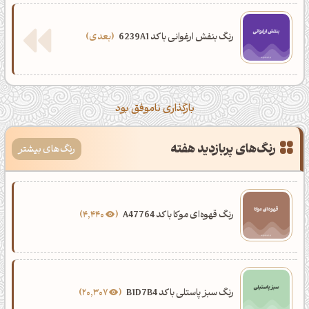
رنگ بنفش ارغوانی با کد 6239A1
بعدی
بارگذاری ناموفق بود
رنگ‌های پربازدید هفته
رنگ‌های بیشتر
رنگ قهوه‌ای موکا با کد A47764
4,440
رنگ سبز پاستلی با کد B1D7B4
20,307