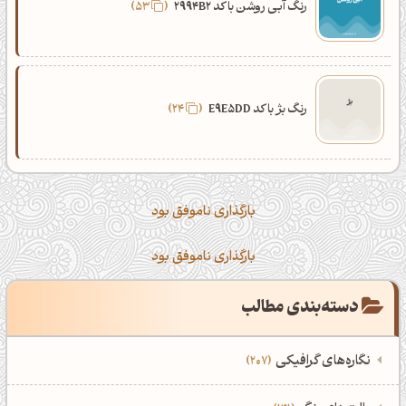
رنگ آبی روشن با کد 2994B2
53
رنگ بژ با کد E9E5DD
24
بارگذاری ناموفق بود
بارگذاری ناموفق بود
دسته‌بندی مطالب
نگاره‌های گرافیکی
207