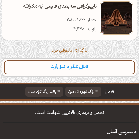
تایپوگرافی سه‌بعدی فارسی آیه مکرالله
انتشار: 1401/09/22
بازدید: 4,445
بارگذاری ناموفق بود
کانال تلگرام کپل‌آرت
دسته‌بندی
مطالب تازه
تایپوگرافی
پالت‌ها
داغ:
رنگ قهوه‌ای موکا
پالت رنگ ترند سال
دانلود والپیپر مذهبی
تایپوگرافی شعر مولانا
تحمل و بردباری بالاترین شهامت است.
دسترسی آسان