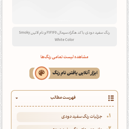
رنگ سفید دودی با کد هگزادسیمال F1F1F0 و نام لاتین Smoky
White Color
مشاهده لیست تمامی رنگ‌ها
ابزار آنلاین یافتن نام رنگ
فهرست مطالب
جزئیات رنگ سفید دودی