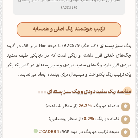
هارمونی ملایم رنگ سفید دودی با رنگ همسایه‌اش، سبز پسته‌ای
(A2C579)
ترکیب هوشمند رنگ اصلی و همسایه
رنگ
سبز پسته‌ای
(کد هگز:
A2C579
) با درجه Hue برابر 88، در گروه
رنگ‌های خنثی
قرار داشته و رنگی است که در نزدیکی طیف سفید
دودی قرار دارد. رنگ‌های سفید دودی و سبز پسته‌ای در کنار یکدیگر
یک ترکیب رنگ یکنواخت و مینیمال برای بیننده ایجاد می‌نمایند.
‌مقایسه رنگ سفید دودی و رنگ سبز پسته‌ای
فاصله دو رنگ:
26.3%
(از منظر شباهت)
تضاد دو رنگ:
8.2%
(از منظر روشنایی)
نتیجه ترکیب دو رنگ در مود RGB:
#CADBB4