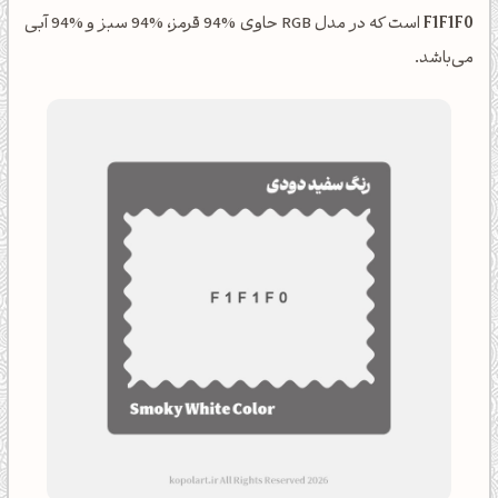
F1F1F0
است که در مدل RGB حاوی %94 قرمز، %94 سبز و %94 آبی
می‌باشد.