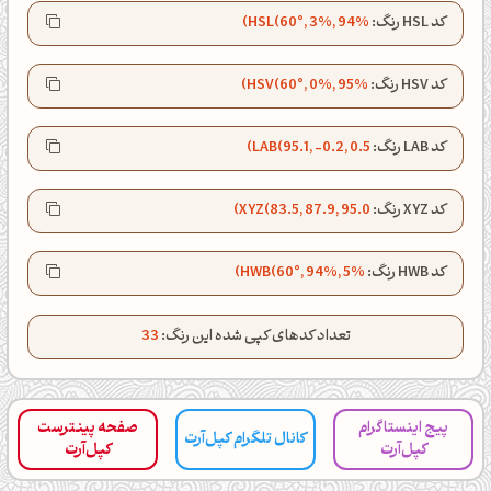
کد HSL رنگ:
HSL(60°, 3%, 94%)
صبحت بخیر❤️
کپل‌آرت رو دنبال کن!
کد HSV رنگ:
HSV(60°, 0%, 95%)
کانال تلگرام
اینستاگرام
کد LAB رنگ:
LAB(95.1, -0.2, 0.5)
کانال ایــتا
کانال بلـــه
کد XYZ رنگ:
XYZ(83.5, 87.9, 95.0)
کد HWB رنگ:
HWB(60°, 94%, 5%)
اَپ اندروید
اَپ ویندوز
تعداد کدهای کپی شده این رنگ:
33
پیج اینستاگرام
صفحه پینترست
کانال تلگرام کپل‌آرت
کپل‌آرت
کپل‌آرت