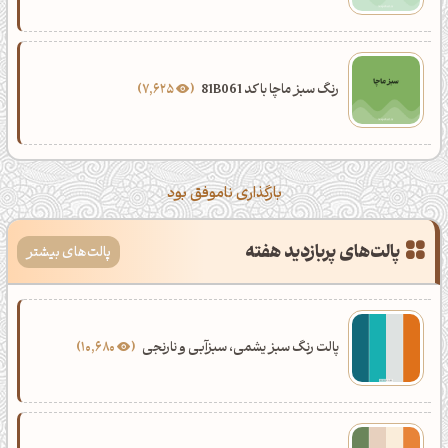
رنگ سبز ماچا با کد 81B061
7,625
بارگذاری ناموفق بود
پالت‌های پربازدید هفته
پالت‌های بیشتر
پالت رنگ سبز یشمی، سبزآبی و نارنجی
10,680