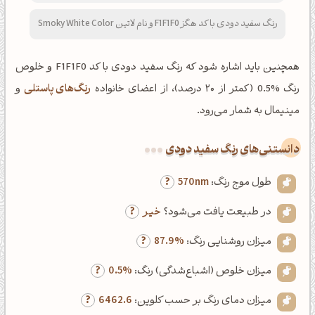
رنگ سفید دودی با کد هگز F1F1F0 و نام لاتین Smoky White Color
همچنین باید اشاره شود که رنگ سفید دودی با کد F1F1F0 و خلوص
رنگ %0.5 (کمتر از ۲۰ درصد)، از اعضای خانواده
رنگ‌های پاستلی
و
مینیمال به شمار می‌رود.
دانستنی‌های رنگ سفید دودی
طول موج رنگ:
570nm
در طبیعت یافت می‌شود؟
خیر
میزان روشنایی رنگ:
87.9%
میزان خلوص (اشباع‌شدگی) رنگ:
0.5%
میزان دمای رنگ بر حسب کلوین:
6462.6