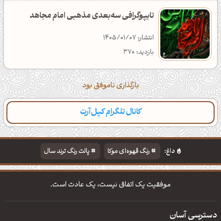
تایپوگرافی سه‌بعدی مذهبی امام مجاهد
انتشار: 1405/01/07
بازدید: 370
بارگذاری ناموفق بود
کانال تلگرام کپل‌آرت
داغ:
رنگ قهوه‌ای موکا
پالت رنگ ترند سال
دانلود والپیپر مذهبی
تایپوگرافی شعر مولانا
موفقیت یک اتفاق نیست، یک عادت است.
دسترسی آسان