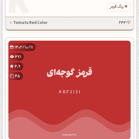
رنگ قرمز
Tomato Red Color
244
1402/10/11
471
4.9
45