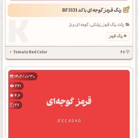
رنگ قرمز گوجه‌ای با کد BF3131
پالت رنگ قرمز زرشکی، گوجه ای و بژ
رنگ قرمز
Tomato Red Color
68
1402/01/30
361
4.6
27