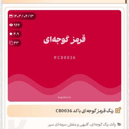
1403/04/13
966
4.9
43
رنگ قرمز گوجه‌ای با کد C80036
پالت رنگ گوجه‌ای، گلبهی و بنفش سرمه‌ای سیر