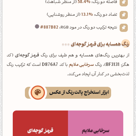
فاصله دو رنگ:
58.4%
(از منظر شباهت)
تضاد دو رنگ:
13.1%
(از منظر روشنایی)
نتیجه ترکیب دو رنگ در مود RGB:
#887B82
رنگ همسایه برای قرمز گوجه‌ای
از بهترین رنگ‌های همسایه و هم طیف برای رنگ
قرمز گوجه‌ای
(کد
هگز:
BF3131
)، رنگ
سرخابی ملایم
با کد
D876A7
است که ترکیب رنگ
لذت‌بخشی در کنار آن ایجاد می‌کند.
ابزار استخراج پالت رنگ از عکس