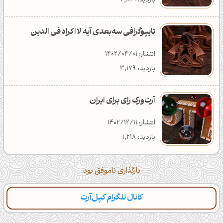
بازدید: 2,841
تایپوگرافی سه‌بعدی آیه لا اکراه فی الدین
انتشار: 1402/04/01
بازدید: 3,179
آرت‌ورک رای برای ایران
انتشار: 1402/12/11
بازدید: 1,218
بارگذاری ناموفق بود
کانال تلگرام کپل‌آرت
دسته‌بندی
مطالب تازه
تایپوگرافی
پالت‌ها