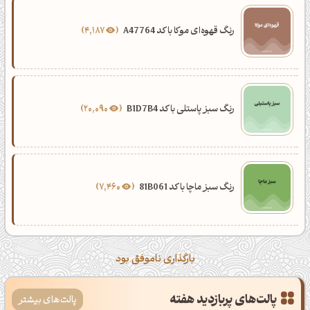
رنگ قهوه‌ای موکا با کد A47764
4,187
رنگ سبز پاستلی با کد B1D7B4
20,090
رنگ سبز ماچا با کد 81B061
7,460
بارگذاری ناموفق بود
پالت‌های پربازدید هفته
پالت‌های بیشتر