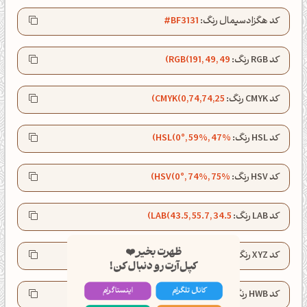
کد هگزادسیمال رنگ:
#BF3131
کد RGB رنگ:
RGB(191, 49, 49)
کد CMYK رنگ:
CMYK(0,74,74,25)
کد HSL رنگ:
HSL(0°, 59%, 47%)
کد HSV رنگ:
HSV(0°, 74%, 75%)
کد LAB رنگ:
LAB(43.5, 55.7, 34.5)
ظهرت بخیر❤️
کپل‌آرت رو دنبال کن!
کد XYZ رنگ:
XYZ(23.1, 13.5, 4.3)
کانال تلگرام
اینستاگرام
کد HWB رنگ:
HWB(0°, 19%, 25%)