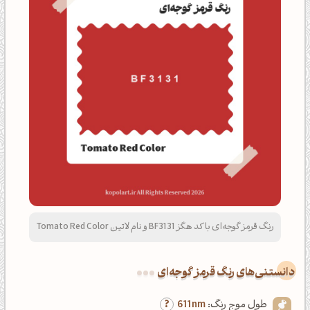
رنگ قرمز گوجه‌ای با کد هگز BF3131 و نام لاتین Tomato Red Color
دانستنی‌های رنگ قرمز گوجه‌ای
طول موج رنگ:
611nm