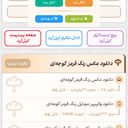
کانال ایــتا
کانال بلـــه
تعداد کدهای کپی شده این رنگ:
45
اَپ اندروید
اَپ ویندوز
پیج اینستاگرام
صفحه پینترست
کانال تلگرام کپل‌آرت
کپل‌آرت
کپل‌آرت
دانلود عکس رنگ قرمز گوجه‌ای
ترافیک نیم‌بها
دانلود عکس رنگ قرمز گوجه‌ای
دانلود:
65
-
حجم: 20 کیلوبایت
-
فایل jpg
دانلود والپیپر موبایل رنگ قرمز گوجه‌ای
حجم: 33 کیلوبایت
-
کیفیت Full HD
-
فایل jpg