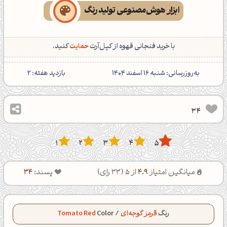
ابزار هوش‌مصنوعی تولید رنگ
با خرید فنجانی قهوه از کپل‌آرت
حمایت
کنید.
‌به‌روزرسانی: شنبه 16 اسفند 1404
بازدید هفته:
2
34
1
2
3
4
5
میانگین امتیاز
4.9
از 5 (
33
رای)
پسند:
34
رنگ
قرمز گوجه‌ای
/
Color
Tomato Red