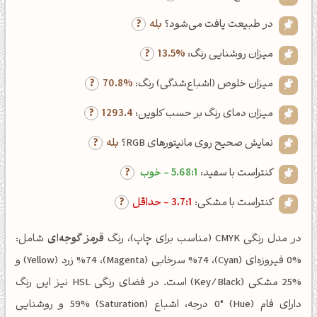
در طبیعت یافت می‌شود؟
بله
میزان روشنایی رنگ:
13.5%
میزان خلوص (اشباع‌شدگی) رنگ:
70.8%
میزان دمای رنگ بر حسب کلوین:
1293.4
نمایش صحیح روی مانیتورهای RGB؟
بله
کنتراست با سفید:
5.68:1 - خوب
کنتراست با مشکی:
3.7:1 - حداقل
در مدل رنگی CMYK (مناسب برای چاپ)، رنگ
قرمز گوجه‌ای
شامل:
%0 فیروزه‌ای (Cyan)، %74 سرخابی (Magenta)، %74 زرد (Yellow) و
%25 مشکی (Key/Black) است. در فضای رنگی HSL نیز این رنگ
دارای فام (Hue) 0° درجه، اشباع (Saturation) 59% و روشنایی