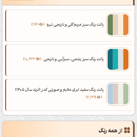
پالت رنگ سبز مریم‌گلی و نارنجی تیره
176
پالت رنگ سبز یشمی، سبزآبی و نارنجی
10,623
پالت رنگ سفید ابری ملایم و صورتی کدر (ترند سال 1405)
2,229
از همه رنگ