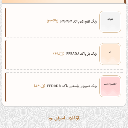
رنگ نقره‌ای با کد F4F4F4
33
رنگ بژ با کد FFEAD8
48
رنگ صورتی پاستلی با کد FFD5D5
54
بارگذاری ناموفق بود