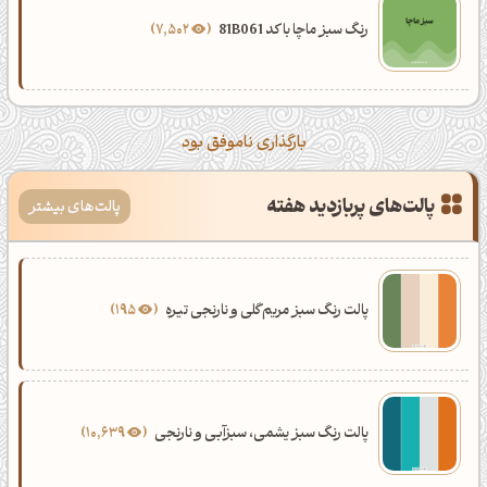
رنگ سبز ماچا با کد 81B061
7,502
بارگذاری ناموفق بود
پالت‌های پربازدید هفته
پالت‌های بیشتر
پالت رنگ سبز مریم‌گلی و نارنجی تیره
195
پالت رنگ سبز یشمی، سبزآبی و نارنجی
10,639