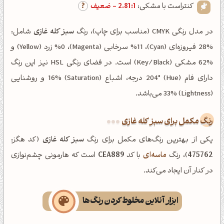
کنتراست با مشکی:
2.81:1 - ضعیف
در مدل رنگی CMYK (مناسب برای چاپ)، رنگ
سبز کله غازی
شامل:
%28 فیروزه‌ای (Cyan)، %11 سرخابی (Magenta)، %0 زرد (Yellow) و
%62 مشکی (Key/Black) است. در فضای رنگی HSL نیز این رنگ
دارای فام (Hue) 204° درجه، اشباع (Saturation) 16% و روشنایی
(Lightness) 33% می‌باشد.
رنگ مکمل برای سبز کله غازی
یکی از بهترین رنگ‌های مکمل برای رنگ
سبز کله غازی
(کد هگز:
475762
)، رنگ
ماسه‌ای
با کد
CEA889
است که هارمونی چشم‌نوازی
در کنار آن ایجاد می‌کند.
ابزار آنلاین مخلوط کردن رنگ‌ها