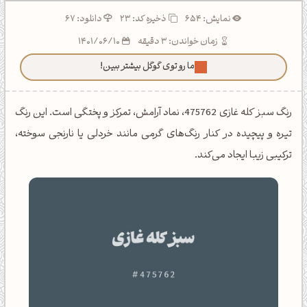
نمایش: 654
ذخیره کد:
23
دانلود: 67
زمان خواندن: 3 دقیقه
1401/06/10
ما رو توی گوگل بیشتر ببین!
رنگ سبز کله غازی 475762، نماد آرامش، تمرکز و پختگی است. این رنگ
تیره و پیچیده در کنار رنگ‌های گرمی مانند خردلی یا نارنجی سوخته،
ترکیبی زیبا ایجاد می‌کند.