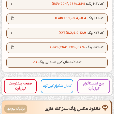
صبحت بخیر❤️
کد HSV رنگ:
HSV(204°, 28%, 38%)
کپل‌آرت رو دنبال کن!
کد LAB رنگ:
LAB(36.1, -3.4, -8.4)
کانال تلگرام
اینستاگرام
کد XYZ رنگ:
XYZ(8.2, 9.0, 12.9)
کانال ایــتا
کانال بلـــه
کد HWB رنگ:
HWB(204°, 28%, 62%)
اَپ اندروید
اَپ ویندوز
تعداد کدهای کپی شده این رنگ:
23
پیج اینستاگرام
صفحه پینترست
کانال تلگرام کپل‌آرت
کپل‌آرت
کپل‌آرت
دانلود عکس رنگ سبز کله غازی
ترافیک نیم‌بها