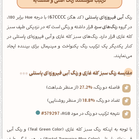
ترکیب هوشمند رنگ اصلی و همسایه
رنگ
آبی فیروزه‌ای پاستلی
(کد هگز:
67CCCC
) با درجه Hue برابر 180،
در گروه
رنگ‌های سرد
قرار داشته و رنگی است که در نزدیکی طیف سبز
کله غازی قرار دارد. رنگ‌های سبز کله غازی و آبی فیروزه‌ای پاستلی در
کنار یکدیگر یک ترکیب رنگ یکنواخت و مینیمال برای بیننده ایجاد
می‌نمایند.
‌مقایسه رنگ سبز کله غازی و رنگ آبی فیروزه‌ای پاستلی
فاصله دو رنگ:
27.2%
(از منظر شباهت)
تضاد دو رنگ:
18.8%
(از منظر روشنایی)
نتیجه ترکیب دو رنگ در مود RGB:
#579297
با توجه به اینکه رنگ سبز کله غازی (Teal Green Color) و رنگ آبی