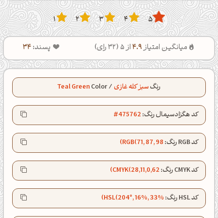
1
2
3
4
5
میانگین امتیاز
4.9
از 5 (
32
رای)
پسند:
34
رنگ
سبز کله غازی
/
Color
Teal Green
کد هگزادسیمال رنگ:
#475762
کد RGB رنگ:
RGB(71, 87, 98)
کد CMYK رنگ:
CMYK(28,11,0,62)
کد HSL رنگ:
HSL(204°, 16%, 33%)