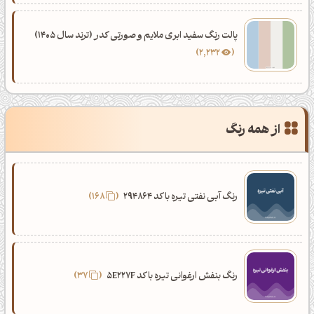
پالت رنگ سفید ابری ملایم و صورتی کدر (ترند سال 1405)
2,232
از همه رنگ
رنگ آبی نفتی تیره با کد 294864
168
رنگ بنفش ارغوانی تیره با کد 5E227F
37