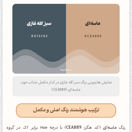
نمایش هارمونی رنگ سبز کله غازی در کنار مکمل جذاب خود،
ماسه‌ای (CEA889)
ترکیب هوشمند رنگ اصلی و مکمل
رنگ
ماسه‌ای
(کد هگز:
CEA889
) با درجه Hue برابر 27، در گروه