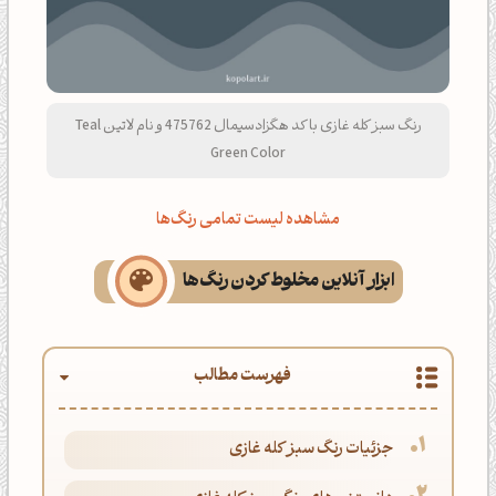
رنگ سبز کله غازی با کد هگزادسیمال 475762 و نام لاتین Teal
Green Color
مشاهده لیست تمامی رنگ‌ها
ابزار آنلاین مخلوط کردن رنگ‌ها
فهرست مطالب
جزئیات رنگ سبز کله غازی