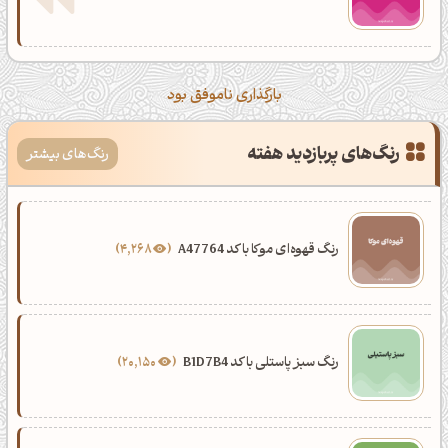
بارگذاری ناموفق بود
رنگ‌های پربازدید هفته
رنگ‌های بیشتر
رنگ قهوه‌ای موکا با کد A47764
4,268
رنگ سبز پاستلی با کد B1D7B4
20,150