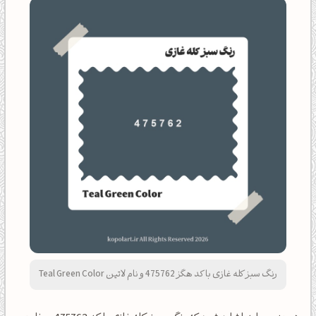
رنگ سبز کله غازی با کد هگز 475762 و نام لاتین Teal Green Color