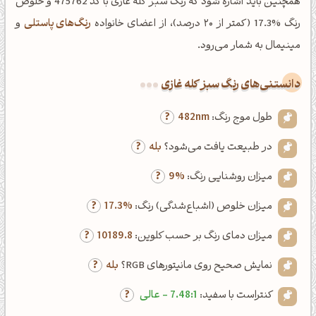
همچنین باید اشاره شود که رنگ سبز کله غازی با کد 475762 و خلوص
رنگ %17.3 (کمتر از ۲۰ درصد)، از اعضای خانواده
رنگ‌های پاستلی
و
مینیمال به شمار می‌رود.
دانستنی‌های رنگ سبز کله غازی
طول موج رنگ:
482nm
در طبیعت یافت می‌شود؟
بله
میزان روشنایی رنگ:
9%
میزان خلوص (اشباع‌شدگی) رنگ:
17.3%
میزان دمای رنگ بر حسب کلوین:
10189.8
نمایش صحیح روی مانیتورهای RGB؟
بله
کنتراست با سفید:
7.48:1 - عالی