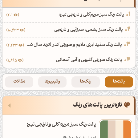
رندر رئال
پالت رنگ طلایی
والپیپر برنامه نویسی
3
پالت رنگ سبز مریم‌گلی و نارنجی تیره
201
رندر سورئال
پالت رنگ فصل‌ها
48
والپیپر خاص
32
پالت رنگ سبز یشمی، سبزآبی و نارنجی
10,643
ادوبی ایلوستریتور
9
پالت رنگ فصل بهار
والپیپر میوه
2
پالت رنگ سفید ابری ملایم و صورتی کدر (ترند سال 1405)
2,233
سبک ماندالا
پالت رنگ فصل پاییز
والپیپر استوک پرچمداران
پالت رنگ صورتی گلبهی و آبی آسمانی
6
1,895
خلاقانه
پالت رنگ فصل تابستان
والپیپر ماشین و موتور
2
پالت‌ها
رنگ‌ها
والپیپرها
مقالات
پترن
پالت رنگ فصل زمستان
والپیپر بازی و انیمیشن
7
ادوبی افترافکتس
8
‌تازه‌ترین پالت‌های رنگ
پالت رنگ میوه و خوراکی
39
ویدئو تایم لپس
پالت رنگ هندوانه
پالت رنگ سبز مریم‌گلی و نارنجی تیره
انیمیشن خلاقانه
پالت رنگ زرشکی