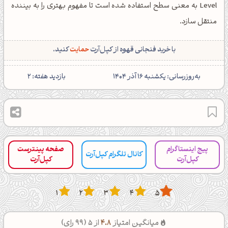
Level به معنی سطح استفاده شده است تا مفهوم بهتری را به بیننده
منتقل سازد.
با خرید فنجانی قهوه از کپل‌آرت
حمایت
کنید.
‌به‌روزرسانی: یکشنبه 16 آذر 1404
بازدید هفته: 2
پیج اینستاگرام
صفحه پینترست
کانال تلگرام کپل‌آرت
کپل‌آرت
کپل‌آرت
1
2
3
4
5
میانگین امتیاز
4.8
از 5 (
99
رای)