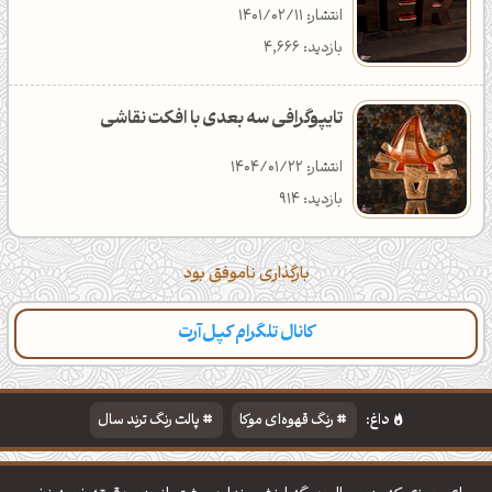
انتشار: 1401/02/11
بازدید: 4,666
تایپوگرافی سه بعدی با افکت نقاشی
انتشار: 1404/01/22
بازدید: 914
بارگذاری ناموفق بود
کانال تلگرام کپل‌آرت
دسته‌بندی
مطالب تازه
تایپوگرافی
پالت‌ها
داغ:
رنگ قهوه‌ای موکا
پالت رنگ ترند سال
دانلود والپیپر مذهبی
تایپوگرافی شعر مولانا