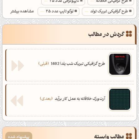
طرح گرافیکی خلاقانه
تایپوگرافی عدد 25
طرح گرافیکی تبریک تولد
لوگو تایپ عدد 25
مشاهده بیشتر
آرت ورک تبریک تولد
خلاقیت در گرافیک
گردش در مطالب
طرح گرافیکی تبریک شب یلدا 1402
قبلی
آرت‌ورک خلاقانه به عمل کار برآید
بعدی
ظهرت بخیر❤️
کپل‌آرت رو دنبال کن!
کانال تلگرام
اینستاگرام
کانال ایــتا
کانال بلـــه
مطالب وابسته
پیشنهاد شده