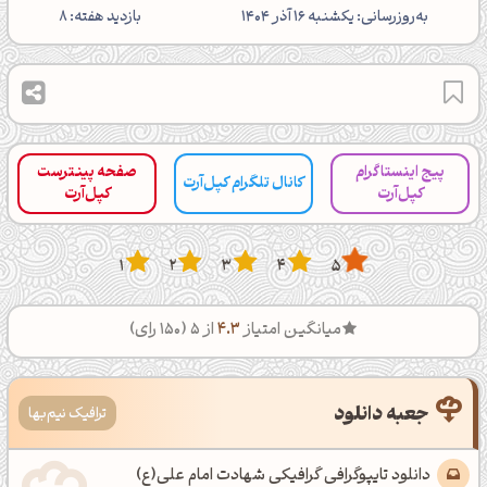
‌به‌روزرسانی: یکشنبه 16 آذر 1404
بازدید هفته: 8
پیج اینستاگرام
صفحه پینترست
کانال تلگرام کپل‌آرت
کپل‌آرت
کپل‌آرت
شبت بخیر❤️
1
2
3
4
5
کپل‌آرت رو دنبال کن!
میانگین امتیاز
4.3
از 5 (
150
رای)
کانال تلگرام
اینستاگرام
کانال ایــتا
کانال بلـــه
جعبه دانلود
ترافیک نیم‌بها
دانلود تایپوگرافی گرافیکی شهادت امام علی(ع)
اَپ اندروید
اَپ ویندوز