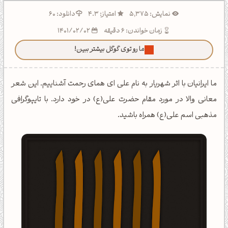
نمایش: 5,375
امتیاز: 4.3
دانلود: 60
زمان خواندن: 6 دقیقه
1401/02/02
ما رو توی گوگل بیشتر ببین!
ما ایرانیان با اثر شهریار به نام علی ای همای رحمت آشناییم. این شعر
معانی والا در مورد مقام حضرت علی(ع) در خود دارد. با تایپوگرافی
مذهبی اسم علی(ع) همراه باشید.