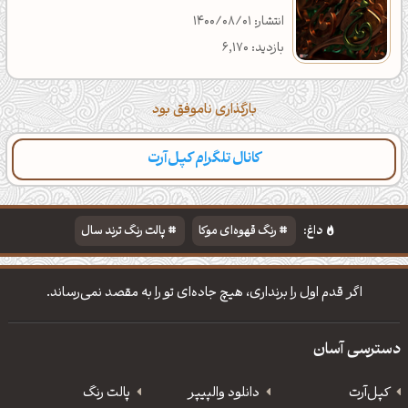
انتشار: 1400/08/01
بازدید: 6,170
بارگذاری ناموفق بود
کانال تلگرام کپل‌آرت
دسته‌بندی
مطالب تازه
تایپوگرافی
پالت‌ها
داغ:
رنگ قهوه‌ای موکا
پالت رنگ ترند سال
دانلود والپیپر مذهبی
تایپوگرافی شعر مولانا
اگر قدم اول را برنداری، هیچ جاده‌ای تو را به مقصد نمی‌رساند.
دسترسی آسان
کپل‌آرت
دانلود‌ والپیپر
پالت رنگ