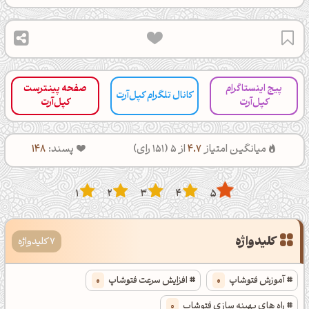
پیج اینستاگرام
صفحه پینترست
کانال تلگرام کپل‌آرت
کپل‌آرت
کپل‌آرت
میانگین امتیاز
4.7
از 5 (
151
رای)
پسند:
148
1
2
3
4
5
کلیدواژه
7 کلیدواژه
آموزش فتوشاپ
0
افزایش سرعت فتوشاپ
0
راه های بهینه سازی فتوشاپ
0