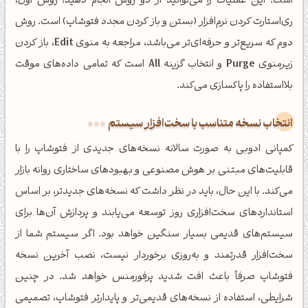
است. این عملیات را می‌توانید از دو روش انجام دهید: روش اول،
ری‌استارت کردن نرم‌افزار (بستن و باز کردن مجدد فتوشاپ) است. روش
دوم که سریع‌تر و حرفه‌ای‌تر می‌باشد، مراجعه به منوی
Edit
، باز کردن
زیرمنوی
Purge
و انتخاب گزینه
All
است که تمامی داده‌های موقت
بلااستفاده را پاکسازی می‌کند.
انتخاب نسخه متناسب با سخت‌افزار سیستم
کمپانی ادوبی به صورت سالانه نسخه‌های جدیدی از فتوشاپ را با
قابلیت‌های مبتنی بر هوش مصنوعی و بهبودهای ساختاری روانه بازار
می‌کند. با این حال، باید در نظر داشت که نسخه‌های جدیدتر، بر اساس
استانداردهای سخت‌افزاری روز توسعه می‌یابند و پردازش آن‌ها برای
شبت بخیر❤️
سیستم‌های قدیمی بسیار سنگین خواهد بود. اگر سیستم شما از
کپل‌آرت رو دنبال کن!
سخت‌افزار قدرتمند و به‌روزی برخوردار نیست، نصب آخرین نسخه
فتوشاپ صرفاً باعث افت شدید پرفورمنس خواهد شد. در چنین
کانال تلگرام
اینستاگرام
شرایطی، استفاده از نسخه‌های قدیمی‌تر و پایدارتر فتوشاپ، تصمیمی