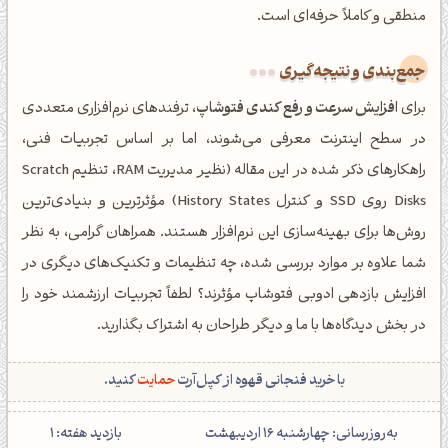
کانال ایــتا
کانال بلـــه
منطقی و کاملاً حرفه‌ای است.
جمع‌بندی و نتیجه‌گیری
اَپ اندروید
اَپ ویندوز
برای
افزایش سرعت و رفع کندی فتوشاپ
، ترفندهای نرم‌افزاری متعددی
در سطح اینترنت معرفی می‌شوند، اما بر اساس تجربیات فنی،
راهکارهای ذکر شده در این مقاله (نظیر مدیریت RAM، تنظیم Scratch
Disks روی SSD و کنترل History States) مؤثرترین و بنیادی‌ترین
روش‌ها برای بهینه‌سازی این نرم‌افزار هستند. همراهان گرامی، به نظر
شما علاوه بر موارد بررسی شده، چه تنظیمات و تکنیک‌های دیگری در
افزایش بازدهی ادوبی فتوشاپ مؤثرند؟ لطفاً تجربیات ارزشمند خود را
در بخش دیدگاه‌ها با ما و دیگر طراحان به اشتراک بگذارید.
با خرید فنجانی قهوه از کپل‌آرت
حمایت
کنید.
‌به‌روزرسانی: چهارشنبه 16 اردیبهشت
بازدید هفته: 1