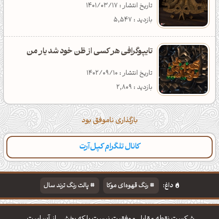
تاریخ انتشار : 1401/03/17
بازدید : 5,547
تایپوگرافی هر کسی از ظن خود شد یار من
تاریخ انتشار : 1402/09/10
بازدید : 2,809
بارگذاری ناموفق بود
کانال تلگرام کپل‌آرت
دسته‌بندی
مطالب تازه
تایپوگرافی
پالت‌ها
داغ:
رنگ قهوه‌ای موکا
پالت رنگ ترند سال
دانلود والپیپر مذهبی
تایپوگرافی شعر مولانا