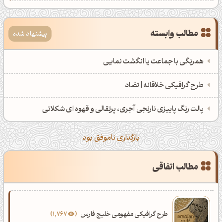
کانال ایــتا
کانال بلـــه
مطالب وابسته
پیشنهاد شده
اَپ اندروید
اَپ ویندوز
همرنگی با جماعت یا انگشت نمایی
طرح گرافیکی خلاقانه | تضاد
پالت رنگ پاییزی نارنجی آجری، پرتقالی و قهوه ای شکلاتی
بارگذاری ناموفق بود
مطالب اتفاقی
طرح گرافیکی مفهومی خلیج فارس
1,767