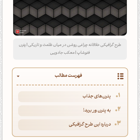
طرح گرافیکی خلاقانه چراغی روشن در میان ظلمت و تاریکی | پترن
فتوشاپ | معکب جادویی
فهرست مطالب
پترن‌های جذاب
به پترن ور برید!
درباره این طرح گرافیکی