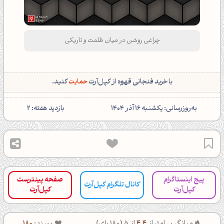
طرح گرافیکی خلاقانه چراغی روشن در میان ظلمت و تاریکی | پترن
فتوشاپ | معکب جادویی
با خرید فنجانی قهوه از کپل‌آرت
حمایت
کنید.
‌به‌روزرسانی: یکشنبه 16 آذر 1404
بازدید هفته: 2
پیج اینستاگرام
صفحه پینترست
کانال تلگرام کپل‌آرت
کپل‌آرت
کپل‌آرت