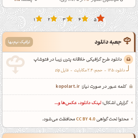
میانگین امتیاز
4.4
از 5 (
180
رای)
پسند:
180
1
2
3
4
5
جعبه دانلود
ترافیک نیم‌بها
دانلود طرح گرافیکی خلاقانه پترن زیبا در فتوشاپ
دانلود:
125
-
حجم: 2.4 مگابایت
-
فایل zip
کلمه عبور در صورت نیاز:
kopolart.ir
گزارش اشکال:
لینک دانلود، عکس‌ها و...
محتوا تحت گواهی
CC BY 4.0
محافظت می‌شود.