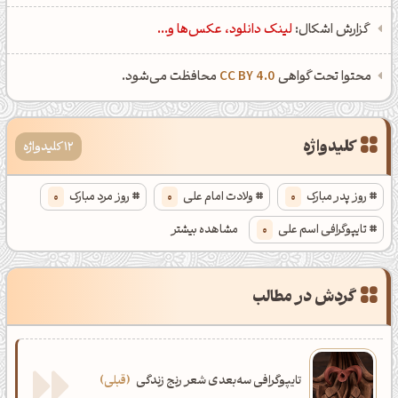
کانال تلگرام
اینستاگرام
گزارش اشکال:
لینک دانلود، عکس‌ها و...
کانال ایــتا
کانال بلـــه
محتوا تحت گواهی
CC BY 4.0
محافظت می‌شود.
اَپ اندروید
اَپ ویندوز
کلیدواژه
12 کلیدواژه
روز پدر مبارک
0
ولادت امام علی
0
روز مرد مبارک
0
تایپوگرافی اسم علی
0
مشاهده بیشتر
تایپوگرافی فارسی
0
خرید کادو برای روز پدر
0
گردش در مطالب
طرح گرافیکی مناسبتی
0
تایپوگرافی مذهبی
0
ایده خلاقانه تایپوگرافی
0
طرح گرافیکی مذهبی
0
عکس پروفایل مذهبی
0
طرح گرافیکی روز پدر
0
تایپوگرافی سه‌بعدی شعر رنج زندگی
قبلی