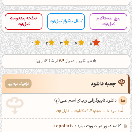
پیج اینستاگرام
صفحه پینترست
کانال تلگرام کپل‌آرت
کپل‌آرت
کپل‌آرت
1
2
3
4
5
میانگین امتیاز
4.9
از 5 (
161
رای)
جعبه دانلود
ترافیک نیم‌بها
دانلود تایپوگرافی زیبای اسم علی(ع)
دانلود:
8
-
حجم: 2.4 مگابایت
-
فایل zip
عصرت بخیر❤️
کپل‌آرت رو دنبال کن!
کلمه عبور در صورت نیاز:
kopolart.ir