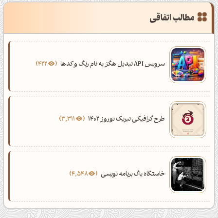
مطالب اتفاقی
سرویس API تبدیل هگز به نام رنگ و کدها
422
طرح گرافیکی تبریک نوروز 1402
3,311
خاستگاه باگ برنامه نویسی
4,548