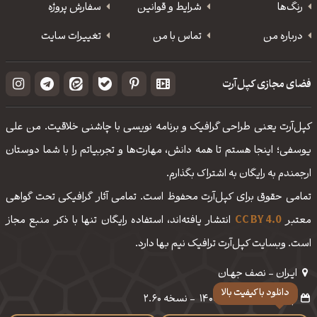
رنگ‌ها
شرایط و قوانین
سفارش پروژه
درباره من
تماس با من
تغییرات سایت
فضای مجازی کپل‌آرت
کپل‌آرت یعنی طراحی گرافیک و برنامه نویسی با چاشنی خلاقیت. من علی
یوسفی؛ اینجا هستم تا همه دانش، مهارت‌‌ها و تجربیاتم را با شما دوستان
ارجمندم به رایگان به اشتراک بگذارم.
تمامی حقوق برای کپل‌آرت محفوظ است. تمامی آثار گرافیکی تحت گواهی
معتبر
CC BY 4.0
انتشار یافته‌اند، استفاده رایگان تنها با ذکر منبع مجاز
است. وبسایت کپل‌آرت ترافیک نیم بها دارد.
ایـران - نصف جهـان
پیدایش: مرداد ماه 1400
-
نسخه 2.60