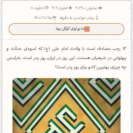
نمایش: 2,720
امتیاز: 4.9
دانلود: 8
زمان خواندن: 5 دقیقه
1401/11/15
ما رو توی گوگل بیشتر ببین!
13 رجب مصادف است با ولادت امام علی (ع) که اسوه‌ی عدالت و
پهلوانی در شیعیان هستند. این روز در ایران روز پدر است. به‌راستی
چه چیزی بهترین کادو برای روز پدر است؟