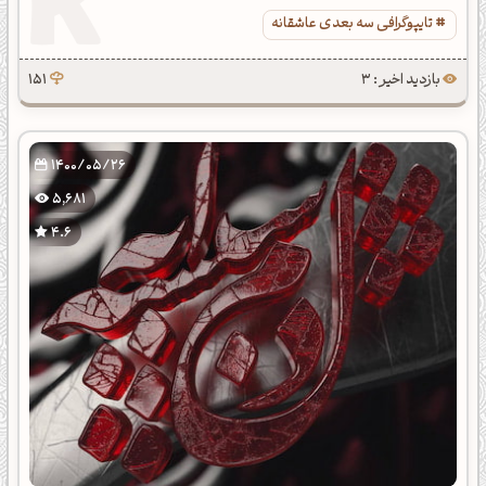
تایپوگرافی سه بعدی عاشقانه
بازدید اخیر : 3
151
1400/05/26
5,681
4.6