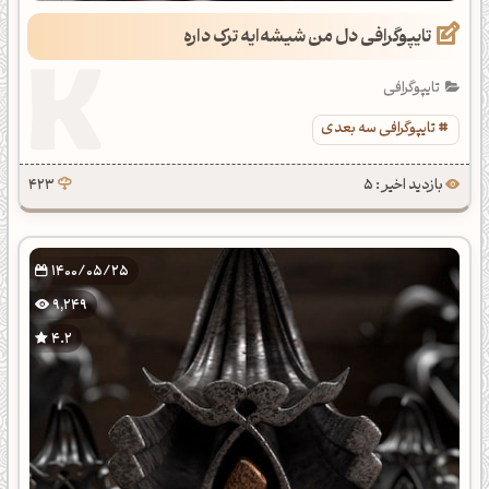
تایپوگرافی دل من شیشه‌ایه ترک داره
تایپوگرافی
تایپوگرافی سه بعدی
بازدید اخیر : 5
423
1400/05/25
9,249
4.2