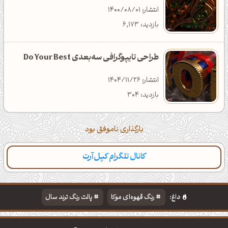
انتشار: 1400/08/01
بازدید: 6,173
طراحی تایپوگرافی سه‌بعدی Do Your Best
انتشار: 1404/11/26
بازدید: 304
بارگذاری ناموفق بود
کانال تلگرام کپل‌آرت
داغ:
رنگ قهوه‌ای موکا
پالت رنگ ترند سال
دانلود والپیپر مذهبی
تایپوگرافی شعر مولانا