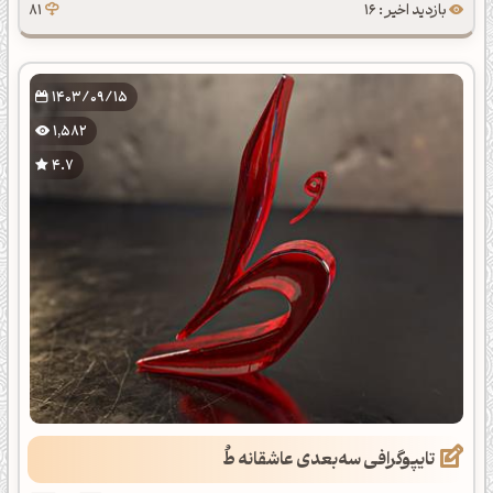
بازدید اخیر : 16
81
1403/09/15
1,582
4.7
تایپوگرافی سه‌بعدی عاشقانه طُ