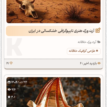
آرت ورک هنری تایپوگرافی خشکسالی در ایران
آرت ورک خلاقانه
طراحی گرافیک خلاقانه
بازدید اخیر : 6
19
1404/01/22
916
4.1