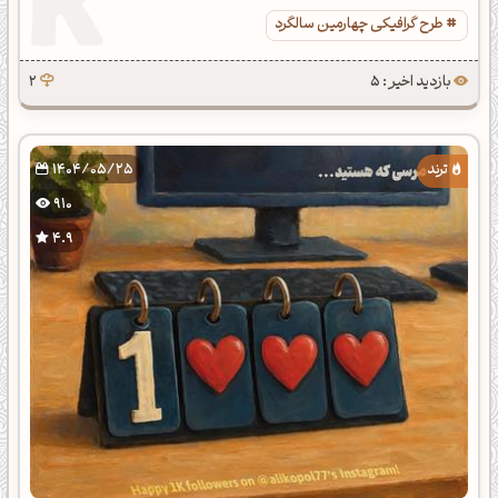
طرح گرافیکی چهارمین سالگرد
بازدید اخیر : 5
2
1404/05/25
910
4.9