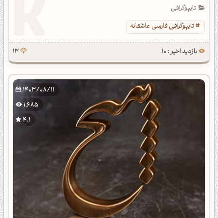
تایپوگرافی
تایپوگرافی فارسی عاشقانه
بازدید اخیر : 10
13
1403/08/11
1,685
4.1