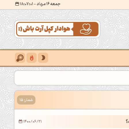
جمعه 16 مرداد
- ۱۸:۰۷:۰۲
شمار: 15
؟
1400/06/21