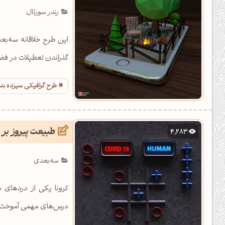
رندر سورئال
این طرح خلاقانه سه‌بع
گذراندن تعطیلات در فضا
طرح گرافیکی سیزده بد
طبیعت پیروز بر 
4,283
سه‌بعدی
درس‌های مهمی آموخت. ب