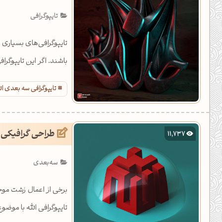
یل کدهای رنگ
تایپوگرافی
تن رنگ مکمل
تایپوگرافی‌های بسیاری ب
ده تمام ابزارها
باشند. اگر این تایپوگر
تایپوگرافی سه بعدی ال
طراحی گرافیکی ز
11,737
سه‌بعدی
برخی از اعمال زشت موج
تایپوگرافی الله با موض