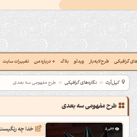
+
رهای گرافیکی
طرح‌لایه‌باز
ویدئو
بلاگ
درباره من
تغییرات سایت
ت پالت از تصویر
درباره‌من
کپل‌آرت
نگاره‌های گرافیکی
طرح مفهومی سه بعدی
ب رنگ‌ها باهم
سفارش پروژه
 نام رنگ با کد Hex
تماس با ‌من
طرح مفهومی سه بعدی
خراج کد رنگ از عکس
سوالات متداول‌‌
خدا چه رنگیست
8,062
ت پالت رنگ با هوش‌مصنوعی