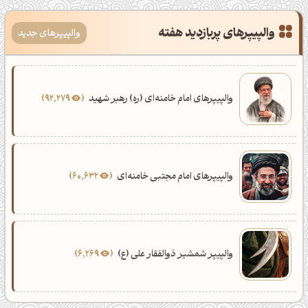
والپیپرهای پربازدید هفته
والپیپرهای جدید
والپیپرهای امام خامنه‌ای (ره) رهبر شهید
92,279
والپیپرهای امام مجتبی خامنه‌ای
60,632
والپیپر شمشیر ذوالفقار علی (ع)
6,269