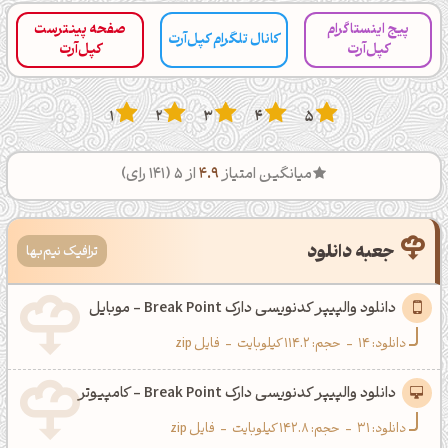
پیج اینستاگرام
صفحه پینترست
کانال تلگرام کپل‌آرت
کپل‌آرت
کپل‌آرت
1
2
3
4
5
میانگین امتیاز
4.9
از 5 (
141
رای)
جعبه دانلود
ترافیک نیم‌بها
دانلود والپیپر کدنویسی دارک Break Point - موبایل
دانلود:
14
-
حجم: 114.2 کیلوبایت
-
فایل zip
دانلود والپیپر کدنویسی دارک Break Point - کامپیوتر
دانلود:
31
-
حجم: 142.8 کیلوبایت
-
فایل zip