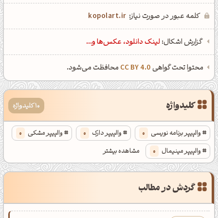
کلمه عبور در صورت نیاز:
kopolart.ir
گزارش اشکال:
لینک دانلود، عکس‌ها و...
محتوا تحت گواهی
CC BY 4.0
محافظت می‌شود.
کلیدواژه
10 کلیدواژه
والپیپر برنامه نویسی
0
والپیپر دارک
0
والپیپر مشکی
0
والپیپر مینیمال
0
مشاهده بیشتر
پس زمینه برنامه نویسی
0
والپیپر خفن کد نویسی
0
گردش در مطالب
والپیپر مشکی خاص
0
والپیپر ساده دارک
0
والپیپر برنامه نویسی برای کامپیوتر
0
والپیپر دارک با کیفیت 4k
0