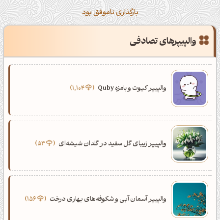
بارگذاری ناموفق بود
کانال تلگرام
اینستاگرام
والپیپرهای تصادفی
کانال ایــتا
کانال بلـــه
والپیپر کیوت و بامزه Quby
1,104
اَپ اندروید
اَپ ویندوز
والپیپر زیبای گل سفید در گلدان شیشه‌ای
53
والپیپر آسمان آبی و شکوفه‌های بهاری درخت
156