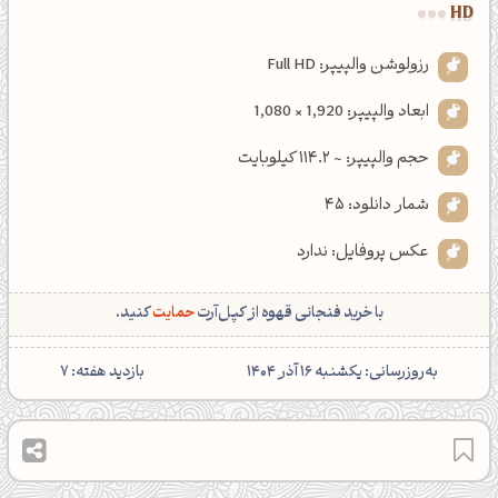
HD
رزولوشن والپیپر: Full HD
ابعاد والپیپر: 1,920 × 1,080
حجم والپیپر: ~ 114.2 کیلوبایت
شمار دانلود: 45
عکس پروفایل: ندارد
با خرید فنجانی قهوه از کپل‌آرت
حمایت
کنید.
‌به‌روزرسانی: یکشنبه 16 آذر 1404
بازدید هفته: 7