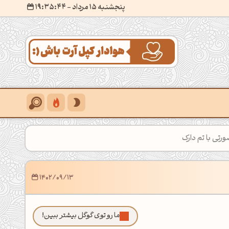
پنجشنبه 15 مرداد
- ۱۹:۳۵:۴۶
رتی با تم دارک
1402/09/13
ما رو توی گوگل بیشتر ببین!