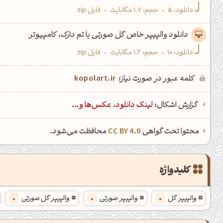
کانال ایــتا
کانال بلـــه
دانلود:
5
-
حجم: 1.7 مگابایت
-
فایل zip
دانلود والپیپر خاص گل صورتی با تم دارک، کامپیوتر
اَپ اندروید
اَپ ویندوز
دانلود:
10
-
حجم: 1.2 مگابایت
-
فایل zip
کلمه عبور در صورت نیاز:
kopolart.ir
گزارش اشکال:
لینک دانلود، عکس‌ها و...
محتوا تحت گواهی
CC BY 4.0
محافظت می‌شود.
کلیدواژه
والپیپر گل
0
والپیپر صورتی
0
والپیپر گل صورتی
0
والپیپر گل با کیفیت 4k
0
والپیپر صورتی دخترونه
0
والپیپ