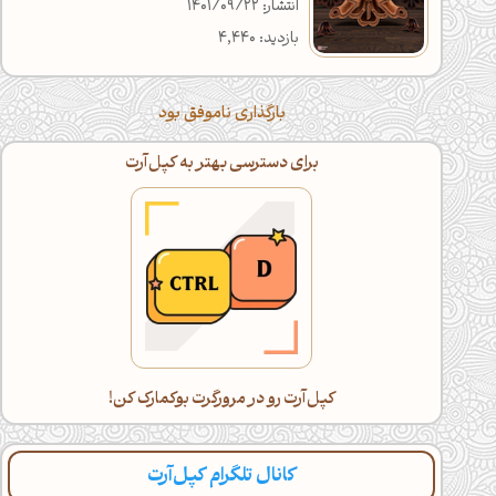
انتشار: 1401/09/22
بازدید: 4,440
بارگذاری ناموفق بود
اگه خسته شدی، با گوشی ادامه بده!
دراز بکش و کپل‌آرت رو اسکرول کن(:
کانال تلگرام کپل‌آرت