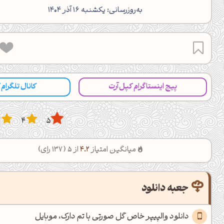
‌به‌روزرسانی: یکشنبه 16 آذر 1404
پیج اینستاگرام کپل‌آرت
کانال تلگرام
3
4
5
میانگین امتیاز
4.2
از 5 (
137
رای)
عصرت بخیر❤️
کپل‌آرت رو دنبال کن!
جعبه دانلود
کانال تلگرام
اینستاگرام
دانلود والپیپر خاص گل صورتی با تم دارک، موبایل