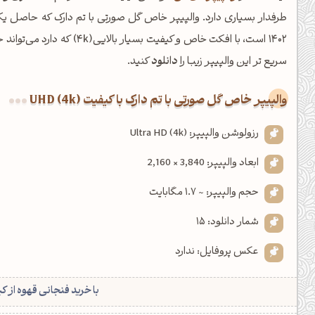
طرفدار بسیاری دارد. والپیپر خاص گل صورتی با تم دارک که حاصل 
1402 است، با افکت خاص و کیفی
سریع تر این والپیپر زیبا را
دانلود
کنید.
والپیپر خاص گل صورتی با تم دارک با کیفیت UHD (4k)
رزولوشن والپیپر: Ultra HD (4k)
ابعاد والپیپر: 3,840 × 2,160
حجم والپیپر: ~ 1.7 مگابایت
شمار دانلود: 15
عکس پروفایل: ندارد
با خرید فنجانی قهوه از ک