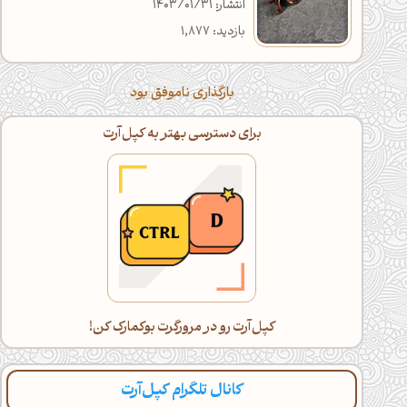
انتشار: 1403/01/31
بازدید: 1,877
بارگذاری ناموفق بود
اگه خسته شدی، با گوشی ادامه بده!
دراز بکش و کپل‌آرت رو اسکرول کن(:
کانال تلگرام کپل‌آرت