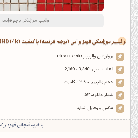
کانال ایــتا
کانال بلـــه
والپیپر موزاییکی پرچم فرانسه بر
اَپ اندروید
اَپ ویندوز
والپیپر موزاییکی قرمز و آبی (پرچم فرانسه) با کیفیت UHD (4k)
رزولوشن والپیپر: Ultra HD (4k)
ابعاد والپیپر: 3,840 × 2,160
حجم والپیپر: ~ 3.9 مگابایت
شمار دانلود: 53
عکس پروفایل: ندارد
با خرید فنجانی قهوه از ک