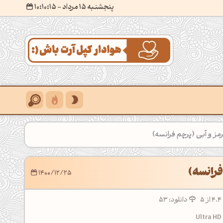
پنجشنبه 15 مرداد
- ۱۰:۱۰:۱۷
رمز و آبی (پرچم فرانسه)
فرانسه)
1400/12/25
5
دانلود: 53