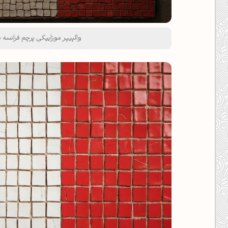
والپیپر موزاییکی پرچم فرانسه با کیفیت 4k ب
صبحت بخیر❤️
کپل‌آرت رو دنبال کن!
کانال تلگرام
اینستاگرام