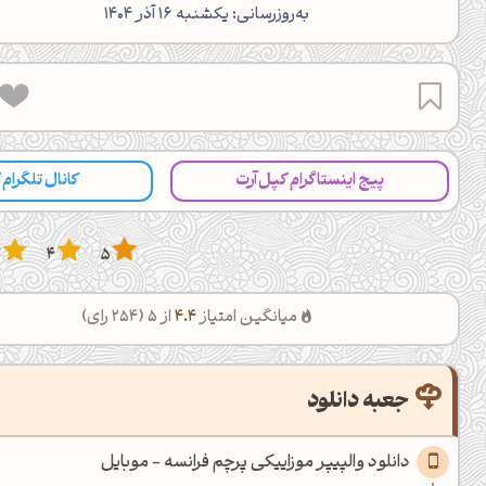
‌به‌روزرسانی: یکشنبه 16 آذر 1404
پیج اینستاگرام کپل‌آرت
کانال تلگرام
3
4
5
میانگین امتیاز
4.4
از 5 (
254
رای)
جعبه دانلود
دانلود والپیپر موزاییکی پرچم فرانسه - موبایل