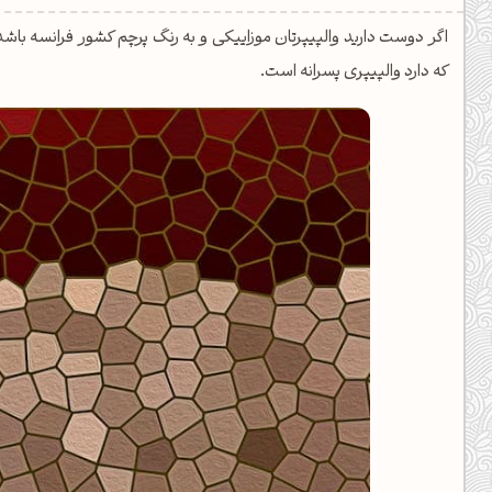
یل کدهای رنگ
اگر دوست دارید والپیپرتان موزاییکی و به رنگ پرچم کشور فرانسه با
تن رنگ مکمل
که دارد والپیپری پسرانه است.
ده تمام ابزارها