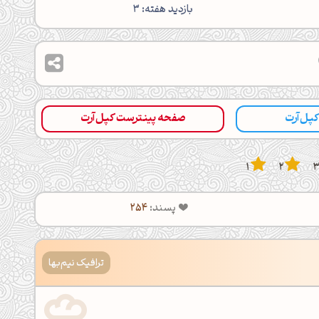
بازدید هفته: 3
 کپل‌آرت
صفحه پینترست کپل‌آرت
1
2
پسند:
254
ترافیک نیم‌بها