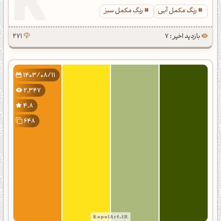
رنگ مکمل آبی
رنگ مکمل سبز
بازدید اخیر : 7
271
1403/08/11
2,347
4.8
648