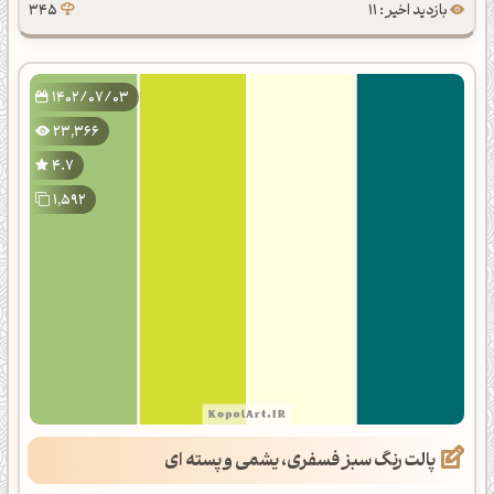
بازدید اخیر : 11
345
1402/07/03
23,366
4.7
1,592
پالت رنگ سبز فسفری، یشمی و پسته ای