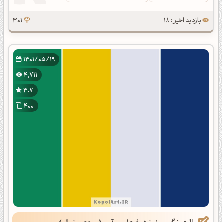
بازدید اخیر : 18
301
1401/05/19
4,711
4.7
400