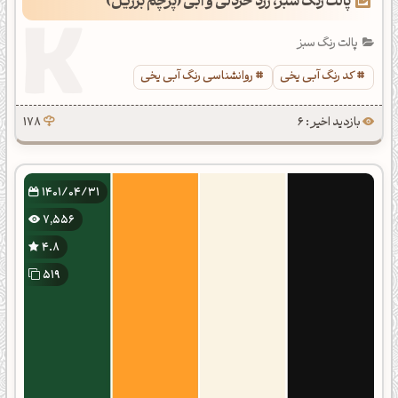
پالت رنگ سبز، زرد خردلی و آبی (پرچم برزیل)
پالت رنگ سبز
کد رنگ آبی یخی
روانشناسی رنگ آبی یخی
بازدید اخیر : 6
178
1401/04/31
7,556
4.8
519