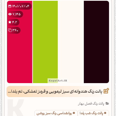
1401/07/04
7,145
4.2
360
پالت رنگ هندوانه‌ای سبز لیمویی و قرمز تمشکی، تم یلدایی
پالت رنگ فصل بهار
پالت رنگ شب یلدا
روانشناسی رنگ سبز روشن