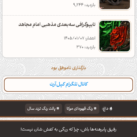
بازدید: 9,244
تایپوگرافی سه‌بعدی مذهبی امام مجاهد
انتشار: 1405/01/07
بازدید: 370
بارگذاری ناموفق بود
کانال تلگرام کپل‌آرت
داغ:
رنگ قهوه‌ای موکا
پالت رنگ ترند سال
دانلود والپیپر مذهبی
تایپوگرافی شعر مولانا
رفیق پابرهنه‌ها باش، چرا که ریگی به کفش شان نیست!