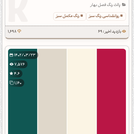
پالت رنگ فصل بهار
روانشناسی رنگ سبز
رنگ مکمل سبز
بازدید اخیر : 69
1,698
1402/03/23
7,576
4.6
1,160