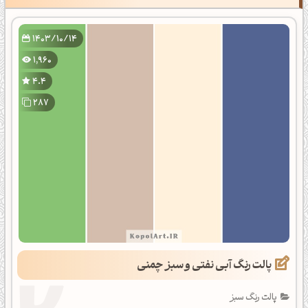
1403/10/14
1,960
4.4
287
پالت رنگ آبی نفتی و سبز چمنی
پالت رنگ سبز