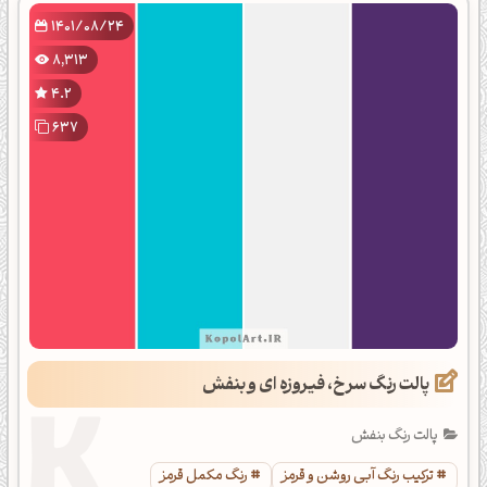
1401/08/24
8,313
4.2
637
پالت رنگ سرخ، فیروزه ای و بنفش
پالت رنگ بنفش
ترکیب رنگ آبی روشن و قرمز
رنگ مکمل قرمز