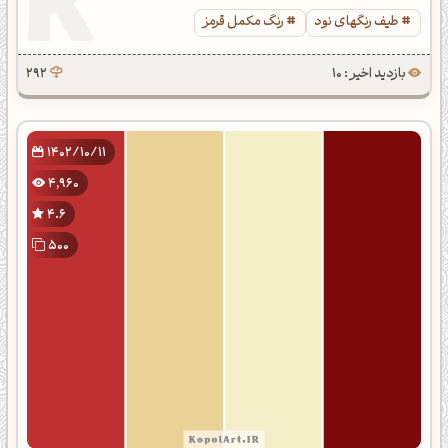
طیف رنگهای نود
رنگ مکمل قرمز
بازدید اخیر : 10
292
1402/10/11
4,960
4.6
500