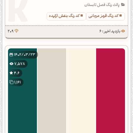
پالت رنگ فصل تابستان
کد رنگ قرمز مرجانی
کد رنگ بنفش ارکیده
بازدید اخیر : 6
209
1402/03/23
7,578
4.6
1,161