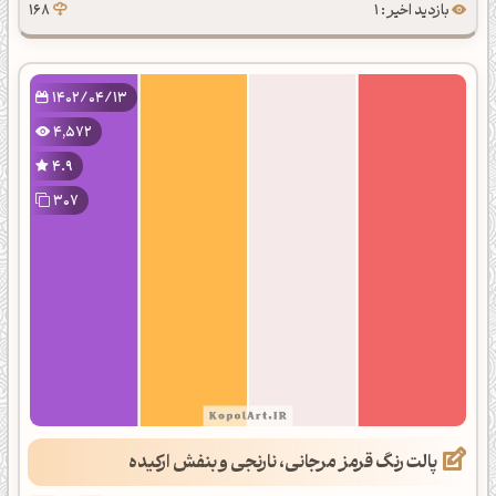
بازدید اخیر : 1
168
1402/04/13
4,572
4.9
307
پالت رنگ قرمز مرجانی، نارنجی و بنفش ارکیده