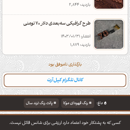
بازدید: 2,844
طرح گرافیکی سه‌بعدی دلار 70 تومنی
انتشار: 1403/01/31
بازدید: 1,879
بارگذاری ناموفق بود
کانال تلگرام کپل‌آرت
داغ:
رنگ قهوه‌ای موکا
پالت رنگ ترند سال
دانلود والپیپر مذهبی
تایپوگرافی شعر مولانا
کسی که به پشتکار خود اعتماد دارد ارزشی برای شانس قائل نیست.