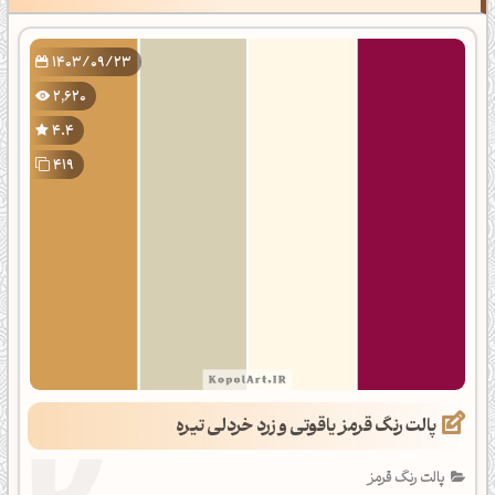
1403/09/23
2,620
4.4
419
پالت رنگ قرمز یاقوتی و زرد خردلی تیره
پالت رنگ قرمز