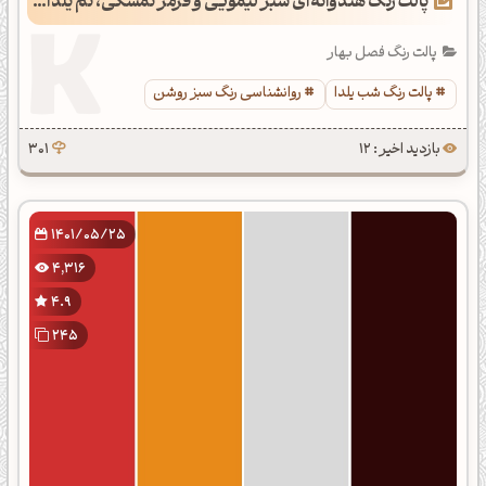
پالت رنگ هندوانه‌ای سبز لیمویی و قرمز تمشکی، تم یلدایی
پالت رنگ فصل بهار
پالت رنگ شب یلدا
روانشناسی رنگ سبز روشن
بازدید اخیر : 12
301
1401/05/25
4,316
4.9
245