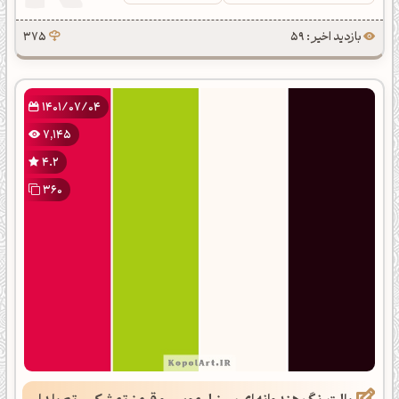
بازدید اخیر : 59
375
1401/07/04
7,145
4.2
360