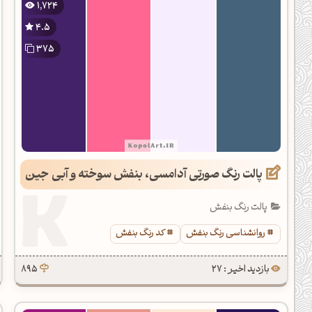
1,724
دیل کدهای رنگ
4.5
فتن رنگ مکمل
375
هده تمام ابزارها
پالت رنگ صورتی آدامسی، بنفش سوخته و آبی جین
پالت رنگ بنفش
روانشناسی رنگ بنفش
کد رنگ بنفش
بازدید اخیر : 27
895