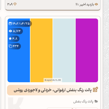
بازدید اخیر : 11
309
1402/04/25
5,174
4.8
434
پالت رنگ بنفش ارغوانی، خردلی و لاجوردی روشن
پالت رنگ بنفش