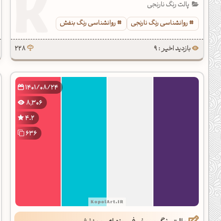
پالت رنگ نارنجی
روانشناسی رنگ نارنجی
روانشناسی رنگ بنفش
بازدید اخیر : 9
228
1401/08/24
8,306
4.2
636