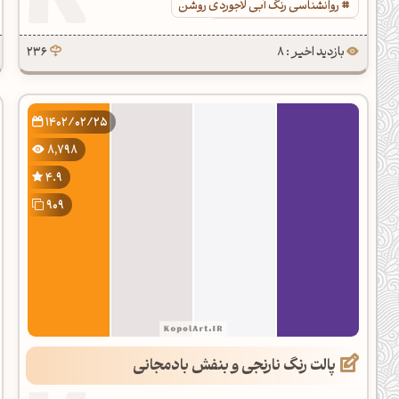
روانشناسی رنگ آبی لاجوردی روشن
کد رنگ آبی لاجوردی روشن
بازدید اخیر : 8
236
1402/02/25
8,798
4.9
909
پالت رنگ نارنجی و بنفش بادمجانی