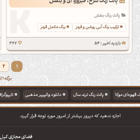
پالت رنگ سرخ، فیروزه ای و بنفش
پالت رنگ بنفش
ترکیب رنگ آبی روشن و قرمز
رنگ مکمل قرمز
بازدید اخیر : 54
367
2
1
برگه 1 از 2
 قهوه‌ای موکا
پالت رنگ ترند سال
دانلود والپیپر مذهبی
تایپوگرا
اجازه ندهید که دیروز بیشتر از امروز مورد توجه قرار گیرد.
فضای مجازی کپل‌