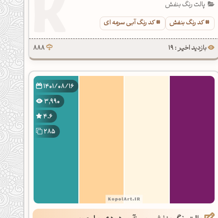
پالت رنگ بنفش
کد رنگ بنفش
کد رنگ آبی سرمه ای
بازدید اخیر : 19
888
1401/08/16
3,990
4.6
285