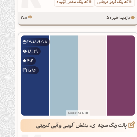
کد رنگ قرمز مرجانی
کد رنگ بنفش ارکیده
بازدید اخیر : 5
208
1401/09/08
18,129
4.2
1,086
پالت رنگ سرمه ای، بنفش آلویی و آبی کبریتی