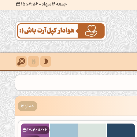
جمعه 16 مرداد
- ۱۵:۰۷:۵۷
شمار: 16
1404/11/26