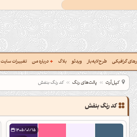
+
ارهای گرافیکی
طرح‌لایه‌باز
ویدئو
بلاگ
درباره من
تغییرات سایت
خت پالت از تصویر
درباره‌من
کپل‌آرت
پالت‌های رنگ
کد رنگ بنفش
یب رنگ‌ها باهم
سفارش پروژه
تن نام رنگ با کد Hex
تماس با ‌من
تخراج کد رنگ از عکس
سوالات متداول‌‌
خت پالت رنگ با هوش‌مصنوعی
1405/01/15