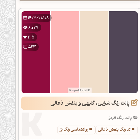
1403/01/08
6,077
4.5
523
پالت رنگ شرابی، گلبهی و بنفش ذغالی
پالت رنگ قرمز
کد رنگ بنفش ذغالی
روانشناسی رنگ بژ