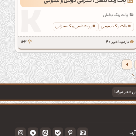
پالت رنگ بنفش، سبزآبی دودی و لیمویی
پالت رنگ بنفش
پالت رنگ لیمویی
روانشناسی رنگ سبزآبی
بازدید اخیر : 4
163
فی شعر مولانا
آرت