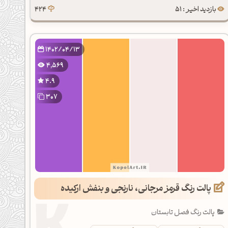
بازدید اخیر : 51
424
1402/04/13
4,569
4.9
307
پالت رنگ قرمز مرجانی، نارنجی و بنفش ارکیده
پالت رنگ فصل تابستان