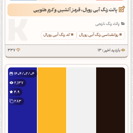
پالت رنگ آبی رویال، قرمز آتشین و کرم هلویی
پالت رنگ نارنجی
روانشناسی رنگ آبی رویال
کد رنگ آبی رویال
بازدید اخیر : 13
337
1404/02/04
2,137
4.9
283