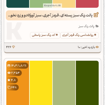
پالت رنگ سبز پسته‌ای، قرمز آجری، سبز آووکادو و زرد نخودی
پالت رنگ سبز
روانشناسی رنگ قرمز آجری
کد رنگ سبز پاستلی
بازدید اخیر : 10
426
1403/08/11
2,354
4.8
648