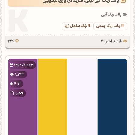
پالت رنگ آبی نیلی، سرمه‌ای و زرد لیمویی
پالت رنگ آبی
پالت رنگ رسمی
رنگ مکمل زرد
بازدید اخیر : 2
226
1402/11/26
8,173
4.3
1,059