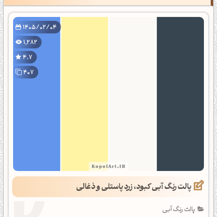
1405/02/04
1,282
4.7
407
پالت رنگ آبی کبود، زرد پاستلی و ذغالی
پالت رنگ آبی