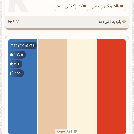
پالت رنگ زرد و آبی
کد رنگ آبی کبود
بازدید اخیر : 18
636
1404/05/19
1,705
4.2
256