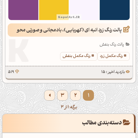
پالت رنگ زرد انبه ای (کهربایی)، بادمجانی و صورتی محو
پالت رنگ بنفش
رنگ مکمل زرد
رنگ مکمل بنفش
بازدید اخیر : 15
519
3
2
1
برگه 1 از 3
دسته‌بندی مطالب