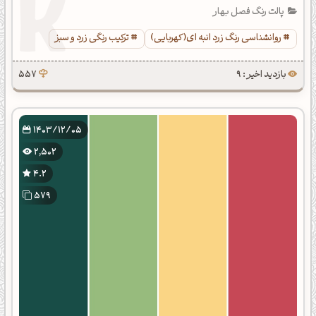
پالت رنگ فصل بهار
روانشناسی رنگ زرد انبه ای(کهربایی)
ترکیب رنگی زرد و سبز
بازدید اخیر : 9
557
1403/12/05
2,502
4.2
579