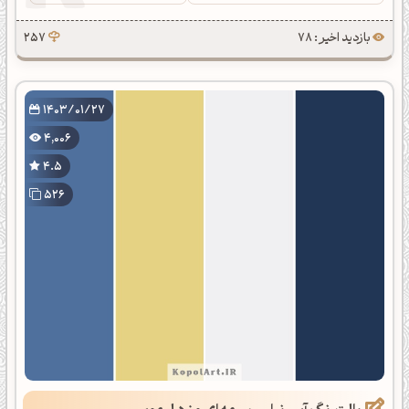
بازدید اخیر : 78
257
1403/01/27
4,006
4.5
526