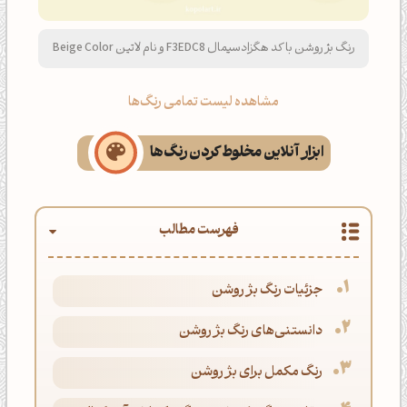
رنگ بژ روشن با کد هگزادسیمال F3EDC8 و نام لاتین Beige Color
مشاهده لیست تمامی رنگ‌ها
ابزار آنلاین مخلوط کردن رنگ‌ها
فهرست مطالب
جزئیات رنگ بژ روشن
دانستنی‌های رنگ بژ روشن
رنگ مکمل برای بژ روشن