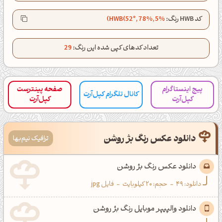
کانال تلگرام
اینستاگرام
کد HWB رنگ:
HWB(52°, 78%, 5%)
کانال ایــتا
کانال بلـــه
تعداد کدهای کپی شده این رنگ:
29
اَپ اندروید
اَپ ویندوز
پیج اینستاگرام
صفحه پینترست
کانال تلگرام کپل‌آرت
کپل‌آرت
کپل‌آرت
دانلود عکس رنگ بژ روشن
ترافیک نیم‌بها
دانلود عکس رنگ بژ روشن
دانلود:
49
-
حجم: 20 کیلوبایت
-
فایل jpg
دانلود والپیپر موبایل رنگ بژ روشن