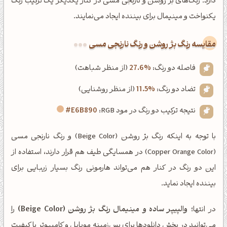
دارد. رنگ‌های بژ روشن و نارنجی مسی در کنار یکدیگر یک ترکیب رنگ
یکنواخت و مینیمال برای بیننده ایجاد می‌نمایند.
‌مقایسه رنگ بژ روشن و رنگ نارنجی مسی
فاصله دو رنگ:
27.6%
(از منظر شباهت)
تضاد دو رنگ:
11.5%
(از منظر روشنایی)
نتیجه ترکیب دو رنگ در مود RGB:
#E6B890
با توجه به اینکه رنگ بژ روشن (Beige Color) و رنگ نارنجی مسی
(Copper Orange Color) در همسایگی طیف هم قرار دارند، استفاده از
این دو رنگ در کنار هم می‌تواند هارمونی رنگ بسیار زیبایی برای
بیننده ایجاد نماید.
در انتها؛
والپیپر ساده و مینیمال رنگ بژ روشن (Beige Color)
را
می‌توانید در بخش دانلودها برای پس‌زمینه موبایل و کامپیوتر با کیفیت