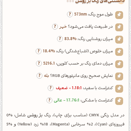
دانستنی‌های رنگ بژ روشن
طول موج رنگ:
573nm
در طبیعت یافت می‌شود؟
خیر
میزان روشنایی رنگ:
83.8%
میزان خلوص (اشباع‌شدگی) رنگ:
18.4%
میزان دمای رنگ بر حسب کلوین:
5216.1
نمایش صحیح روی مانیتورهای RGB؟
بله
کنتراست با سفید:
1.18:1 - ضعیف
کنتراست با مشکی:
17.76:1 - عالی
در مدل رنگی CMYK (مناسب برای چاپ)، رنگ
بژ روشن
شامل: %0
فیروزه‌ای (Cyan)، %2 سرخابی (Magenta)، %18 زرد (Yellow) و %5