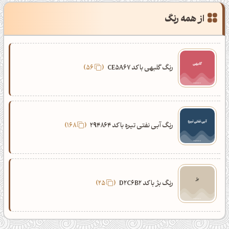
از همه رنگ
رنگ گلبهی با کد CE5A67
56
رنگ آبی نفتی تیره با کد 294864
168
رنگ بژ با کد D2C6B2
25