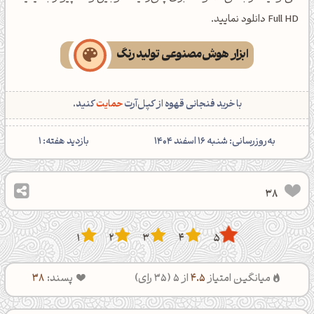
Full HD دانلود نمایید.
ابزار هوش‌مصنوعی تولید رنگ
با خرید فنجانی قهوه از کپل‌آرت
حمایت
کنید.
‌به‌روزرسانی: شنبه 16 اسفند 1404
بازدید هفته:
1
38
1
2
3
4
5
میانگین امتیاز
4.5
از 5 (
35
رای)
پسند:
38