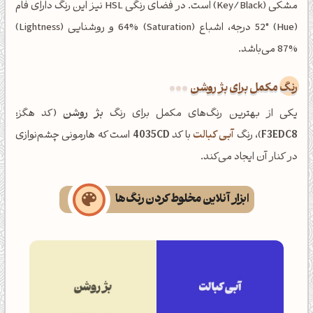
مشکی (Key/Black) است. در فضای رنگی HSL نیز این رنگ دارای فام
(Hue) 52° درجه، اشباع (Saturation) 64% و روشنایی (Lightness)
87% می‌باشد.
رنگ مکمل برای بژ روشن
یکی از بهترین رنگ‌های مکمل برای رنگ
بژ روشن
(کد هگز:
F3EDC8
)، رنگ
آبی کبالت
با کد
4035CD
است که هارمونی چشم‌نوازی
در کنار آن ایجاد می‌کند.
ابزار آنلاین مخلوط کردن رنگ‌ها