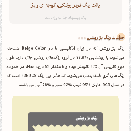
پالت رنگ قرمز زرشکی، گوجه ای و بژ
جزئیات رنگ بژ روشن
رنگ
بژ روشن
که در زبان انگلیسی با نام
Beige Color
شناخته
می‌شود، با روشنایی %83.8 در گروه رنگ‌های روشن جای دارد. طول
موج تقریبی آن 573 نانومتر بوده و با مقدار 52 درجه Hue، در خانواده
رنگ‌های گرم
طبقه‌بندی می‌شود. کد هگز این رنگ
F3EDC8
است که
در مدل RGB حاوی %95 قرمز، %92 سبز و %78 آبی می‌باشد.