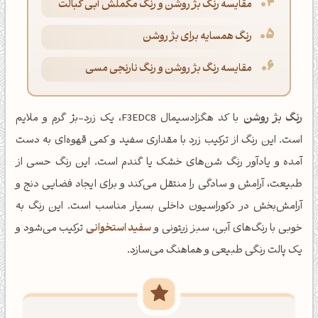
مقایسه رنگ بژ روشن و رنگ مکملش آبی کبالت
رنگ همسایه برای بژ روشن
مقایسه رنگ بژ روشن و رنگ نارنجی مسی
رنگ بژ روشن
با کد هگزادسیمال F3EDC8، یک زرد-بژ گرم و ملایم
است. این رنگ از ترکیب زرد با مقداری سفید و کمی قهوه‌ای به دست
آمده و یادآور رنگ شن‌های خشک یا گندم است. این رنگ حسی از
طبیعت، آرامش و سادگی را منتقل می‌کند و برای ایجاد فضایی دنج و
آرامش‌بخش در دکوراسیون داخلی بسیار مناسب است. این رنگ به
خوبی با رنگ‌های آبی، سبز زیتونی و
سفید استخوانی
ترکیب می‌شود و
یک پالت رنگی طبیعی و هماهنگ می‌سازد.