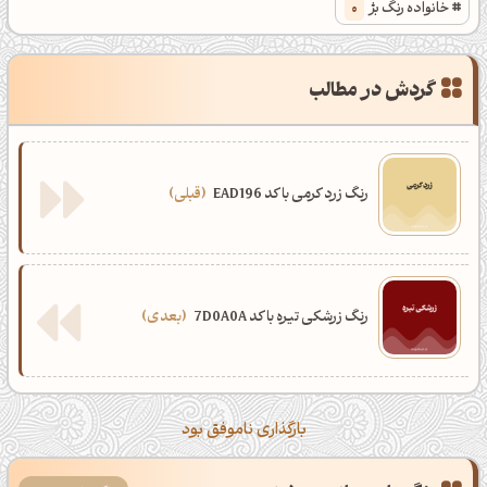
خانواده رنگ بژ
0
گردش در مطالب
رنگ زرد کرمی با کد EAD196
قبلی
رنگ زرشکی تیره با کد 7D0A0A
بعدی
بارگذاری ناموفق بود