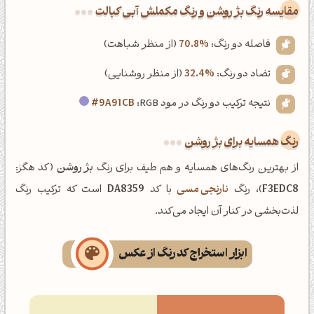
‌مقایسه رنگ بژ روشن و رنگ مکملش آبی کبالت
فاصله دو رنگ:
70.8%
(از منظر شباهت)
تضاد دو رنگ:
32.4%
(از منظر روشنایی)
نتیجه ترکیب دو رنگ در مود RGB:
#9A91CB
رنگ همسایه برای بژ روشن
از بهترین رنگ‌های همسایه و هم طیف برای رنگ
بژ روشن
(کد هگز:
F3EDC8
)، رنگ
نارنجی مسی
با کد
DA8359
است که ترکیب رنگ
لذت‌بخشی در کنار آن ایجاد می‌کند.
ابزار استخراج کد رنگ از عکس