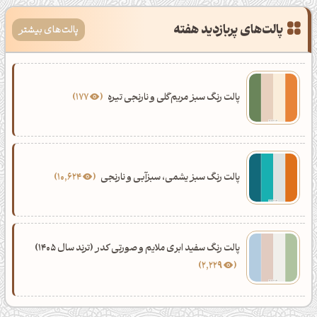
پالت‌های پربازدید هفته
پالت‌های بیشتر
پالت رنگ سبز مریم‌گلی و نارنجی تیره
177
پالت رنگ سبز یشمی، سبزآبی و نارنجی
10,624
پالت رنگ سفید ابری ملایم و صورتی کدر (ترند سال 1405)
2,229