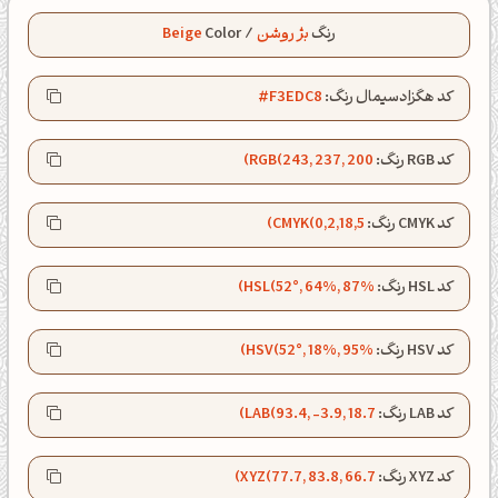
رنگ
بژ روشن
/
Color
Beige
کد هگزادسیمال رنگ:
#F3EDC8
کد RGB رنگ:
RGB(243, 237, 200)
کد CMYK رنگ:
CMYK(0,2,18,5)
کد HSL رنگ:
HSL(52°, 64%, 87%)
کد HSV رنگ:
HSV(52°, 18%, 95%)
کد LAB رنگ:
LAB(93.4, -3.9, 18.7)
ظهرت بخیر❤️
کپل‌آرت رو دنبال کن!
کد XYZ رنگ:
XYZ(77.7, 83.8, 66.7)