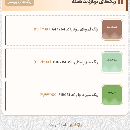
رنگ‌های پربازدید هفته
رنگ‌های بیشتر
رنگ قهوه‌ای موکا با کد A47764
4,193
رنگ سبز پاستلی با کد B1D7B4
20,094
رنگ سبز ماچا با کد 81B061
7,463
بارگذاری ناموفق بود