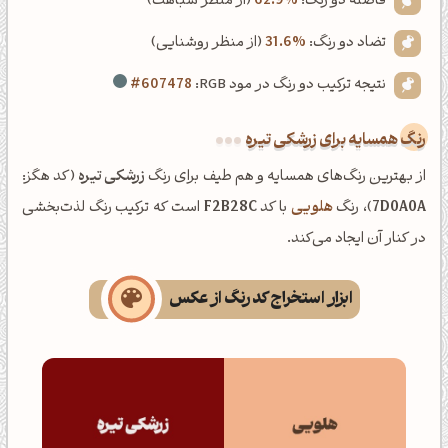
فاصله دو رنگ:
62.9%
(از منظر شباهت)
تضاد دو رنگ:
31.6%
(از منظر روشنایی)
نتیجه ترکیب دو رنگ در مود RGB:
#607478
رنگ همسایه برای زرشکی تیره
از بهترین رنگ‌های همسایه و هم طیف برای رنگ
زرشکی تیره
(کد هگز:
7D0A0A
)، رنگ
هلویی
با کد
F2B28C
است که ترکیب رنگ لذت‌بخشی
در کنار آن ایجاد می‌کند.
ابزار استخراج کد رنگ از عکس