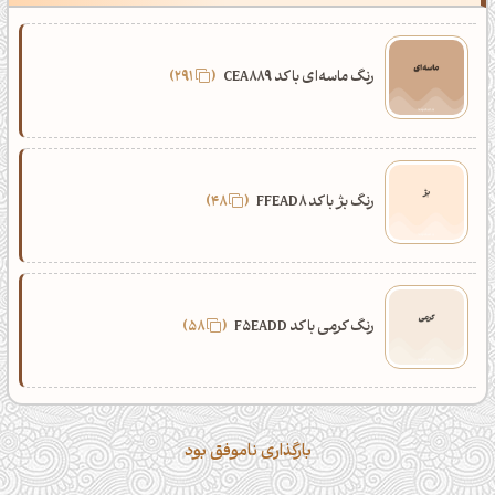
رنگ ماسه‌ای با کد CEA889
291
رنگ بژ با کد FFEAD8
48
رنگ کرمی با کد F5EADD
58
بارگذاری ناموفق بود