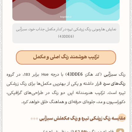
نمایش هارمونی رنگ زرشکی تیره در کنار مکمل جذاب خود، سبزآبی
(43DDE6)
ترکیب هوشمند رنگ اصلی و مکمل
رنگ
سبزآبی
(کد هگز:
43DDE6
) با درجه Hue برابر 183، در گروه
رنگ‌های سرد
قرار داشته و یکی از بهترین مکمل‌ها برای رنگ زرشکی
تیره است. ترکیب هنرمندانه این دو رنگ در طراحی‌های گرافیکی،
دکوراسیون و مد، جلوه‌ای حرفه‌ای و هماهنگ خلق خواهد کرد.
‌مقایسه رنگ زرشکی تیره و رنگ مکملش سبزآبی