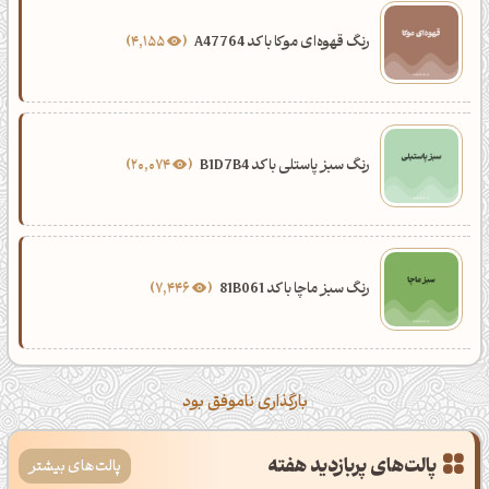
رنگ قهوه‌ای موکا با کد A47764
4,155
رنگ سبز پاستلی با کد B1D7B4
20,074
رنگ سبز ماچا با کد 81B061
7,446
بارگذاری ناموفق بود
پالت‌های پربازدید هفته
پالت‌های بیشتر