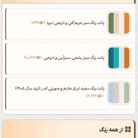
پالت رنگ سبز مریم‌گلی و نارنجی تیره
169
پالت رنگ سبز یشمی، سبزآبی و نارنجی
10,617
پالت رنگ سفید ابری ملایم و صورتی کدر (ترند سال 1405)
2,227
از همه رنگ