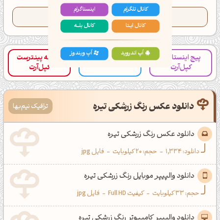
کانال تلگرام
اینستاگرام
تعداد کدهای کپی شده این رنگ:
95
کانال ایــتا
کانال بلـــه
پیج اینستاگرام
صفحه پینترست
کانال تلگرام کپل‌آرت
اَپ اندروید
اَپ ویندوز
کپل‌آرت
کپل‌آرت
دانلود عکس رنگ زرشکی تیره
ترافیک نیم‌بها
دانلود عکس رنگ زرشکی تیره
دانلود:
1,334
-
حجم: 20 کیلوبایت
-
فایل jpg
دانلود والپیپر موبایل رنگ زرشکی تیره
حجم: 33 کیلوبایت
-
کیفیت Full HD
-
فایل jpg
دانلود والپیپر کامپیوتر رنگ زرشکی تیره