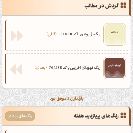
گردش در مطالب
رنگ بژ روشن با کد F3EDC8
قبلی
رنگ قهوه‌ای اخرایی با کد 76453B
بعدی
بارگذاری ناموفق بود
رنگ‌های پربازدید هفته
رنگ‌های بیشتر