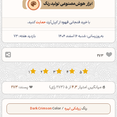
ابزار هوش‌مصنوعی تولید رنگ
با خرید فنجانی قهوه از کپل‌آرت
حمایت
کنید.
‌به‌روزرسانی: شنبه 16 اسفند 1404
بازدید هفته:
73
273
1
2
3
4
5
میانگین امتیاز
4.3
از 5 (
273
رای)
پسند:
273
رنگ
زرشکی تیره
/
Color
Dark Crimson