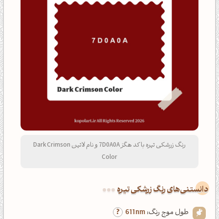
رنگ زرشکی تیره با کد هگز 7D0A0A و نام لاتین Dark Crimson
Color
دانستنی‌های رنگ زرشکی تیره
طول موج رنگ:
611nm