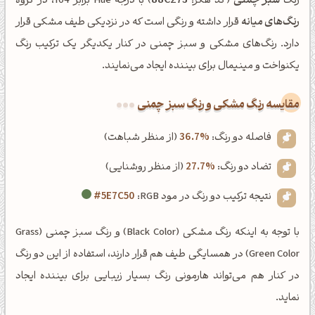
رنگ
سبز چمنی
(کد هگز:
88C273
) با درجه Hue برابر 104، در گروه
رنگ‌های میانه
قرار داشته و رنگی است که در نزدیکی طیف مشکی قرار
دارد. رنگ‌های مشکی و سبز چمنی در کنار یکدیگر یک ترکیب رنگ
یکنواخت و مینیمال برای بیننده ایجاد می‌نمایند.
‌مقایسه رنگ مشکی و رنگ سبز چمنی
فاصله دو رنگ:
36.7%
(از منظر شباهت)
تضاد دو رنگ:
27.7%
(از منظر روشنایی)
نتیجه ترکیب دو رنگ در مود RGB:
#5E7C50
با توجه به اینکه رنگ مشکی (Black Color) و رنگ سبز چمنی (Grass
Green Color) در همسایگی طیف هم قرار دارند، استفاده از این دو رنگ
در کنار هم می‌تواند هارمونی رنگ بسیار زیبایی برای بیننده ایجاد
نماید.