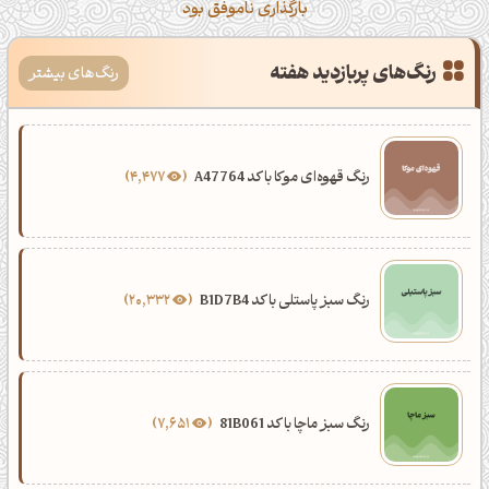
بارگذاری ناموفق بود
رنگ‌های پربازدید هفته
رنگ‌های بیشتر
رنگ قهوه‌ای موکا با کد A47764
4,477
رنگ سبز پاستلی با کد B1D7B4
20,332
رنگ سبز ماچا با کد 81B061
7,651