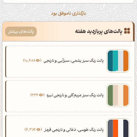
بارگذاری ناموفق بود
پالت‌های پربازدید هفته
پالت‌های بیشتر
پالت رنگ سبز یشمی، سبزآبی و نارنجی
10,688
پالت رنگ سبز مریم‌گلی و نارنجی تیره
236
پالت رنگ طوسی، ذغالی و نارنجی قرمز
6,382