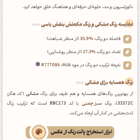
دکوراسیون و مد، جلوه‌ای حرفه‌ای و هماهنگ خلق خواهد کرد.
‌مقایسه رنگ مشکی و رنگ مکملش بنفش یاسی
فاصله دو رنگ:
35.9%
(از منظر شباهت)
تضاد دو رنگ:
27.5%
(از منظر روشنایی)
نتیجه ترکیب دو رنگ در مود RGB:
#777086
رنگ همسایه برای مشکی
از بهترین رنگ‌های همسایه و هم طیف برای رنگ
مشکی
(کد هگز:
33372C
)، رنگ
سبز چمنی
با کد
88C273
است که ترکیب رنگ
لذت‌بخشی در کنار آن ایجاد می‌کند.
ابزار استخراج پالت رنگ از عکس