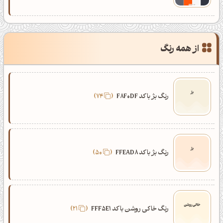
از همه رنگ
رنگ بژ با کد F8F0DF
74
رنگ بژ با کد FFEAD8
50
رنگ خاکی روشن با کد FFF5E1
21