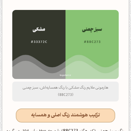
هارمونی ملایم رنگ مشکی با رنگ همسایه‌اش، سبز چمنی
(88C273)
ترکیب هوشمند رنگ اصلی و همسایه