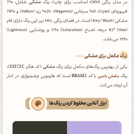
در مدل رنگی CMYK (مناسب برای چاپ)، رنگ
مشکی
شامل: %7
فیروزه‌ای (Cyan)، %0 سرخابی (Magenta)، %20 زرد (Yellow) و %78
مشکی (Key/Black) است. در فضای رنگی HSL نیز این رنگ دارای فام
(Hue) 82° درجه، اشباع (Saturation) 11% و روشنایی (Lightness)
19% می‌باشد.
رنگ مکمل برای مشکی
یکی از بهترین رنگ‌های مکمل برای رنگ
مشکی
(کد هگز:
33372C
)،
رنگ
بنفش یاسی
با کد
BBAAE1
است که هارمونی چشم‌نوازی در کنار
آن ایجاد می‌کند.
ابزار آنلاین مخلوط کردن رنگ‌ها