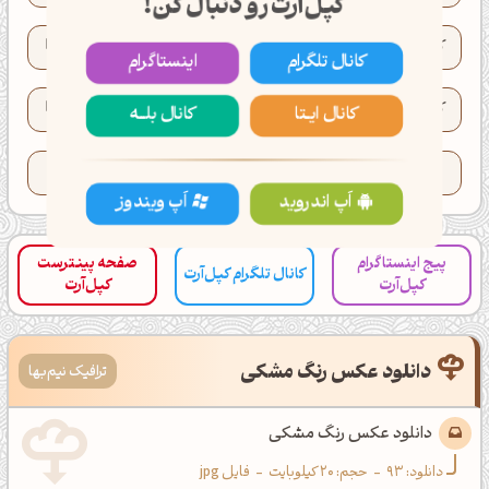
کپل‌آرت رو دنبال کن!
کد XYZ رنگ:
XYZ(3.2, 3.6, 2.9)
کانال تلگرام
اینستاگرام
کد HWB رنگ:
HWB(82°, 17%, 78%)
کانال ایــتا
کانال بلـــه
تعداد کدهای کپی شده این رنگ:
45
اَپ اندروید
اَپ ویندوز
پیج اینستاگرام
صفحه پینترست
کانال تلگرام کپل‌آرت
کپل‌آرت
کپل‌آرت
دانلود عکس رنگ مشکی
ترافیک نیم‌بها
دانلود عکس رنگ مشکی
دانلود:
93
-
حجم: 20 کیلوبایت
-
فایل jpg