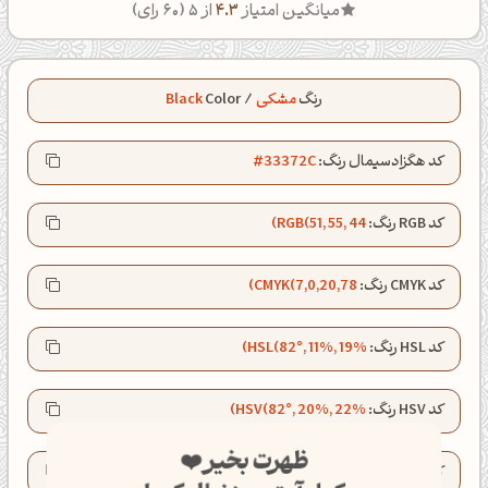
میانگین امتیاز
4.3
از 5 (
60
رای)
رنگ
مشکی
/
Color
Black
کد هگزادسیمال رنگ:
#33372C
کد RGB رنگ:
RGB(51, 55, 44)
کد CMYK رنگ:
CMYK(7,0,20,78)
کد HSL رنگ:
HSL(82°, 11%, 19%)
کد HSV رنگ:
HSV(82°, 20%, 22%)
ظهرت بخیر❤️
کد LAB رنگ:
LAB(22.4, -4.2, 6.3)