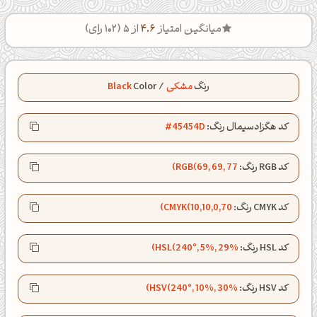
میانگین امتیاز
4.6
از 5 (
102
رای)
رنگ
مشکی
/
Color
Black
کد هگزادسیمال رنگ:
#45454D
کد RGB رنگ:
RGB(69, 69, 77)
کد CMYK رنگ:
CMYK(10,10,0,70)
کد HSL رنگ:
HSL(240°, 5%, 29%)
کد HSV رنگ:
HSV(240°, 10%, 30%)
صبحت بخیر❤️