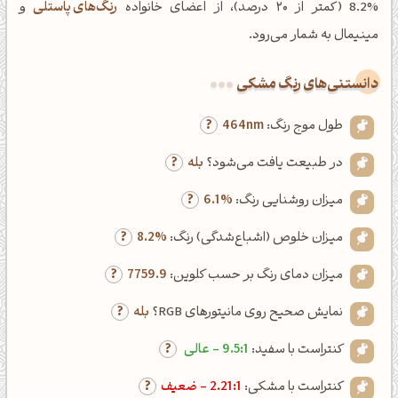
%8.2 (کمتر از ۲۰ درصد)، از اعضای خانواده
رنگ‌های پاستلی
و
مینیمال به شمار می‌رود.
دانستنی‌های رنگ مشکی
طول موج رنگ:
464nm
در طبیعت یافت می‌شود؟
بله
میزان روشنایی رنگ:
6.1%
میزان خلوص (اشباع‌شدگی) رنگ:
8.2%
میزان دمای رنگ بر حسب کلوین:
7759.9
نمایش صحیح روی مانیتورهای RGB؟
بله
کنتراست با سفید:
9.5:1 - عالی
کنتراست با مشکی:
2.21:1 - ضعیف