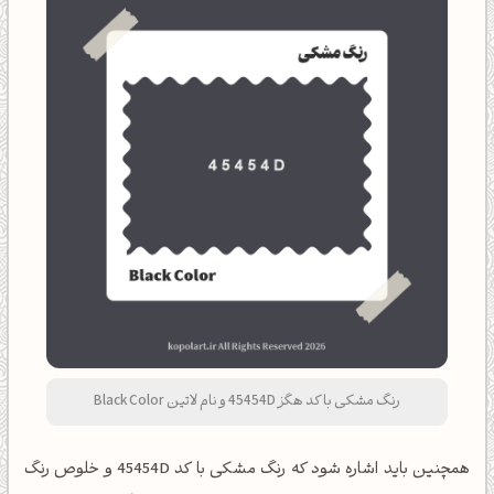
رنگ مشکی با کد هگز 45454D و نام لاتین Black Color
همچنین باید اشاره شود که رنگ مشکی با کد 45454D و خلوص رنگ