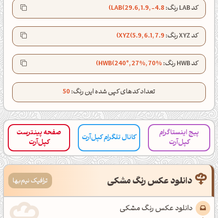
کپل‌آرت رو دنبال کن!
کد LAB رنگ:
LAB(29.6, 1.9, -4.8)
کانال تلگرام
اینستاگرام
کد XYZ رنگ:
XYZ(5.9, 6.1, 7.9)
کانال ایــتا
کانال بلـــه
کد HWB رنگ:
HWB(240°, 27%, 70%)
تعداد کدهای کپی شده این رنگ:
50
اَپ اندروید
اَپ ویندوز
پیج اینستاگرام
صفحه پینترست
کانال تلگرام کپل‌آرت
کپل‌آرت
کپل‌آرت
دانلود عکس رنگ مشکی
ترافیک نیم‌بها
دانلود عکس رنگ مشکی