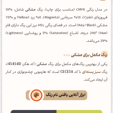
در مدل رنگی CMYK (مناسب برای چاپ)، رنگ
مشکی
شامل: %10
فیروزه‌ای (Cyan)، %10 سرخابی (Magenta)، %0 زرد (Yellow) و %70
مشکی (Key/Black) است. در فضای رنگی HSL نیز این رنگ دارای فام
(Hue) 240° درجه، اشباع (Saturation) 5% و روشنایی (Lightness)
29% می‌باشد.
رنگ مکمل برای مشکی
یکی از بهترین رنگ‌های مکمل برای رنگ
مشکی
(کد هگز:
45454D
)،
رنگ
سبز پسته‌ای
با کد
CECE5A
است که هارمونی چشم‌نوازی در کنار
آن ایجاد می‌کند.
ابزار آنلاین یافتن نام رنگ