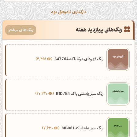
بارگذاری ناموفق بود
رنگ‌های پربازدید هفته
رنگ‌های بیشتر
رنگ قهوه‌ای موکا با کد A47764
4,451
رنگ سبز پاستلی با کد B1D7B4
20,320
رنگ سبز ماچا با کد 81B061
7,630