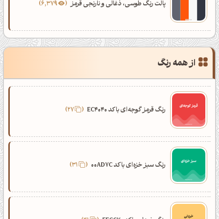
پالت رنگ طوسی، ذغالی و نارنجی قرمز
6,379
از همه رنگ
رنگ قرمز گوجه‌ای با کد EC4040
27
رنگ سبز خزه‌ای با کد 00AD7C
31