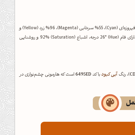
شامل: %0 فیروزه‌ای (Cyan)، %55 سرخابی (Magenta)، %96 زرد (Yellow) و
%20 مشکی (Key/Black) است. در فضای رنگی HSL نیز این رنگ دارای فام (Hue) 26° درجه، اشباع (Saturation) 92% و روشنایی
C
)، رنگ
آبی کبود
با کد
6495ED
است که هارمونی چشم‌نوازی در
کمل