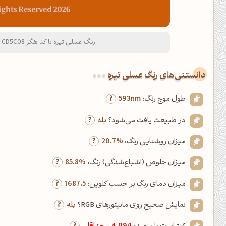
رنگ عسلی تیره با کد هگز CD5C08 و نام لاتین Dark Honey Color
دانستنی‌های رنگ عسلی تیره
طول موج رنگ:
593nm
در طبیعت یافت می‌شود؟
بله
میزان روشنایی رنگ:
20.7%
میزان خلوص (اشباع‌شدگی) رنگ:
85.8%
میزان دمای رنگ بر حسب کلوین:
1687.5
نمایش صحیح روی مانیتورهای RGB؟
بله