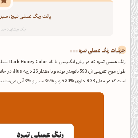
پالت رنگ عسلی تیره، سبز 
جزئیات رنگ عسلی تیره
رنگ
عسلی تیره
که در زبان انگلیسی با نام
Dark Honey Color
طول موج تقریبی آن 593 نانومتر بوده و با مقدار 26 درجه Hue، در خانواده
است که در مدل RGB حاوی %80 قرمز، %36 سبز و %3 آبی می‌باشد.
ظهرت بخیر❤️
کپل‌آرت رو دنبال کن!
کانال تلگرام
اینستاگرام