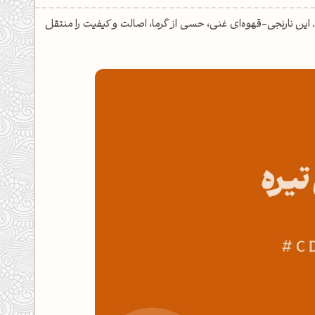
ی تیره است. این نارنجی-قهوه‌ای غنی، حسی از گرما، اصالت و کیفیت را منتقل