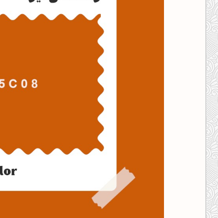
کانال ایــتا
کانال بلـــه
اَپ اندروید
اَپ ویندوز