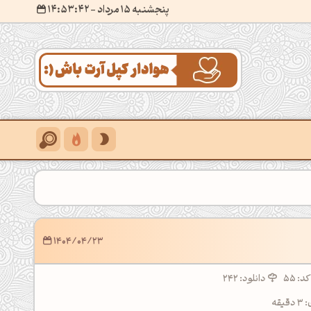
پنجشنبه 15 مرداد
- ۱۴:۵۳:۴۴
1404/04/23
کد:
55
دانلود: 242
قه