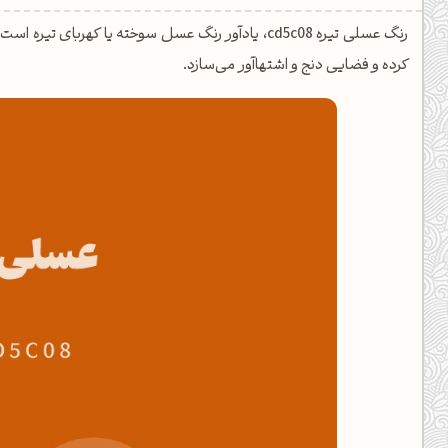
یل کدهای رنگ
رنگ عسلی تیره cd5c08، یادآور رنگ عسل سوخته یا کهربا
تن رنگ مکمل
کرده و فضایی دنج و اشتهاآور می‌سازد.
ده تمام ابزارها