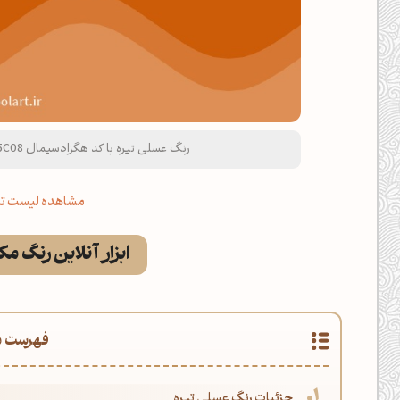
رنگ عسلی تیره با کد هگزادسیمال CD5C08 و نام لاتین Dark Honey Color
مشاهده لیست تم
ابزار آنلاین رنگ م
فهرست م
جزئیات رنگ عسلی تیره