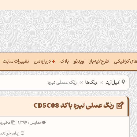
+
رهای گرافیکی
طرح‌لایه‌باز
ویدئو
بلاگ
درباره من
تغییرات سایت
ت پالت از تصویر
درباره‌من
کپل‌آرت
رنگ‌ها
رنگ عسلی تیره
ب رنگ‌ها باهم
سفارش پروژه
 نام رنگ با کد Hex
تماس با ‌من
رنگ عسلی تیره با کد CD5C08
خراج کد رنگ از عکس
سوالات متداول‌‌
نمایش: 1,394
ذخیره 
ت پالت رنگ با هوش‌مصنوعی
زمان خواندن: 3 دقی