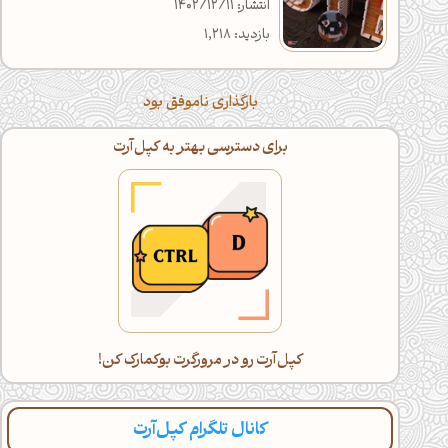
انتشار: 1402/12/11
بازدید: 1,218
بارگذاری ناموفق بود
اگه خسته شدی، با گوشی ادامه بده!
دراز بکش و کپل‌آرت رو اسکرول کن(:
کانال تلگرام کپل‌آرت