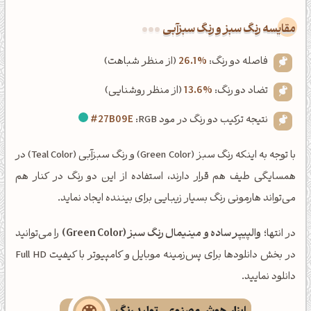
‌مقایسه رنگ سبز و رنگ سبزآبی
فاصله دو رنگ:
26.1%
(از منظر شباهت)
تضاد دو رنگ:
13.6%
(از منظر روشنایی)
نتیجه ترکیب دو رنگ در مود RGB:
#27B09E
با توجه به اینکه رنگ سبز (Green Color) و رنگ سبزآبی (Teal Color) در
همسایگی طیف هم قرار دارند، استفاده از این دو رنگ در کنار هم
می‌تواند هارمونی رنگ بسیار زیبایی برای بیننده ایجاد نماید.
در انتها؛
والپیپر ساده و مینیمال رنگ سبز (Green Color)
را می‌توانید
در بخش دانلودها برای پس‌زمینه موبایل و کامپیوتر با کیفیت Full HD
دانلود نمایید.