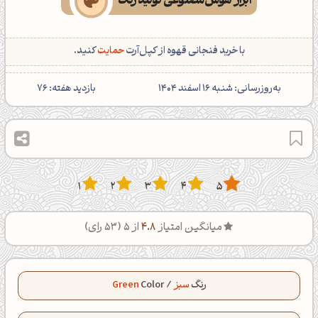
ابزار هوش‌مصنوعی تولید رنگ
با خرید فنجانی قهوه از کپل‌آرت
حمایت
کنید.
‌به‌روزرسانی: شنبه 16 اسفند 1404
بازدید هفته:
76
1
2
3
4
5
میانگین امتیاز
4.8
از 5 (
53
رای)
رنگ
سبز
/
Color
Green