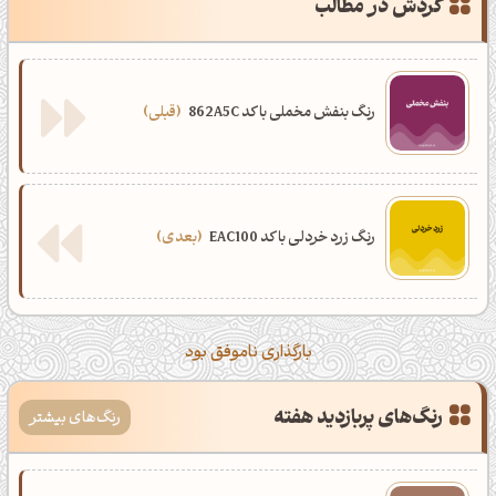
گردش در مطالب
رنگ بنفش مخملی با کد 862A5C
قبلی
رنگ زرد خردلی با کد EAC100
بعدی
بارگذاری ناموفق بود
رنگ‌های پربازدید هفته
رنگ‌های بیشتر