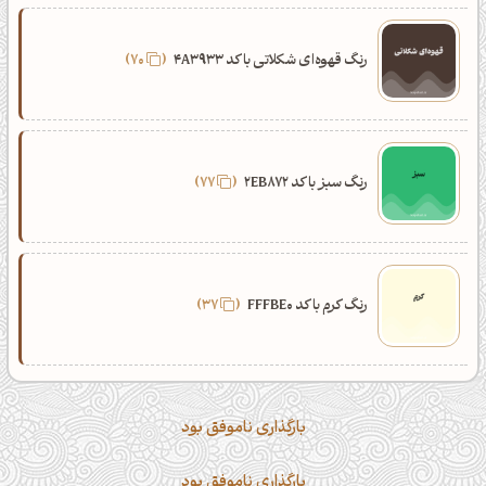
رنگ قهوه‌ای شکلاتی با کد 4A3933
70
رنگ سبز با کد 2EB872
77
رنگ کرم با کد FFFBE0
37
بارگذاری ناموفق بود
بارگذاری ناموفق بود