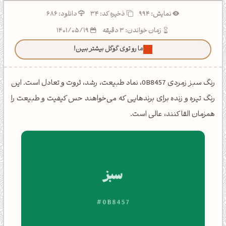
نمایش: 994
ذخیره کد:
34
دانلود: 686
زمان خواندن: 3 دقیقه
1401/05/19
ما رو توی گوگل بیشتر ببین!
رنگ سبز زمردی 0B8457، نماد طبیعت، رشد، ثروت و تعادل است. این
رنگ تیره و زنده برای برندهایی که می‌خواهند حس کیفیت و طبیعت را
همزمان القا کنند، عالی است.