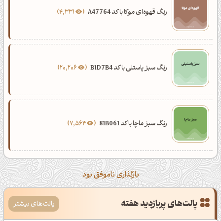
رنگ قهوه‌ای موکا با کد A47764
4,331
رنگ سبز پاستلی با کد B1D7B4
20,206
رنگ سبز ماچا با کد 81B061
7,564
بارگذاری ناموفق بود
پالت‌های پربازدید هفته
پالت‌های بیشتر