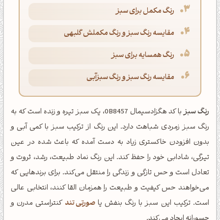
رنگ مکمل برای سبز
مقایسه رنگ سبز و رنگ مکملش گلبهی
رنگ همسایه برای سبز
مقایسه رنگ سبز و رنگ سبزآبی
رنگ سبز
با کد هگزادسیمال 0B8457، یک سبز تیره و زنده است که به
رنگ سبز زمردی شباهت دارد. این رنگ از ترکیب سبز با کمی آبی و
بدون افزودن خاکستری زیاد به دست آمده که باعث شده در عین
تیرگی، شادابی خود را حفظ کند. این رنگ نماد طبیعت، رشد، ثروت و
تعادل است و حس تازگی و زندگی را منتقل می‌کند. برای برندهایی که
می‌خواهند حس کیفیت و طبیعت را همزمان القا کنند، انتخابی عالی
است. ترکیب این سبز با رنگ بنفش یا
صورتی تند
کنتراستی مدرن و
جسورانه ایجاد می‌کند.