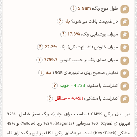
طول موج رنگ:
519nm
در طبیعت یافت می‌شود؟
بله
میزان روشنایی رنگ:
17.3%
میزان خلوص (اشباع‌شدگی) رنگ:
22.2%
میزان دمای رنگ بر حسب کلوین:
7759.7
نمایش صحیح روی مانیتورهای RGB؟
بله
کنتراست با سفید:
4.72:1 - خوب
کنتراست با مشکی:
4.45:1 - حداقل
در مدل رنگی CMYK (مناسب برای چاپ)، رنگ
سبز
شامل: %92
فیروزه‌ای (Cyan)، %0 سرخابی (Magenta)، %34 زرد (Yellow) و %48
مشکی (Key/Black) است. در فضای رنگی HSL نیز این رنگ دارای فام