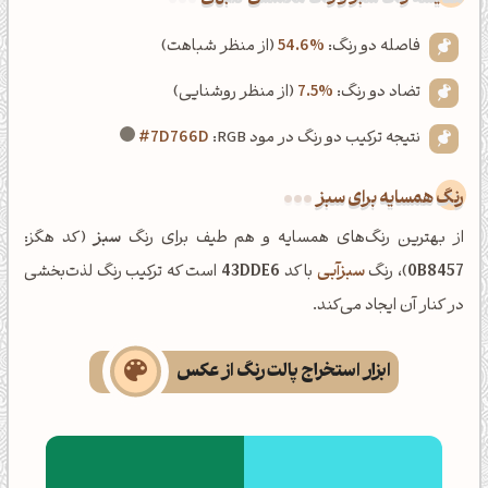
فاصله دو رنگ:
54.6%
(از منظر شباهت)
تضاد دو رنگ:
7.5%
(از منظر روشنایی)
نتیجه ترکیب دو رنگ در مود RGB:
#7D766D
رنگ همسایه برای سبز
از بهترین رنگ‌های همسایه و هم طیف برای رنگ
سبز
(کد هگز:
0B8457
)، رنگ
سبزآبی
با کد
43DDE6
است که ترکیب رنگ لذت‌بخشی
در کنار آن ایجاد می‌کند.
ابزار استخراج پالت رنگ از عکس