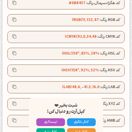
کد هگزادسیمال رنگ:
#0B8457
کد RGB رنگ:
RGB(11, 132, 87)
کد CMYK رنگ:
CMYK(92,0,34,48)
کد HSL رنگ:
HSL(158°, 85%, 28%)
کد HSV رنگ:
HSV(158°, 92%, 52%)
کد LAB رنگ:
LAB(48.6, -41.5, 16.0)
شبت بخیر❤️
کپل‌آرت رو دنبال کن!
کد XYZ رنگ:
XYZ(10.1, 17.3, 11.8)
کانال تلگرام
اینستاگرام
کد HWB رنگ:
HWB(158°, 4%, 48%)