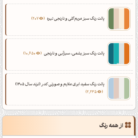
پالت رنگ سبز مریم‌گلی و نارنجی تیره
207
پالت رنگ سبز یشمی، سبزآبی و نارنجی
10,650
پالت رنگ سفید ابری ملایم و صورتی کدر (ترند سال 1405)
2,235
از همه رنگ