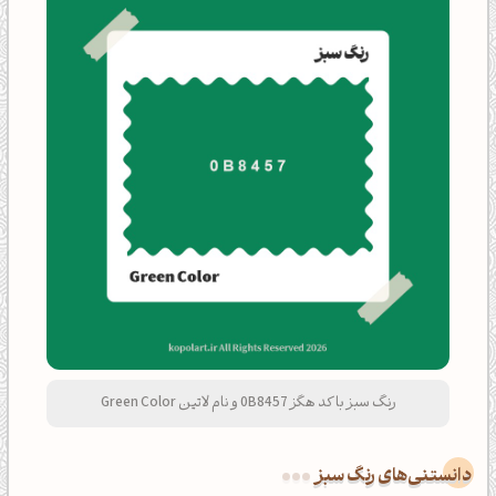
رنگ سبز با کد هگز 0B8457 و نام لاتین Green Color
دانستنی‌های رنگ سبز