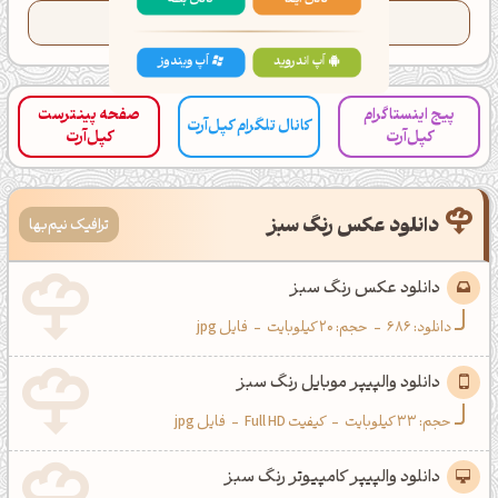
کانال ایــتا
کانال بلـــه
تعداد کدهای کپی شده این رنگ:
34
اَپ اندروید
اَپ ویندوز
پیج اینستاگرام
صفحه پینترست
کانال تلگرام کپل‌آرت
کپل‌آرت
کپل‌آرت
دانلود عکس رنگ سبز
ترافیک نیم‌بها
دانلود عکس رنگ سبز
دانلود:
686
-
حجم: 20 کیلوبایت
-
فایل jpg
دانلود والپیپر موبایل رنگ سبز
حجم: 33 کیلوبایت
-
کیفیت Full HD
-
فایل jpg
دانلود والپیپر کامپیوتر رنگ سبز