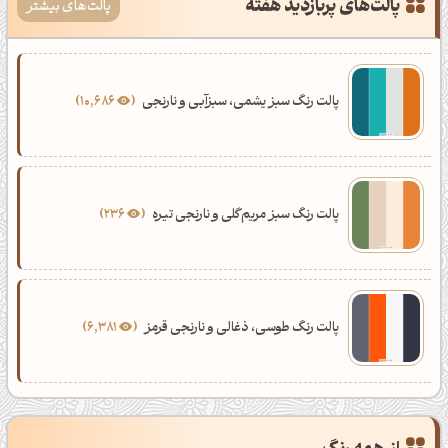
پالت‌های پربازدید هفته
پالت‌های بیشتر
پالت رنگ سبز یشمی، سبزآبی و نارنجی
10,686
پالت رنگ سبز مریم‌گلی و نارنجی تیره
236
پالت رنگ طوسی، ذغالی و نارنجی قرمز
6,381