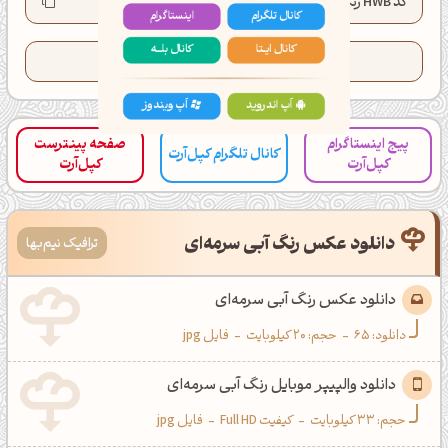
کد HWB رنگ:
HWB(209°, 6%, 64%)
کانال تلگرام
اینستاگرام
کانال ایــتا
کانال بلـــه
تعداد کدهای کپی شده این رنگ:
73
اَپ اندروید
اَپ ویندوز
پیج اینستاگرام
صفحه پینترست
کانال تلگرام کپل‌آرت
کپل‌آرت
کپل‌آرت
دانلود عکس رنگ آبی سرمه‌ای
ترافیک نیم‌بها
دانلود عکس رنگ آبی سرمه‌ای
دانلود:
65
-
حجم: 20 کیلوبایت
-
فایل jpg
دانلود والپیپر موبایل رنگ آبی سرمه‌ای
حجم: 33 کیلوبایت
-
کیفیت Full HD
-
فایل jpg