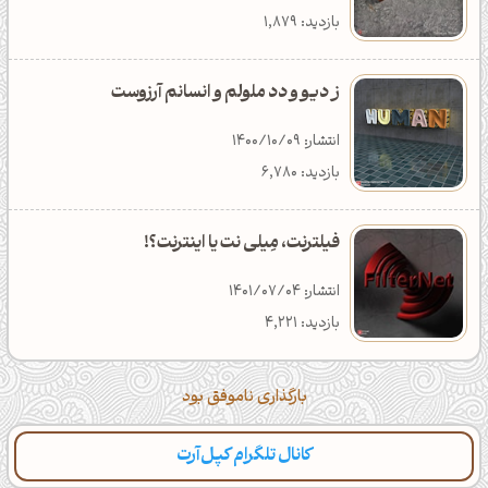
بازدید: 7,639
دانلود: 371
دسته‌بندی: تکنولوژی
بازدید: 1,879
ز دیو و دد ملولم و انسانم آرزوست
انتشار: 1400/10/09
بازدید: 6,780
فیلترنت، مِیلی نت یا اینترنت؟!
انتشار: 1401/07/04
بازدید: 4,221
بارگذاری ناموفق بود
کانال تلگرام کپل‌آرت