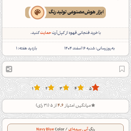
ابزار هوش‌مصنوعی تولید رنگ
با خرید فنجانی قهوه از کپل‌آرت
حمایت
کنید.
‌به‌روزرسانی: شنبه 16 اسفند 1404
بازدید هفته:
1
1
2
3
4
5
میانگین امتیاز
4.6
از 5 (
31
رای)
رنگ
آبی سرمه‌ای
/
Color
Navy Blue