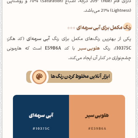
دارای فام (Hue) 209° درجه، اشباع (Saturation) 70% و روشنایی
(Lightness) 21% می‌باشد.
رنگ مکمل برای آبی سرمه‌ای
یکی از بهترین رنگ‌های مکمل برای رنگ
آبی سرمه‌ای
(کد هگز:
10375C
)، رنگ
هلویی سیر
با کد
E59B6A
است که هارمونی
چشم‌نوازی در کنار آن ایجاد می‌کند.
ابزار آنلاین مخلوط کردن رنگ‌ها