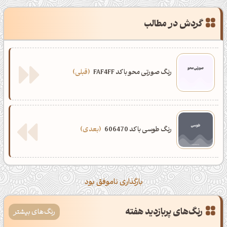
گردش در مطالب
رنگ صورتی محو با کد FAF4FF
قبلی
رنگ طوسی با کد 606470
بعدی
بارگذاری ناموفق بود
رنگ‌های پربازدید هفته
رنگ‌های بیشتر