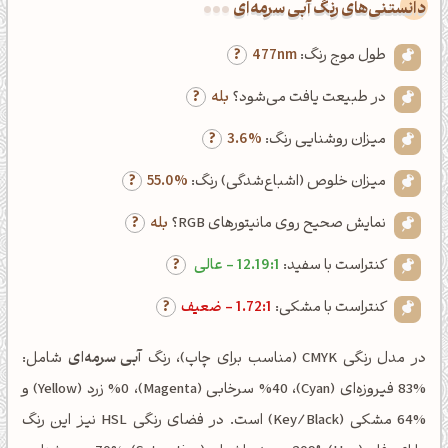
دانستنی‌های رنگ آبی سرمه‌ای
طول موج رنگ:
477nm
در طبیعت یافت می‌شود؟
بله
میزان روشنایی رنگ:
3.6%
میزان خلوص (اشباع‌شدگی) رنگ:
55.0%
نمایش صحیح روی مانیتورهای RGB؟
بله
کنتراست با سفید:
12.19:1 - عالی
کنتراست با مشکی:
1.72:1 - ضعیف
در مدل رنگی CMYK (مناسب برای چاپ)، رنگ
آبی سرمه‌ای
شامل:
%83 فیروزه‌ای (Cyan)، %40 سرخابی (Magenta)، %0 زرد (Yellow) و
%64 مشکی (Key/Black) است. در فضای رنگی HSL نیز این رنگ