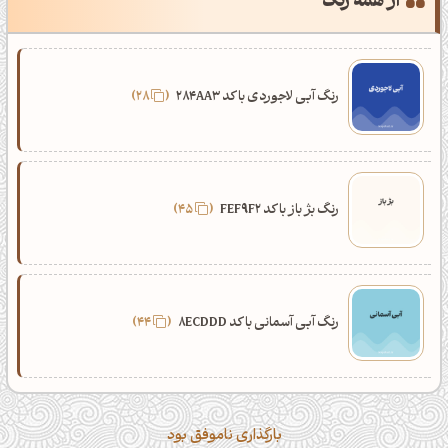
از همه رنگ
رنگ آبی لاجوردی با کد 284AA3
28
رنگ بژ باز با کد FEF9F2
45
رنگ آبی آسمانی با کد 8ECDDD
44
بارگذاری ناموفق بود