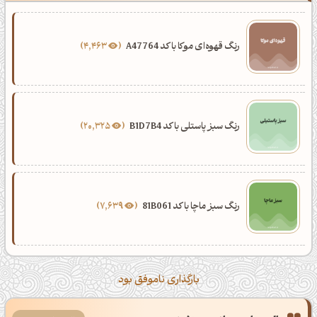
رنگ قهوه‌ای موکا با کد A47764
4,463
رنگ سبز پاستلی با کد B1D7B4
20,325
رنگ سبز ماچا با کد 81B061
7,639
بارگذاری ناموفق بود