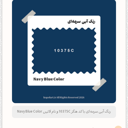
رنگ آبی سرمه‌ای با کد هگز 10375C و نام لاتین Navy Blue Color