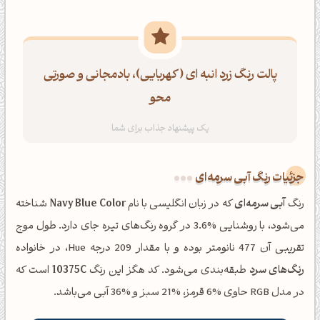
پالت رنگ زرد انبه ای (کهربایی)، بادمجانی و صورتی
محو
جزئیات رنگ آبی سرمه‌ای
رنگ
آبی سرمه‌ای
که در زبان انگلیسی با نام
Navy Blue Color
شناخته
می‌شود، با روشنایی %3.6 در گروه رنگ‌های تیره جای دارد. طول موج
تقریبی آن 477 نانومتر بوده و با مقدار 209 درجه Hue، در خانواده
رنگ‌های سرد
طبقه‌بندی می‌شود. کد هگز این رنگ
10375C
است که
در مدل RGB حاوی %6 قرمز، %21 سبز و %36 آبی می‌باشد.